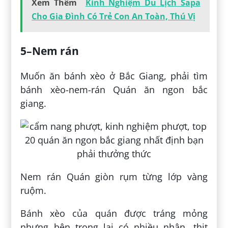
Xem Thêm
Kinh Nghiệm Du Lịch Sapa
Cho Gia Đình Có Trẻ Con An Toàn, Thú Vị
5–Nem rán
Muốn ăn bánh xèo ở Bắc Giang, phải tìm
bánh xèo-nem-rán Quán ăn ngon bắc
giang.
Nem rán Quán giòn rụm từng lớp vàng
ruộm.
Bánh xèo của quán được tráng mỏng
nhưng bên trong lại có nhiều nhân, thịt