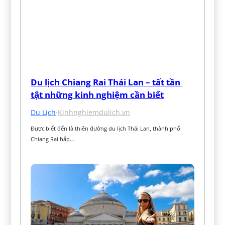
Du lịch Chiang Rai Thái Lan – tất tần 
tật những kinh nghiệm cần biết
Du Lịch
·
Kinhnghiemdulich.vn
Được biết đến là thiên đường du lịch Thái Lan, thành phố 
Chiang Rai hấp…