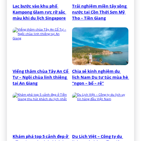
Lạc bước vào khu phố 
Trải nghiệm miền tây sông 
Kampong Glam rực rỡ sắc 
nước tại Cồn Thới Sơn Mỹ 
màu khi du lịch Singapore
Tho – Tiền Giang
Viếng thăm chùa Tây An Cổ 
Chia sẻ kinh nghiệm du 
Tự – Ngôi chùa linh thiêng 
lịch Nam Du tự túc mùa hè 
tại An Giang
“ngon – bổ – rẻ”
Khám phá top 5 cảnh đẹp ở 
Du Lịch Việt – Công ty du 