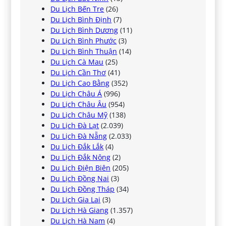
Du Lịch Bến Tre
(26)
Du Lịch Bình Định
(7)
Du Lịch Bình Dương
(11)
Du Lịch Bình Phước
(3)
Du Lịch Bình Thuận
(14)
Du Lịch Cà Mau
(25)
Du Lịch Cần Thơ
(41)
Du Lịch Cao Bằng
(352)
Du Lịch Châu Á
(996)
Du Lịch Châu Âu
(954)
Du Lịch Châu Mỹ
(138)
Du Lịch Đà Lạt
(2.039)
Du Lịch Đà Nẵng
(2.033)
Du Lịch Đắk Lắk
(4)
Du Lịch Đắk Nông
(2)
Du Lịch Điện Biên
(205)
Du Lịch Đồng Nai
(3)
Du Lịch Đồng Tháp
(34)
Du Lịch Gia Lai
(3)
Du Lịch Hà Giang
(1.357)
Du Lịch Hà Nam
(4)