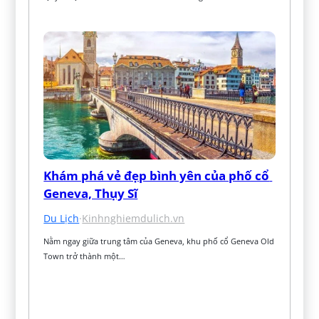
Khám phá vẻ đẹp bình yên của phố cổ 
Geneva, Thụy Sĩ
Du Lịch
·
Kinhnghiemdulich.vn
Nằm ngay giữa trung tâm của Geneva, khu phố cổ Geneva Old 
Town trở thành một…