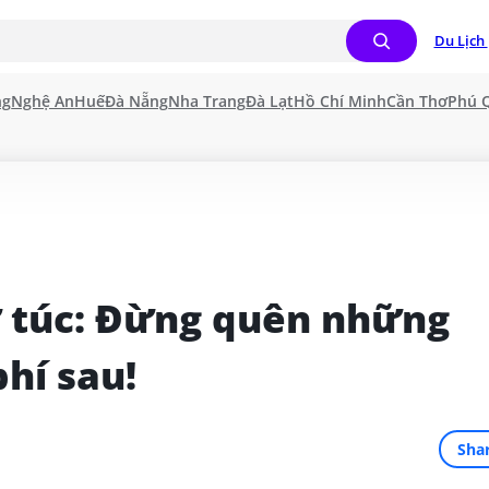
Du Lịch 
ng
Nghệ An
Huế
Đà Nẵng
Nha Trang
Đà Lạt
Hồ Chí Minh
Cần Thơ
Phú 
ự túc: Đừng quên những 
phí sau!
Sha