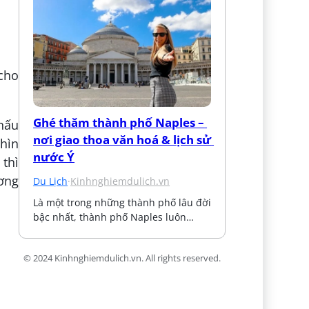
 cho
Ghé thăm thành phố Naples – 
 nấu
nơi giao thoa văn hoá & lịch sử 
nhìn
nước Ý
 thì
ương
Du Lịch
·
Kinhnghiemdulich.vn
Là một trong những thành phố lâu đời 
bậc nhất, thành phố Naples luôn…
© 2024 Kinhnghiemdulich.vn. All rights reserved.