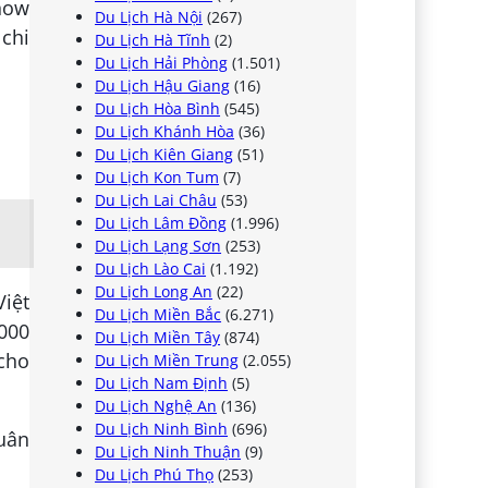
how
Du Lịch Hà Nội
(267)
 chi
Du Lịch Hà Tĩnh
(2)
Du Lịch Hải Phòng
(1.501)
Du Lịch Hậu Giang
(16)
Du Lịch Hòa Bình
(545)
Du Lịch Khánh Hòa
(36)
Du Lịch Kiên Giang
(51)
Du Lịch Kon Tum
(7)
Du Lịch Lai Châu
(53)
Du Lịch Lâm Đồng
(1.996)
Du Lịch Lạng Sơn
(253)
Du Lịch Lào Cai
(1.192)
Du Lịch Long An
(22)
Việt
Du Lịch Miền Bắc
(6.271)
.000
Du Lịch Miền Tây
(874)
cho
Du Lịch Miền Trung
(2.055)
Du Lịch Nam Định
(5)
Du Lịch Nghệ An
(136)
Du Lịch Ninh Bình
(696)
quân
Du Lịch Ninh Thuận
(9)
Du Lịch Phú Thọ
(253)