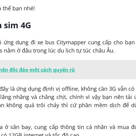
 thể bạn nhé!
a sim 4G
ải ứng dụng đi xe bus Citymapper cung cấp cho bạn
us nằm ở đâu trong lúc du lịch tự túc châu Âu.
ở nên độc đáo một cách quyến rũ
ây là ứng dụng định vị offline, không cần 3G vẫn có
lằng nhằng và chằng chịt, chính vì vậy bạn nên tải
ạn không quá trôi chảy thì cứ phần mềm dịch để d
a ở sân bay, cung cấp thông tin cá nhân và mua đ
có 12GB internet và tốc độ cao.