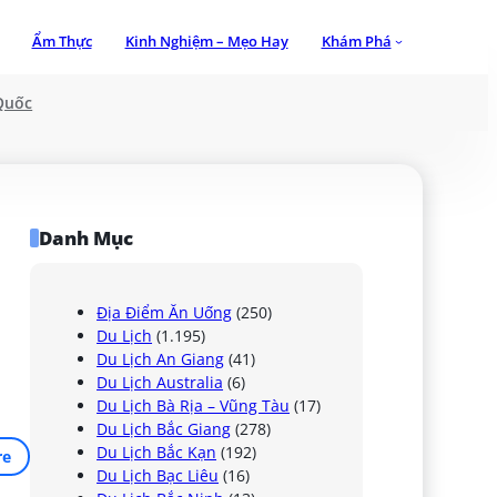
Ẩm Thực
Kinh Nghiệm – Mẹo Hay
Khám Phá
Quốc
Danh Mục
Địa Điểm Ăn Uống
(250)
Du Lịch
(1.195)
Du Lịch An Giang
(41)
Du Lịch Australia
(6)
Du Lịch Bà Rịa – Vũng Tàu
(17)
Du Lịch Bắc Giang
(278)
Du Lịch Bắc Kạn
(192)
re
Du Lịch Bạc Liêu
(16)