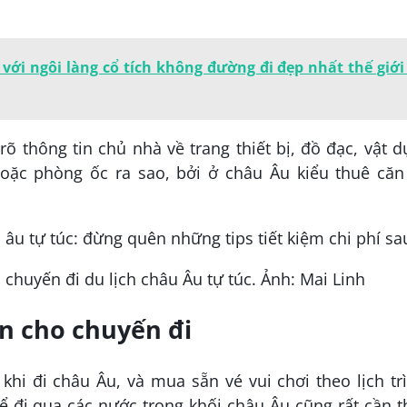
với ngôi làng cổ tích không đường đi đẹp nhất thế giới
rõ thông tin chủ nhà về trang thiết bị, đồ đạc, vật 
hoặc phòng ốc ra sao, bởi ở châu Âu kiểu thuê căn
chuyến đi du lịch châu Âu tự túc. Ảnh: Mai Linh
n cho chuyến đi
hi đi châu Âu, và mua sẵn vé vui chơi theo lịch tr
để đi qua các nước trong khối châu Âu cũng rất cần t