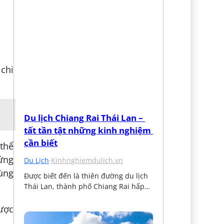
 chi
Du lịch Chiang Rai Thái Lan – 
tất tần tật những kinh nghiệm 
cần biết
 thể
 ứng
Du Lịch
·
Kinhnghiemdulich.vn
ùng
Được biết đến là thiên đường du lịch 
Thái Lan, thành phố Chiang Rai hấp…
ược