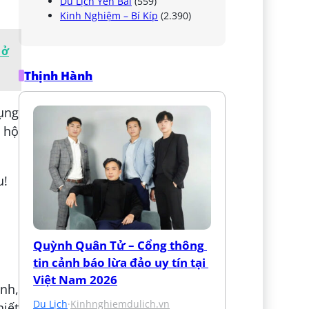
Du Lịch Yên Bái
(559)
Kinh Nghiệm – Bí Kíp
(2.390)
 ở
Thịnh Hành
dụng
 hộ
Quỳnh Quân Tử – Cổng thông 
tin cảnh báo lừa đảo uy tín tại 
Việt Nam 2026
ình,
Du Lịch
·
Kinhnghiemdulich.vn
hiết