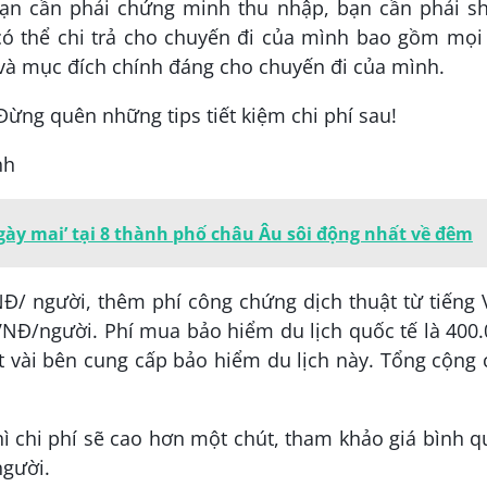
bạn cần phải chứng minh thu nhập, bạn cần phải s
có thể chi trả cho chuyến đi của mình bao gồm mọi
c và mục đích chính đáng cho chuyến đi của mình.
nh
gày mai’ tại 8 thành phố châu Âu sôi động nhất về đêm
VNĐ/ người, thêm phí công chứng dịch thuật từ tiếng 
 VNĐ/người. Phí mua bảo hiểm du lịch quốc tế là 400
 vài bên cung cấp bảo hiểm du lịch này. Tổng cộng 
ì chi phí sẽ cao hơn một chút, tham khảo giá bình 
người.