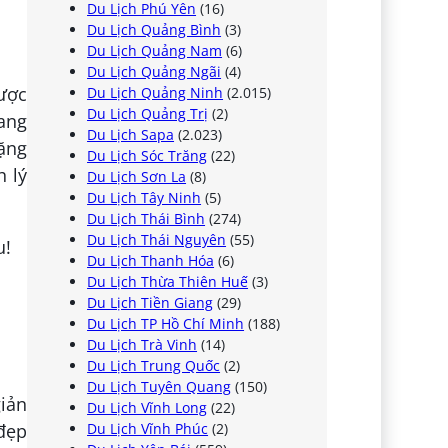
Du Lịch Phú Yên
(16)
Du Lịch Quảng Bình
(3)
Du Lịch Quảng Nam
(6)
Du Lịch Quảng Ngãi
(4)
được
Du Lịch Quảng Ninh
(2.015)
Du Lịch Quảng Trị
(2)
rang
Du Lịch Sapa
(2.023)
hặng
Du Lịch Sóc Trăng
(22)
h lý
Du Lịch Sơn La
(8)
Du Lịch Tây Ninh
(5)
Du Lịch Thái Bình
(274)
Du Lịch Thái Nguyên
(55)
Du Lịch Thanh Hóa
(6)
Du Lịch Thừa Thiên Huế
(3)
Du Lịch Tiền Giang
(29)
Du Lịch TP Hồ Chí Minh
(188)
Du Lịch Trà Vinh
(14)
Du Lịch Trung Quốc
(2)
Du Lịch Tuyên Quang
(150)
giản
Du Lịch Vĩnh Long
(22)
Du Lịch Vĩnh Phúc
(2)
đẹp