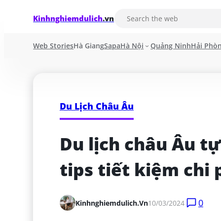
Kinhnghiemdulich
.vn
Web Stories
Hà Giang
Sapa
Hà Nội
Quảng Ninh
Hải Phò
Du Lịch Châu Âu
Du lịch châu Âu t
tips tiết kiệm chi 
0
Kinhnghiemdulich.vn
10/03/2024