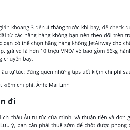
giản khoảng 3 đến 4 tháng trước khi bay, để check 
đãi từ các hãng hàng không bạn nên theo dõi trên t
c bạn có thể chọn hãng hàng không JetAirway cho c
áp, giá vé là hơn 10 triệu VNĐ/ vé bao gồm 56kg hàn
ng chuyến bay.
t kiệm chi phí. Ảnh: Mai Linh
n đi
ịch châu Âu tự túc của mình, và thuận tiện và đơn 
. Lưu ý, bạn cần phải thuê sớm để chốt được phòng 