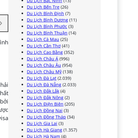
Du Lịch Bắc Ninh
(13)
Du Lịch Bến Tre
(26)
Du Lịch Bình Định
(7)
Du Lịch Bình Dương
(11)
Du Lịch Bình Phước
(3)
Du Lịch Bình Thuận
(14)
Du Lịch Cà Mau
(25)
mình
Du Lịch Cần Thơ
(41)
Du Lịch Cao Bằng
(352)
Du Lịch Châu Á
(996)
Du Lịch Châu Âu
(954)
Du Lịch Châu Mỹ
(138)
Du Lịch Đà Lạt
(2.039)
phải
Du Lịch Đà Nẵng
(2.033)
Du Lịch Đắk Lắk
(4)
nhất
Du Lịch Đắk Nông
(2)
 bởi
Du Lịch Điện Biên
(205)
được
Du Lịch Đồng Nai
(3)
Du Lịch Đồng Tháp
(34)
visa
Du Lịch Gia Lai
(3)
Du Lịch Hà Giang
(1.357)
Du Lịch Hà Nam
(4)