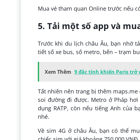
Mua vé tham quan Online trước nếu có
5. Tải một số app và mu
Trước khi du lịch châu Âu, bạn nhớ t
tiết số xe bus, số metro, bến – trạm b
Xem Thêm
9 đặc tính khiến Paris tr
Tất nhiên nên trang bị thêm maps.me đ
soi đường đi được. Metro ở Pháp hơi 
dụng RATP, còn nếu tiếng Anh của b
nhé.
Về sim 4G ở châu Âu, bạn có thể mu
chiếc sim với giá khoảng 750.000 VNĐ, 