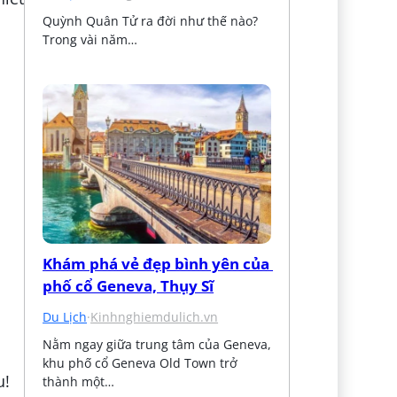
Quỳnh Quân Tử ra đời như thế nào? 
Trong vài năm…
Khám phá vẻ đẹp bình yên của 
phố cổ Geneva, Thụy Sĩ
Du Lịch
·
Kinhnghiemdulich.vn
Nằm ngay giữa trung tâm của Geneva, 
khu phố cổ Geneva Old Town trở 
thành một…