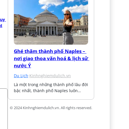
uy 
ạt
Ghé thăm thành phố Naples – 
nơi giao thoa văn hoá & lịch sử 
nước Ý
Du Lịch
·
Kinhnghiemdulich.vn
Là một trong những thành phố lâu đời 
bậc nhất, thành phố Naples luôn…
© 2024 Kinhnghiemdulich.vn. All rights reserved.