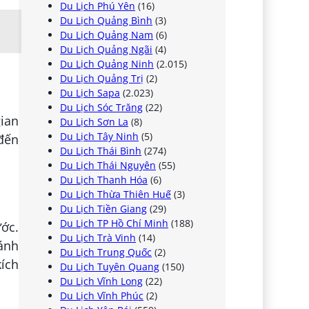
Du Lịch Phú Yên
(16)
Du Lịch Quảng Bình
(3)
Du Lịch Quảng Nam
(6)
Du Lịch Quảng Ngãi
(4)
Du Lịch Quảng Ninh
(2.015)
Du Lịch Quảng Trị
(2)
Du Lịch Sapa
(2.023)
Du Lịch Sóc Trăng
(22)
gian
Du Lịch Sơn La
(8)
Du Lịch Tây Ninh
(5)
đến
Du Lịch Thái Bình
(274)
Du Lịch Thái Nguyên
(55)
Du Lịch Thanh Hóa
(6)
Du Lịch Thừa Thiên Huế
(3)
Du Lịch Tiền Giang
(29)
Du Lịch TP Hồ Chí Minh
(188)
ước.
Du Lịch Trà Vinh
(14)
ánh
Du Lịch Trung Quốc
(2)
ích
Du Lịch Tuyên Quang
(150)
Du Lịch Vĩnh Long
(22)
Du Lịch Vĩnh Phúc
(2)