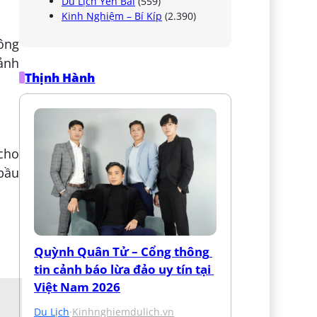
Du Lịch Yên Bái
(559)
Kinh Nghiệm – Bí Kíp
(2.390)
ông
cảnh
Thịnh Hành
cho
bầu
Quỳnh Quân Tử – Cổng thông 
tin cảnh báo lừa đảo uy tín tại 
Việt Nam 2026
Du Lịch
·
Kinhnghiemdulich.vn