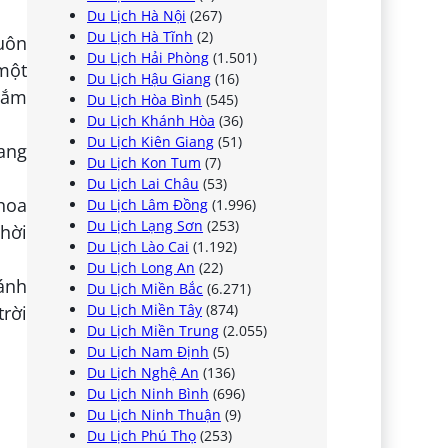
Du Lịch Hà Nội
(267)
Du Lịch Hà Tĩnh
(2)
uôn
Du Lịch Hải Phòng
(1.501)
một
Du Lịch Hậu Giang
(16)
gắm
Du Lịch Hòa Bình
(545)
Du Lịch Khánh Hòa
(36)
Du Lịch Kiên Giang
(51)
rang
Du Lịch Kon Tum
(7)
Du Lịch Lai Châu
(53)
hoa
Du Lịch Lâm Đồng
(1.996)
Du Lịch Lạng Sơn
(253)
hời
Du Lịch Lào Cai
(1.192)
Du Lịch Long An
(22)
cánh
Du Lịch Miền Bắc
(6.271)
Du Lịch Miền Tây
(874)
trời
Du Lịch Miền Trung
(2.055)
Du Lịch Nam Định
(5)
Du Lịch Nghệ An
(136)
Du Lịch Ninh Bình
(696)
Du Lịch Ninh Thuận
(9)
Du Lịch Phú Thọ
(253)