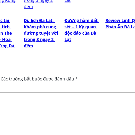
 tại 
Du lịch Đà Lạt: 
Đường hầm đất 
Review Linh Q
tích 
Khám phá cung 
sét – 1 Kỳ quan 
Pháp Ấn Đà L
n The 
đường tuyệt vời 
độc đáo của Đà 
– Hoa 
trong 3 ngày 2 
Lạt
ừng Đà 
đêm
Các trường bắt buộc được đánh dấu
*