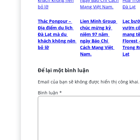
Thác Pongour – 
Lien Minh Group 
Lạc bước
Địa điểm du lịch 
chúc mừng kỷ 
vườn cổ 
Đà Lạt mà du 
niệm 97 năm 
mang tê
khách không nên 
ngày Báo Chí 
Florest 
bỏ lỡ
Cách Mạng Việt 
Trong R
Nam.
Lạt
Để lại một bình luận
Email của bạn sẽ không được hiển thị công khai.
Bình luận
*