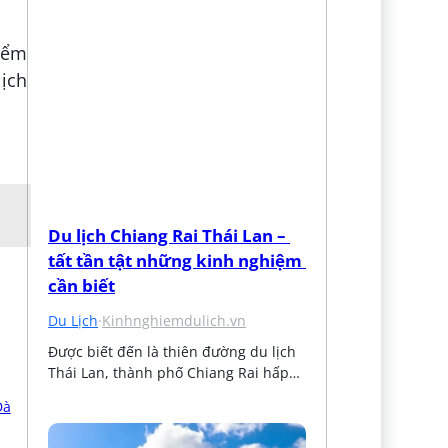
iểm
lịch
Du lịch Chiang Rai Thái Lan – 
tất tần tật những kinh nghiệm 
cần biết
Du Lịch
·
Kinhnghiemdulich.vn
Được biết đến là thiên đường du lịch 
Thái Lan, thành phố Chiang Rai hấp…