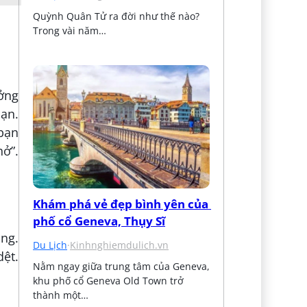
Quỳnh Quân Tử ra đời như thế nào? 
Trong vài năm…
ởng
mạn.
bạn
ở”.
Khám phá vẻ đẹp bình yên của 
phố cổ Geneva, Thụy Sĩ
ng.
Du Lịch
·
Kinhnghiemdulich.vn
ệt.
Nằm ngay giữa trung tâm của Geneva, 
khu phố cổ Geneva Old Town trở 
thành một…