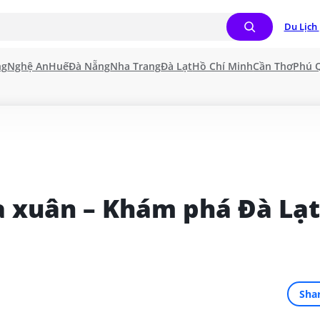
Du Lịch 
ng
Nghệ An
Huế
Đà Nẵng
Nha Trang
Đà Lạt
Hồ Chí Minh
Cần Thơ
Phú 
a xuân – Khám phá Đà Lạt 
Sha