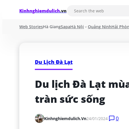
Kinhnghiemdulich
.vn
Web Stories
Hà Giang
Sapa
Hà Nội
Quảng Ninh
Hải Phò
Du Lịch Đà Lạt
Du lịch Đà Lạt mù
tràn sức sống
0
Kinhnghiemdulich.vn
24/01/2024