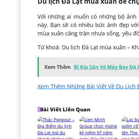
Du lịch Đà Lạt mùa xuân để ch
Với những ai muốn có những bộ ảnh c
này. Bạn sẽ có nhiều bức ảnh đẹp với
mùa xuân căng tràn nhựa sống, yêu đờ
Từ khoá: Du lịch Đà Lạt mùa xuân – K
Xem Thêm
Bí Kíp Săn Vé Máy Bay Đà 
Xem Thêm Những Bài Viết Về Du Lịch Đ
Bài Viết Liên Quan