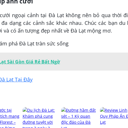
ụp ảnh cưới
ưới ngoại cảnh tại Đà Lạt không nên bỏ qua thời đ
 đa dạng các cảnh sắc khác nhau. Chúc các bạn du 
i và có ấn tượng đẹp nhất về Đà Lạt mộng mơ.
hám phá Đà Lạt tràn sức sống
Lạt Sài Gòn Giá Rẻ Bất Ngờ
à Lạt Tại Đây