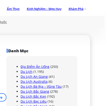
Ẩm Thực
Kinh Nghiệm – Mẹo Hay
Khám Phá
Quốc
Danh Mục
Địa Điểm Ăn Uống
(250)
Du Lịch
(1.195)
Du Lịch An Giang
(41)
Du Lịch Australia
(6)
Du Lịch Bà Rịa – Vũng Tàu
(17)
Du Lịch Bắc Giang
(278)
Du Lịch Bắc Kạn
(192)
re
Du Lịch Bạc Liêu
(16)