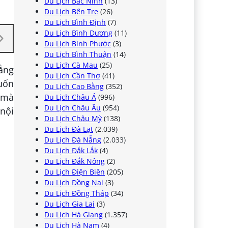
Du Lịch Bắc Ninh
(13)
Du Lịch Bến Tre
(26)
Du Lịch Bình Định
(7)
Du Lịch Bình Dương
(11)
Du Lịch Bình Phước
(3)
Du Lịch Bình Thuận
(14)
Du Lịch Cà Mau
(25)
ẳng
Du Lịch Cần Thơ
(41)
uốn
Du Lịch Cao Bằng
(352)
ì mà
Du Lịch Châu Á
(996)
Du Lịch Châu Âu
(954)
nội
Du Lịch Châu Mỹ
(138)
Du Lịch Đà Lạt
(2.039)
Du Lịch Đà Nẵng
(2.033)
Du Lịch Đắk Lắk
(4)
Du Lịch Đắk Nông
(2)
Du Lịch Điện Biên
(205)
Du Lịch Đồng Nai
(3)
Du Lịch Đồng Tháp
(34)
Du Lịch Gia Lai
(3)
Du Lịch Hà Giang
(1.357)
Du Lịch Hà Nam
(4)