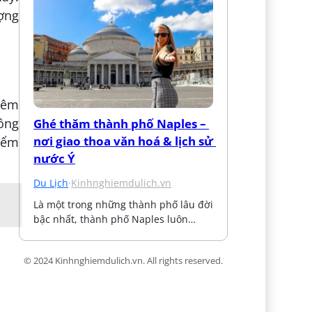
ợng
hêm
ông
Ghé thăm thành phố Naples – 
nơi giao thoa văn hoá & lịch sử 
iểm
nước Ý
Du Lịch
·
Kinhnghiemdulich.vn
Là một trong những thành phố lâu đời 
bậc nhất, thành phố Naples luôn…
© 2024 Kinhnghiemdulich.vn. All rights reserved.