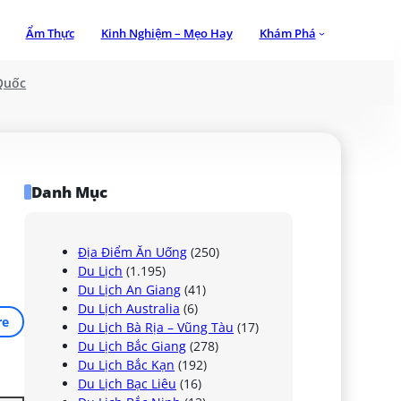
Ẩm Thực
Kinh Nghiệm – Mẹo Hay
Khám Phá
Quốc
Danh Mục
Địa Điểm Ăn Uống
(250)
Du Lịch
(1.195)
Du Lịch An Giang
(41)
Du Lịch Australia
(6)
re
Du Lịch Bà Rịa – Vũng Tàu
(17)
Du Lịch Bắc Giang
(278)
Du Lịch Bắc Kạn
(192)
Du Lịch Bạc Liêu
(16)