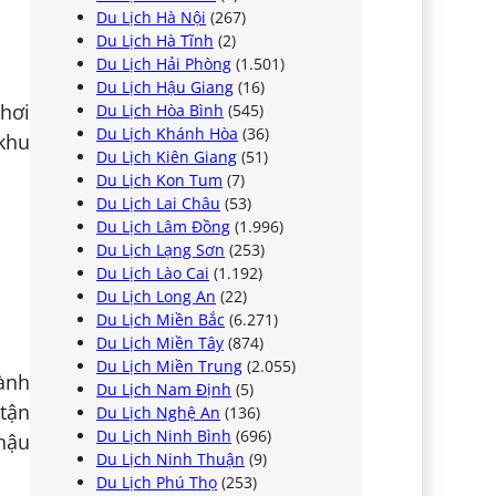
Du Lịch Hà Nội
(267)
Du Lịch Hà Tĩnh
(2)
Du Lịch Hải Phòng
(1.501)
Du Lịch Hậu Giang
(16)
chơi
Du Lịch Hòa Bình
(545)
Du Lịch Khánh Hòa
(36)
khu
Du Lịch Kiên Giang
(51)
Du Lịch Kon Tum
(7)
Du Lịch Lai Châu
(53)
Du Lịch Lâm Đồng
(1.996)
Du Lịch Lạng Sơn
(253)
Du Lịch Lào Cai
(1.192)
Du Lịch Long An
(22)
Du Lịch Miền Bắc
(6.271)
Du Lịch Miền Tây
(874)
Du Lịch Miền Trung
(2.055)
ành
Du Lịch Nam Định
(5)
 tận
Du Lịch Nghệ An
(136)
Du Lịch Ninh Bình
(696)
 hậu
Du Lịch Ninh Thuận
(9)
Du Lịch Phú Thọ
(253)