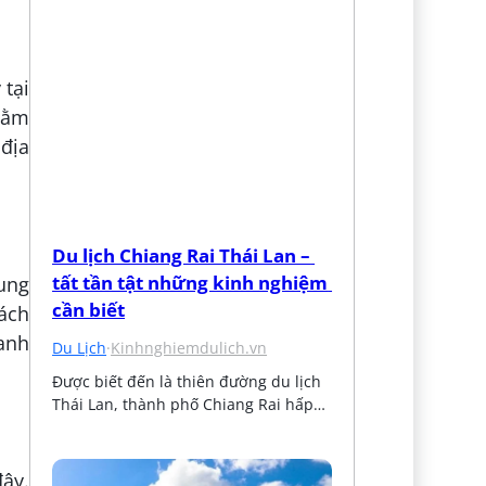
 tại
Nằm
địa
Du lịch Chiang Rai Thái Lan – 
tất tần tật những kinh nghiệm 
ung
cần biết
ách
xanh
Du Lịch
·
Kinhnghiemdulich.vn
Được biết đến là thiên đường du lịch 
Thái Lan, thành phố Chiang Rai hấp…
đây.