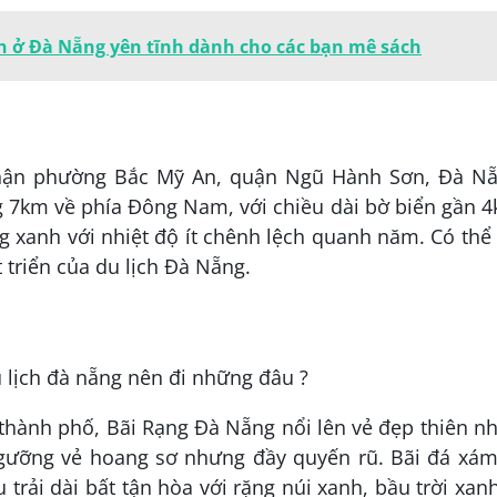
ch ở Đà Nẵng yên tĩnh dành cho các bạn mê sách
phận phường Bắc Mỹ An, quận Ngũ Hành Sơn, Đà Nẵ
 7km về phía Đông Nam, với chiều dài bờ biển gần 
ng xanh với nhiệt độ ít chênh lệch quanh năm. Có thể
triển của du lịch Đà Nẵng.
hành phố, Bãi Rạng Đà Nẵng nổi lên vẻ đẹp thiên n
ngưỡng vẻ hoang sơ nhưng đầy quyến rũ. Bãi đá xám
trải dài bất tận hòa với rặng núi xanh, bầu trời xan