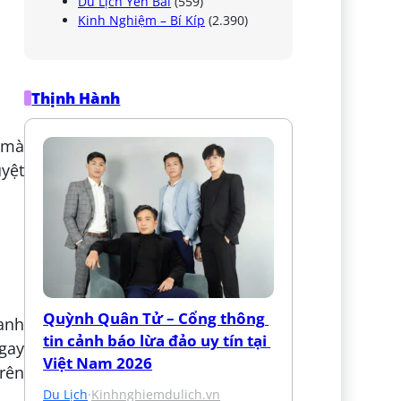
Du Lịch Yên Bái
(559)
Kinh Nghiệm – Bí Kíp
(2.390)
Thịnh Hành
 mà
yệt
Quỳnh Quân Tử – Cổng thông 
xanh
tin cảnh báo lừa đảo uy tín tại 
ngay
Việt Nam 2026
rên
Du Lịch
·
Kinhnghiemdulich.vn