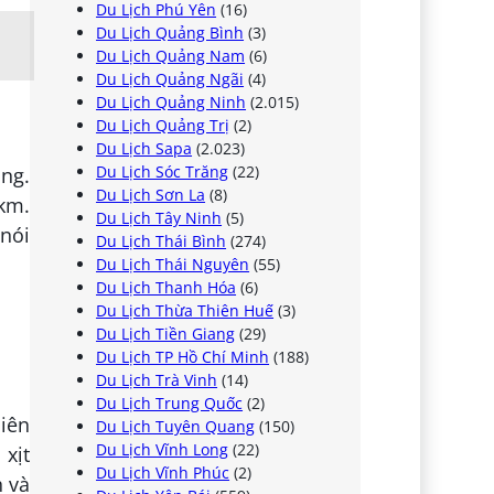
Du Lịch Phú Yên
(16)
Du Lịch Quảng Bình
(3)
Du Lịch Quảng Nam
(6)
Du Lịch Quảng Ngãi
(4)
Du Lịch Quảng Ninh
(2.015)
Du Lịch Quảng Trị
(2)
Du Lịch Sapa
(2.023)
Du Lịch Sóc Trăng
(22)
ng.
Du Lịch Sơn La
(8)
4km.
Du Lịch Tây Ninh
(5)
 nói
Du Lịch Thái Bình
(274)
Du Lịch Thái Nguyên
(55)
Du Lịch Thanh Hóa
(6)
Du Lịch Thừa Thiên Huế
(3)
Du Lịch Tiền Giang
(29)
Du Lịch TP Hồ Chí Minh
(188)
Du Lịch Trà Vinh
(14)
Du Lịch Trung Quốc
(2)
hiên
Du Lịch Tuyên Quang
(150)
Du Lịch Vĩnh Long
(22)
 xịt
Du Lịch Vĩnh Phúc
(2)
h và