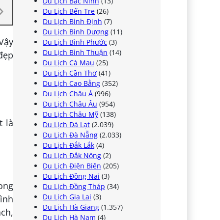
Du Lịch Bắc Ninh
(13)
Du Lịch Bến Tre
(26)
Du Lịch Bình Định
(7)
Du Lịch Bình Dương
(11)
 Vậy
Du Lịch Bình Phước
(3)
Du Lịch Bình Thuận
(14)
 đẹp
Du Lịch Cà Mau
(25)
Du Lịch Cần Thơ
(41)
Du Lịch Cao Bằng
(352)
Du Lịch Châu Á
(996)
Du Lịch Châu Âu
(954)
Du Lịch Châu Mỹ
(138)
 là
Du Lịch Đà Lạt
(2.039)
Du Lịch Đà Nẵng
(2.033)
Du Lịch Đắk Lắk
(4)
Du Lịch Đắk Nông
(2)
Du Lịch Điện Biên
(205)
Du Lịch Đồng Nai
(3)
ong
Du Lịch Đồng Tháp
(34)
Du Lịch Gia Lai
(3)
bình
Du Lịch Hà Giang
(1.357)
ách,
Du Lịch Hà Nam
(4)