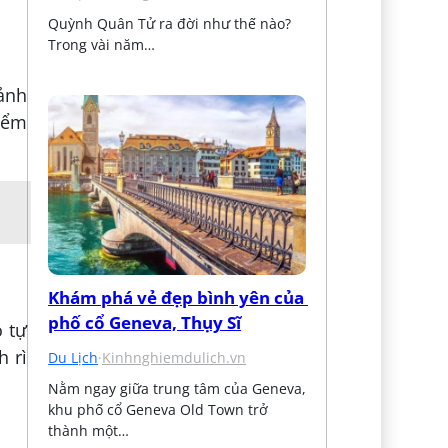
Quỳnh Quân Tử ra đời như thế nào? 
Trong vài năm…
cảnh
điểm
Khám phá vẻ đẹp bình yên của 
phố cổ Geneva, Thụy Sĩ
 tự
h rì
Du Lịch
·
Kinhnghiemdulich.vn
Nằm ngay giữa trung tâm của Geneva, 
khu phố cổ Geneva Old Town trở 
thành một…