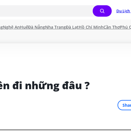
Du Lịch 
ng
Nghệ An
Huế
Đà Nẵng
Nha Trang
Đà Lạt
Hồ Chí Minh
Cần Thơ
Phú 
ên đi những đâu ?
Sha