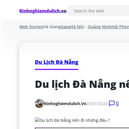
Kinhnghiemdulich
.vn
Web Stories
Hà Giang
Sapa
Hà Nội
Quảng Ninh
Hải Phò
Du Lịch Đà Nẵng
Du lịch Đà Nẵng n
0
Kinhnghiemdulich.vn
20/01/2024