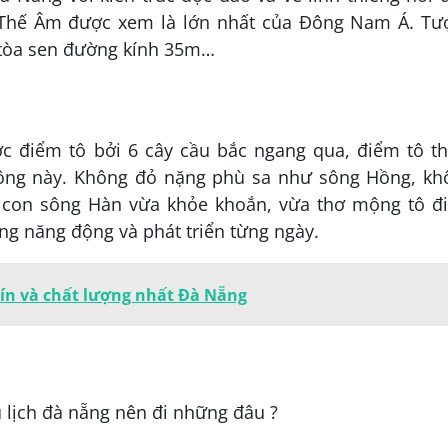
 Thế Âm được xem là lớn nhất của Đông Nam Á. Tư
 tòa sen đường kính 35m…
c điểm tô bởi 6 cây cầu bắc ngang qua, điểm tô t
dông này. Không đỏ nặng phù sa như sông Hồng, kh
 con sông Hàn vừa khỏe khoắn, vừa thơ mộng tô đ
g năng động và phát triển từng ngày.
tín và chất lượng nhất Đà Nẵng