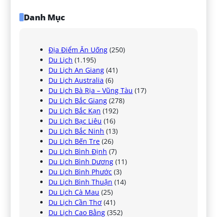
Danh Mục
Địa Điểm Ăn Uống
(250)
Du Lịch
(1.195)
Du Lịch An Giang
(41)
Du Lịch Australia
(6)
Du Lịch Bà Rịa – Vũng Tàu
(17)
Du Lịch Bắc Giang
(278)
Du Lịch Bắc Kạn
(192)
Du Lịch Bạc Liêu
(16)
Du Lịch Bắc Ninh
(13)
Du Lịch Bến Tre
(26)
Du Lịch Bình Định
(7)
Du Lịch Bình Dương
(11)
Du Lịch Bình Phước
(3)
Du Lịch Bình Thuận
(14)
Du Lịch Cà Mau
(25)
Du Lịch Cần Thơ
(41)
Du Lịch Cao Bằng
(352)