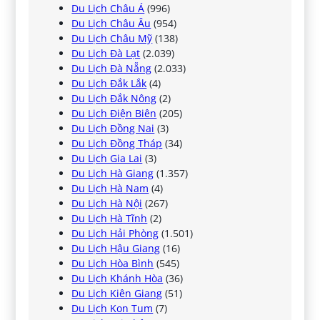
Du Lịch Châu Á
(996)
Du Lịch Châu Âu
(954)
Du Lịch Châu Mỹ
(138)
Du Lịch Đà Lạt
(2.039)
Du Lịch Đà Nẵng
(2.033)
Du Lịch Đắk Lắk
(4)
Du Lịch Đắk Nông
(2)
Du Lịch Điện Biên
(205)
Du Lịch Đồng Nai
(3)
Du Lịch Đồng Tháp
(34)
Du Lịch Gia Lai
(3)
Du Lịch Hà Giang
(1.357)
Du Lịch Hà Nam
(4)
Du Lịch Hà Nội
(267)
Du Lịch Hà Tĩnh
(2)
Du Lịch Hải Phòng
(1.501)
Du Lịch Hậu Giang
(16)
Du Lịch Hòa Bình
(545)
Du Lịch Khánh Hòa
(36)
Du Lịch Kiên Giang
(51)
Du Lịch Kon Tum
(7)