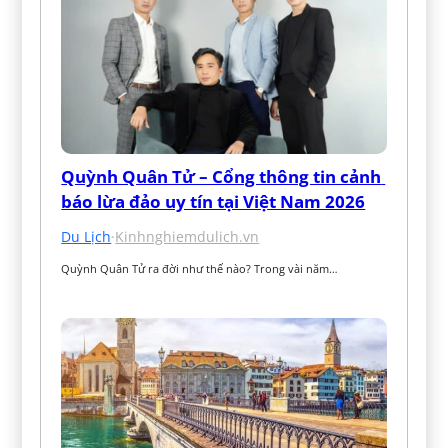
Quỳnh Quân Tử – Cổng thông tin cảnh 
báo lừa đảo uy tín tại Việt Nam 2026
Du Lịch
·
Kinhnghiemdulich.vn
Quỳnh Quân Tử ra đời như thế nào? Trong vài năm…