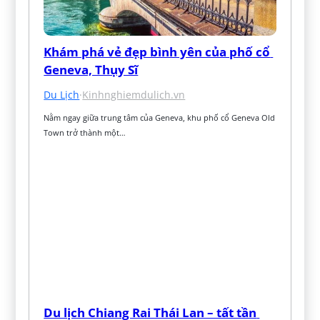
Khám phá vẻ đẹp bình yên của phố cổ 
Geneva, Thụy Sĩ
Du Lịch
·
Kinhnghiemdulich.vn
Nằm ngay giữa trung tâm của Geneva, khu phố cổ Geneva Old 
Town trở thành một…
Du lịch Chiang Rai Thái Lan – tất tần 