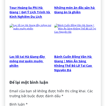
Tour Hoàng Su Phì Hà 
Những món ăn đặc sản hà 
Giang | Gợi Ý Lịch Trình Và 
Giang ăn là ghiền
Kinh Nghiệm Du Lịch
Lạc lối tại Hà Giang đầy 
Bánh Cuốn Đồng Văn Hà 
mộng mơ quên muộn 
Giang | Món Ăn Sáng 
phiền
Không Thể Bỏ Lỡ Tại Cao 
Nguyên Đá
Để lại một bình luận
Email của bạn sẽ không được hiển thị công khai.
Các
trường bắt buộc được đánh dấu
*
Bình luận
*