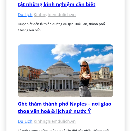
tật những kinh nghiệm cần biết
Du Lịch
·
Kinhnghiemdulich.vn
Được biết đến là thiên đường du lịch Thái Lan, thành phố 
Chiang Rai hấp…
Ghé thăm thành phố Naples – nơi giao 
thoa văn hoá & lịch sử nước Ý
Du Lịch
·
Kinhnghiemdulich.vn
Là một trong những thành phố lâu đời bậc nhất, thành phố 