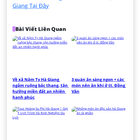
Giang Tại Đây
Bài Viết Liên Quan
Về xã Nậm Ty Hà Giang 
3 quán ăn sáng ngon + các 
ngắm ruộng bậc thang, tận 
món nên ăn khi ở tt. Đồng 
hưởng miền đất an nhiên 
Văn
hạnh phúc