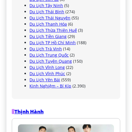
Du Lịch Tây Ninh
(5)
Du Lịch Thái Bình
(274)
Du Lịch Thái Nguyên
(55)
Du Lịch Thanh Hóa
(6)
Du Lịch Thừa Thiên Huế
(3)
Du Lịch Tiền Giang
(29)
Du Lịch TP Hồ Chí Minh
(188)
Du Lịch Trà Vinh
(14)
Du Lịch Trung Quốc
(2)
Du Lịch Tuyên Quang
(150)
Du Lịch Vĩnh Long
(22)
Du Lịch Vĩnh Phúc
(2)
Du Lịch Yên Bái
(559)
Kinh Nghiệm – Bí Kíp
(2.390)
Thịnh Hành