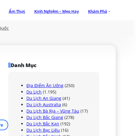
Ẩm Thực
Kinh Nghiệm – Mẹo Hay
Khám Phá
Quốc
Danh Mục
Địa Điểm Ăn Uống
(250)
Du Lịch
(1.195)
Du Lịch An Giang
(41)
Du Lịch Australia
(6)
Du Lịch Bà Rịa – Vũng Tàu
(17)
Du Lịch Bắc Giang
(278)
Du Lịch Bắc Kạn
(192)
re
Du Lịch Bạc Liêu
(16)