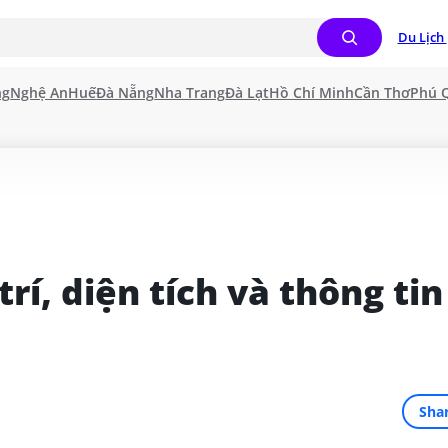
Du Lịch 
ng
Nghệ An
Huế
Đà Nẵng
Nha Trang
Đà Lạt
Hồ Chí Minh
Cần Thơ
Phú 
í, diện tích và thông tin 
Sha