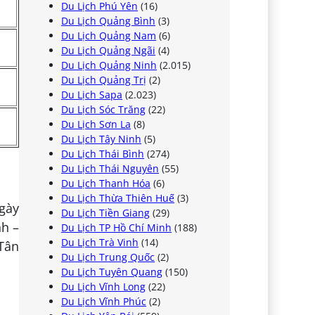
Du Lịch Phú Yên
(16)
Du Lịch Quảng Bình
(3)
Du Lịch Quảng Nam
(6)
Du Lịch Quảng Ngãi
(4)
Du Lịch Quảng Ninh
(2.015)
Du Lịch Quảng Trị
(2)
Du Lịch Sapa
(2.023)
Du Lịch Sóc Trăng
(22)
Du Lịch Sơn La
(8)
Du Lịch Tây Ninh
(5)
Du Lịch Thái Bình
(274)
Du Lịch Thái Nguyên
(55)
Du Lịch Thanh Hóa
(6)
Du Lịch Thừa Thiên Huế
(3)
gày
Du Lịch Tiền Giang
(29)
nh –
Du Lịch TP Hồ Chí Minh
(188)
Du Lịch Trà Vinh
(14)
Tân
Du Lịch Trung Quốc
(2)
Du Lịch Tuyên Quang
(150)
Du Lịch Vĩnh Long
(22)
Du Lịch Vĩnh Phúc
(2)