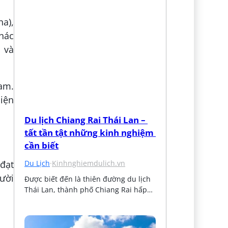
a),
khác
1 và
am.
diện
Du lịch Chiang Rai Thái Lan – 
tất tần tật những kinh nghiệm 
cần biết
Du Lịch
·
Kinhnghiemdulich.vn
đạt
ười
Được biết đến là thiên đường du lịch 
Thái Lan, thành phố Chiang Rai hấp…