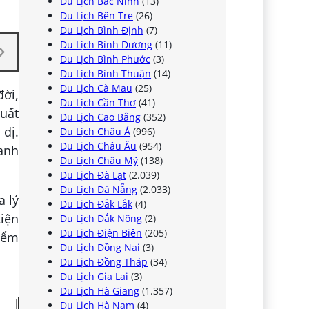
Du Lịch Bắc Ninh
(13)
Du Lịch Bến Tre
(26)
Du Lịch Bình Định
(7)
Du Lịch Bình Dương
(11)
Du Lịch Bình Phước
(3)
Du Lịch Bình Thuận
(14)
Du Lịch Cà Mau
(25)
ời,
Du Lịch Cần Thơ
(41)
uất
Du Lịch Cao Bằng
(352)
dị.
Du Lịch Châu Á
(996)
Du Lịch Châu Âu
(954)
ranh
Du Lịch Châu Mỹ
(138)
Du Lịch Đà Lạt
(2.039)
Du Lịch Đà Nẵng
(2.033)
a lý
Du Lịch Đắk Lắk
(4)
kiện
Du Lịch Đắk Nông
(2)
Du Lịch Điện Biên
(205)
điểm
Du Lịch Đồng Nai
(3)
Du Lịch Đồng Tháp
(34)
Du Lịch Gia Lai
(3)
Du Lịch Hà Giang
(1.357)
Du Lịch Hà Nam
(4)