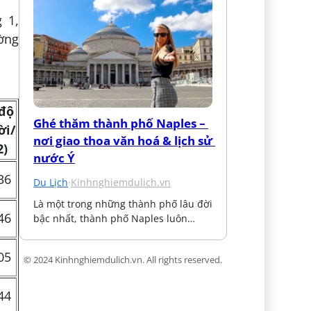
 1,
ờng
độ
Ghé thăm thành phố Naples – 
ời/
nơi giao thoa văn hoá & lịch sử 
2
)
nước Ý
36
Du Lịch
·
Kinhnghiemdulich.vn
Là một trong những thành phố lâu đời 
46
bậc nhất, thành phố Naples luôn…
05
© 2024 Kinhnghiemdulich.vn. All rights reserved.
44