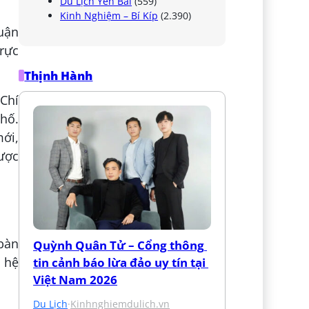
Du Lịch Yên Bái
(559)
Kinh Nghiệm – Bí Kíp
(2.390)
uận
trực
Thịnh Hành
Chí
hố.
ới,
được
bàn
Quỳnh Quân Tử – Cổng thông 
i hệ
tin cảnh báo lừa đảo uy tín tại 
Việt Nam 2026
Du Lịch
·
Kinhnghiemdulich.vn