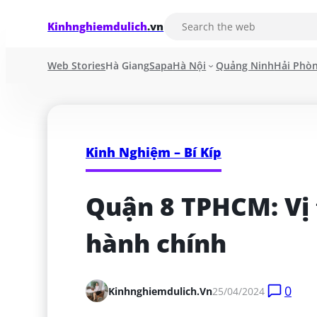
Kinhnghiemdulich
.vn
Web Stories
Hà Giang
Sapa
Hà Nội
Quảng Ninh
Hải Phò
Kinh Nghiệm – Bí Kíp
Quận 8 TPHCM: Vị tr
hành chính
0
Kinhnghiemdulich.vn
25/04/2024