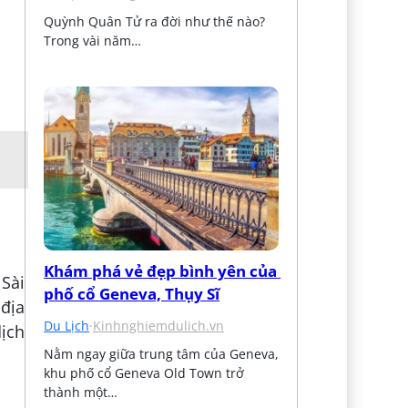
Quỳnh Quân Tử ra đời như thế nào? 
Trong vài năm…
Khám phá vẻ đẹp bình yên của 
 Sài
phố cổ Geneva, Thụy Sĩ
 địa
Du Lịch
·
Kinhnghiemdulich.vn
dịch
Nằm ngay giữa trung tâm của Geneva, 
khu phố cổ Geneva Old Town trở 
thành một…