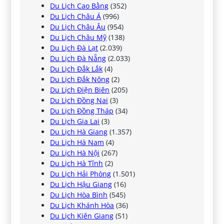
Du Lịch Cao Bằng
(352)
Du Lịch Châu Á
(996)
Du Lịch Châu Âu
(954)
Du Lịch Châu Mỹ
(138)
Du Lịch Đà Lạt
(2.039)
Du Lịch Đà Nẵng
(2.033)
Du Lịch Đắk Lắk
(4)
Du Lịch Đắk Nông
(2)
Du Lịch Điện Biên
(205)
Du Lịch Đồng Nai
(3)
Du Lịch Đồng Tháp
(34)
Du Lịch Gia Lai
(3)
Du Lịch Hà Giang
(1.357)
Du Lịch Hà Nam
(4)
Du Lịch Hà Nội
(267)
Du Lịch Hà Tĩnh
(2)
Du Lịch Hải Phòng
(1.501)
Du Lịch Hậu Giang
(16)
Du Lịch Hòa Bình
(545)
Du Lịch Khánh Hòa
(36)
Du Lịch Kiên Giang
(51)