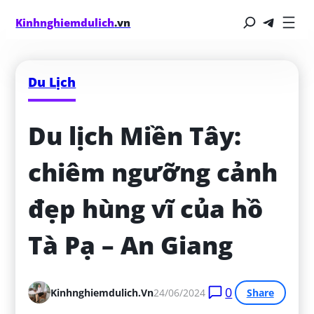
Kinhnghiemdulich
.vn
Du Lịch
Du lịch Miền Tây: 
chiêm ngưỡng cảnh 
đẹp hùng vĩ của hồ 
Tà Pạ – An Giang
0
Kinhnghiemdulich.vn
24/06/2024
Share