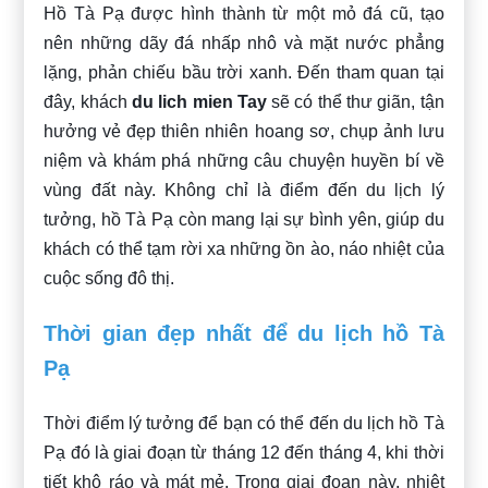
Hồ Tà Pạ được hình thành từ một mỏ đá cũ, tạo
nên những dãy đá nhấp nhô và mặt nước phẳng
lặng, phản chiếu bầu trời xanh. Đến tham quan tại
đây, khách
du lich mien Tay
sẽ có thể thư giãn, tận
hưởng vẻ đẹp thiên nhiên hoang sơ, chụp ảnh lưu
niệm và khám phá những câu chuyện huyền bí về
vùng đất này. Không chỉ là điểm đến du lịch lý
tưởng, hồ Tà Pạ còn mang lại sự bình yên, giúp du
khách có thể tạm rời xa những ồn ào, náo nhiệt của
cuộc sống đô thị.
Thời gian đẹp nhất để du lịch hồ Tà
Pạ
Thời điểm lý tưởng để bạn có thể đến du lịch hồ Tà
Pạ đó là giai đoạn từ tháng 12 đến tháng 4, khi thời
tiết khô ráo và mát mẻ. Trong giai đoạn này, nhiệt