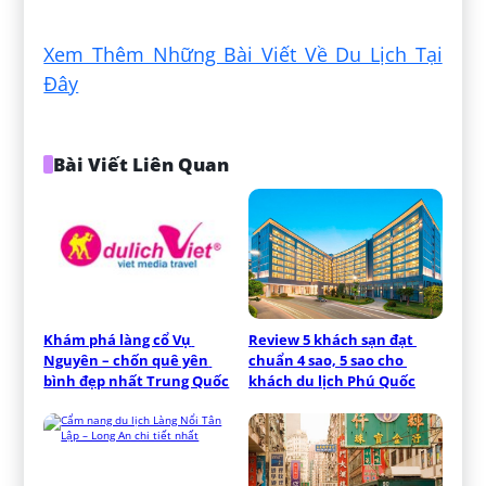
Xem Thêm Những Bài Viết Về Du Lịch Tại
Đây
Bài Viết Liên Quan
Khám phá làng cổ Vụ 
Review 5 khách sạn đạt 
Nguyên – chốn quê yên 
chuẩn 4 sao, 5 sao cho 
bình đẹp nhất Trung Quốc
khách du lịch Phú Quốc