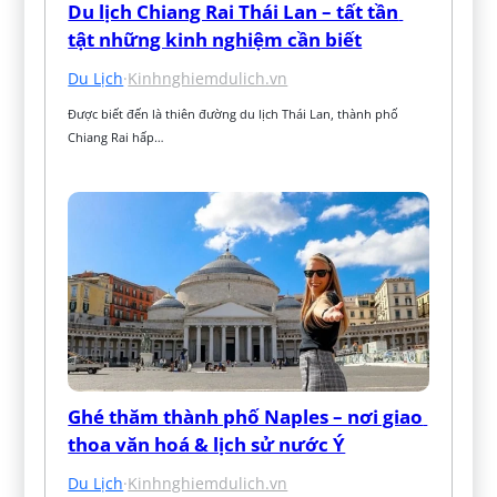
Du lịch Chiang Rai Thái Lan – tất tần 
tật những kinh nghiệm cần biết
Du Lịch
·
Kinhnghiemdulich.vn
Được biết đến là thiên đường du lịch Thái Lan, thành phố 
Chiang Rai hấp…
Ghé thăm thành phố Naples – nơi giao 
thoa văn hoá & lịch sử nước Ý
Du Lịch
·
Kinhnghiemdulich.vn