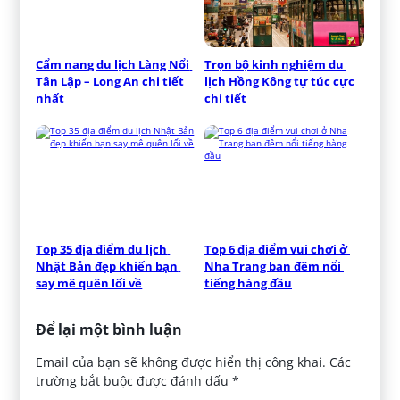
Cẩm nang du lịch Làng Nổi 
Trọn bộ kinh nghiệm du 
Tân Lập – Long An chi tiết 
lịch Hồng Kông tự túc cực 
nhất
chi tiết
Top 35 địa điểm du lịch 
Top 6 địa điểm vui chơi ở 
Nhật Bản đẹp khiến bạn 
Nha Trang ban đêm nổi 
say mê quên lối về
tiếng hàng đầu
Để lại một bình luận
Email của bạn sẽ không được hiển thị công khai.
Các
trường bắt buộc được đánh dấu
*