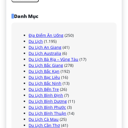
Danh Mục
Địa Điểm Ăn Uống
(250)
Du Lịch
(1.195)
Du Lịch An Giang
(41)
Du Lịch Australia
(6)
Du Lịch Bà Rịa – Vũng Tàu
(17)
Du Lịch Bắc Giang
(278)
Du Lịch Bắc Kạn
(192)
Du Lịch Bạc Liêu
(16)
Du Lịch Bắc Ninh
(13)
Du Lịch Bến Tre
(26)
Du Lịch Bình Định
(7)
Du Lịch Bình Dương
(11)
Du Lịch Bình Phước
(3)
Du Lịch Bình Thuận
(14)
Du Lịch Cà Mau
(25)
Du Lịch Cần Thơ
(41)