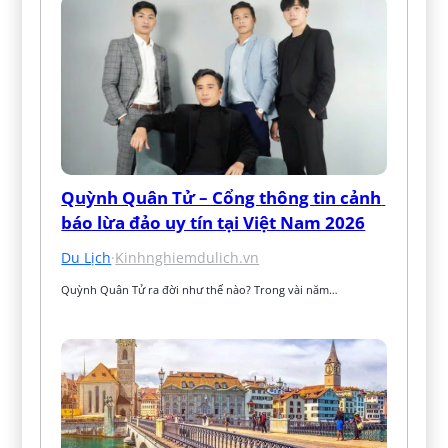
Quỳnh Quân Tử – Cổng thông tin cảnh 
báo lừa đảo uy tín tại Việt Nam 2026
Du Lịch
·
Kinhnghiemdulich.vn
Quỳnh Quân Tử ra đời như thế nào? Trong vài năm…