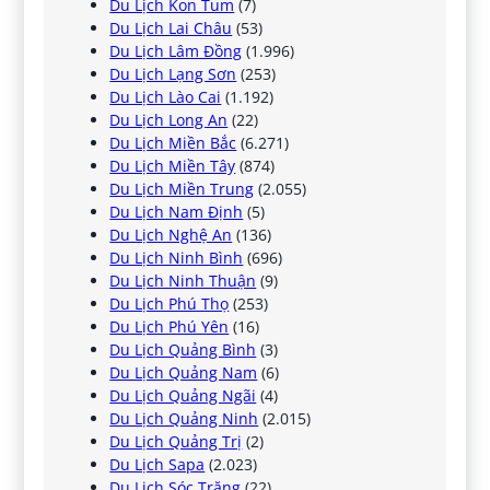
Du Lịch Kon Tum
(7)
Du Lịch Lai Châu
(53)
Du Lịch Lâm Đồng
(1.996)
Du Lịch Lạng Sơn
(253)
Du Lịch Lào Cai
(1.192)
Du Lịch Long An
(22)
Du Lịch Miền Bắc
(6.271)
Du Lịch Miền Tây
(874)
Du Lịch Miền Trung
(2.055)
Du Lịch Nam Định
(5)
Du Lịch Nghệ An
(136)
Du Lịch Ninh Bình
(696)
Du Lịch Ninh Thuận
(9)
Du Lịch Phú Thọ
(253)
Du Lịch Phú Yên
(16)
Du Lịch Quảng Bình
(3)
Du Lịch Quảng Nam
(6)
Du Lịch Quảng Ngãi
(4)
Du Lịch Quảng Ninh
(2.015)
Du Lịch Quảng Trị
(2)
Du Lịch Sapa
(2.023)
Du Lịch Sóc Trăng
(22)