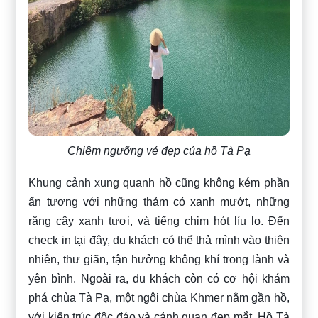
Chiêm ngưỡng vẻ đẹp của hồ Tà Pạ
Khung cảnh xung quanh hồ cũng không kém phần
ấn tượng với những thảm cỏ xanh mướt, những
rặng cây xanh tươi, và tiếng chim hót líu lo. Đến
check in tại đây, du khách có thể thả mình vào thiên
nhiên, thư giãn, tận hưởng không khí trong lành và
yên bình. Ngoài ra, du khách còn có cơ hội khám
phá chùa Tà Pạ, một ngôi chùa Khmer nằm gần hồ,
với kiến trúc độc đáo và cảnh quan đẹp mắt. Hồ Tà