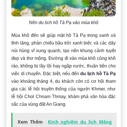
Nên du lịch hồ Tà Pạ vào mùa khô
Mùa khô đến sẽ giúp mặt hồ Tà Pạ trong xanh và
tĩnh lặng, phản chiếu bầu trời xanh biếc và các dãy
núi hùng vĩ xung quanh, tạo nên khung cảnh tuyệt
đẹp và thơ mộng. Đường đi vào mùa khô cũng khô
ráo, không bị lầy lội hay ngập nước, thuận tiện cho
việc di chuyển. Đặc biệt, nếu đến
du lịch hồ Tà Pạ
vào khoảng tháng 4, du khách còn có cơ hội tham
gia các lễ hội truyền thống của người Khmer, như
lễ hội Chol Chnam Thmay, khám phá văn hóa đặc
sắc của vùng đất An Giang.
Xem Thêm
Kinh nghiệm du lịch Măng