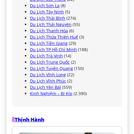
Du Lịch Sơn La
(8)
Du Lịch Tây Ninh
(5)
Du Lịch Thái Bình
(274)
Du Lịch Thái Nguyên
(55)
Du Lịch Thanh Hóa
(6)
Du Lịch Thừa Thiên Huế
(3)
Du Lịch Tiền Giang
(29)
Du Lịch TP Hồ Chí Minh
(188)
Du Lịch Trà Vinh
(14)
Du Lịch Trung Quốc
(2)
Du Lịch Tuyên Quang
(150)
Du Lịch Vĩnh Long
(22)
Du Lịch Vĩnh Phúc
(2)
Du Lịch Yên Bái
(559)
Kinh Nghiệm – Bí Kíp
(2.390)
Thịnh Hành