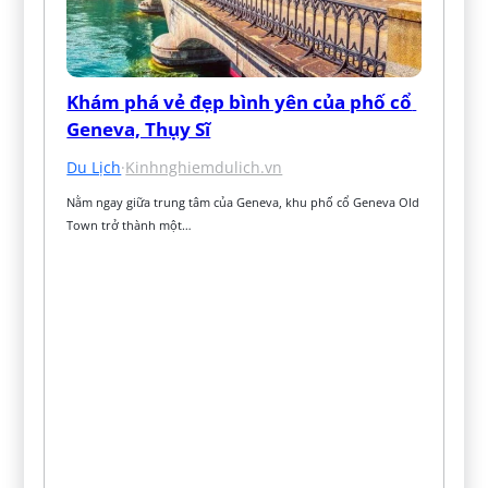
Khám phá vẻ đẹp bình yên của phố cổ 
Geneva, Thụy Sĩ
Du Lịch
·
Kinhnghiemdulich.vn
Nằm ngay giữa trung tâm của Geneva, khu phố cổ Geneva Old 
Town trở thành một…