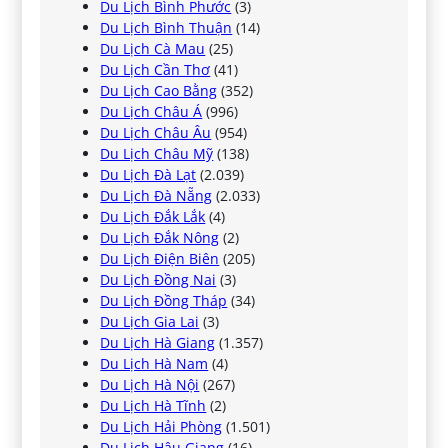
Du Lịch Bình Phước
(3)
Du Lịch Bình Thuận
(14)
Du Lịch Cà Mau
(25)
Du Lịch Cần Thơ
(41)
Du Lịch Cao Bằng
(352)
Du Lịch Châu Á
(996)
Du Lịch Châu Âu
(954)
Du Lịch Châu Mỹ
(138)
Du Lịch Đà Lạt
(2.039)
Du Lịch Đà Nẵng
(2.033)
Du Lịch Đắk Lắk
(4)
Du Lịch Đắk Nông
(2)
Du Lịch Điện Biên
(205)
Du Lịch Đồng Nai
(3)
Du Lịch Đồng Tháp
(34)
Du Lịch Gia Lai
(3)
Du Lịch Hà Giang
(1.357)
Du Lịch Hà Nam
(4)
Du Lịch Hà Nội
(267)
Du Lịch Hà Tĩnh
(2)
Du Lịch Hải Phòng
(1.501)
Du Lịch Hậu Giang
(16)