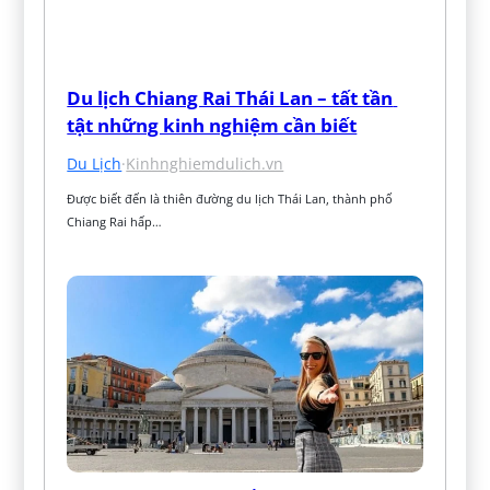
Du lịch Chiang Rai Thái Lan – tất tần 
tật những kinh nghiệm cần biết
Du Lịch
·
Kinhnghiemdulich.vn
Được biết đến là thiên đường du lịch Thái Lan, thành phố 
Chiang Rai hấp…