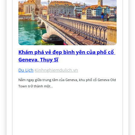
Khám phá vẻ đẹp bình yên của phố cổ 
Geneva, Thụy Sĩ
Du Lịch
·
Kinhnghiemdulich.vn
Nằm ngay giữa trung tâm của Geneva, khu phố cổ Geneva Old 
Town trở thành một…