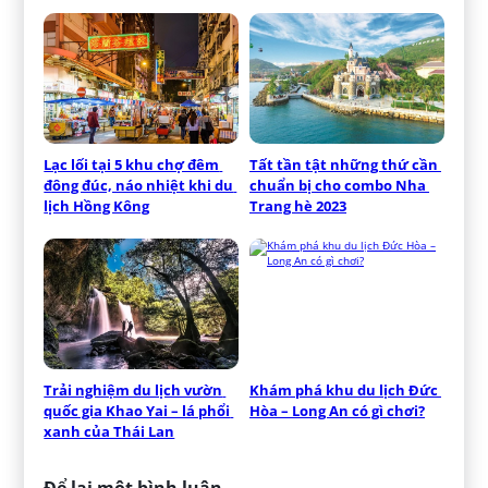
Lạc lối tại 5 khu chợ đêm 
Tất tần tật những thứ cần 
đông đúc, náo nhiệt khi du 
chuẩn bị cho combo Nha 
lịch Hồng Kông
Trang hè 2023
Trải nghiệm du lịch vườn 
Khám phá khu du lịch Đức 
quốc gia Khao Yai – lá phổi 
Hòa – Long An có gì chơi?
xanh của Thái Lan