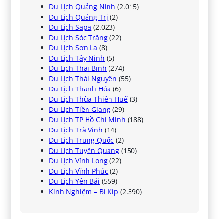
Du Lịch Quảng Ninh
(2.015)
Du Lịch Quảng Trị
(2)
Du Lịch Sapa
(2.023)
Du Lịch Sóc Trăng
(22)
Du Lịch Sơn La
(8)
Du Lịch Tây Ninh
(5)
Du Lịch Thái Bình
(274)
Du Lịch Thái Nguyên
(55)
Du Lịch Thanh Hóa
(6)
Du Lịch Thừa Thiên Huế
(3)
Du Lịch Tiền Giang
(29)
Du Lịch TP Hồ Chí Minh
(188)
Du Lịch Trà Vinh
(14)
Du Lịch Trung Quốc
(2)
Du Lịch Tuyên Quang
(150)
Du Lịch Vĩnh Long
(22)
Du Lịch Vĩnh Phúc
(2)
Du Lịch Yên Bái
(559)
Kinh Nghiệm – Bí Kíp
(2.390)