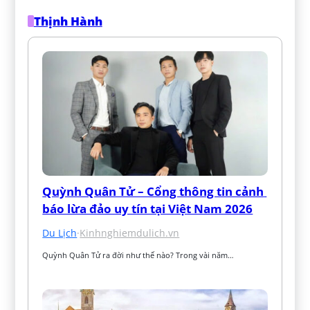
Thịnh Hành
Quỳnh Quân Tử – Cổng thông tin cảnh 
báo lừa đảo uy tín tại Việt Nam 2026
Du Lịch
·
Kinhnghiemdulich.vn
Quỳnh Quân Tử ra đời như thế nào? Trong vài năm…