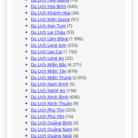
Du Lịch Hòa Bình
(545)
Du Lịch Khánh Hòa
(36)
Du Lịch Kiên Giang
(51)
Du Lịch Kon Tum
(7)
Du Lịch Lai Châu
(53)
Du Lịch Lâm Đồng
(1.996)
Du Lịch Lạng Sơn
(253)
Du Lịch Lào Cai
(1.192)
Du Lịch Long An
(22)
Du Lịch Miền Bắc
(6.271)
Du Lịch Miền Tây
(874)
Du Lịch Miền Trung
(2.055)
Du Lịch Nam Định
(5)
Du Lịch Nghệ An
(136)
Du Lịch Ninh Bình
(696)
Du Lịch Ninh Thuận
(9)
Du Lịch Phú Thọ
(253)
Du Lịch Phú Yên
(16)
Du Lịch Quảng Bình
(3)
Du Lịch Quảng Nam
(6)
Du Lịch Quảng Ngãi
(4)