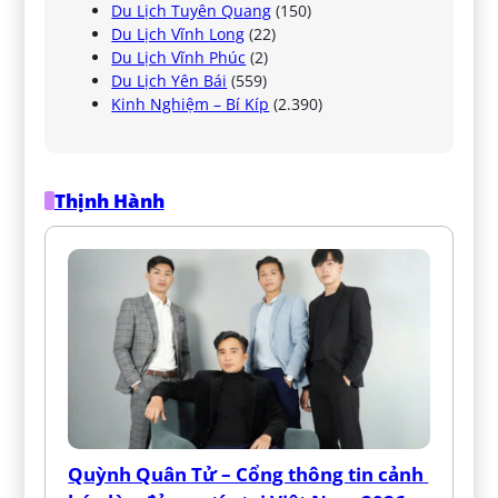
Du Lịch Tuyên Quang
(150)
Du Lịch Vĩnh Long
(22)
Du Lịch Vĩnh Phúc
(2)
Du Lịch Yên Bái
(559)
Kinh Nghiệm – Bí Kíp
(2.390)
Thịnh Hành
Quỳnh Quân Tử – Cổng thông tin cảnh 