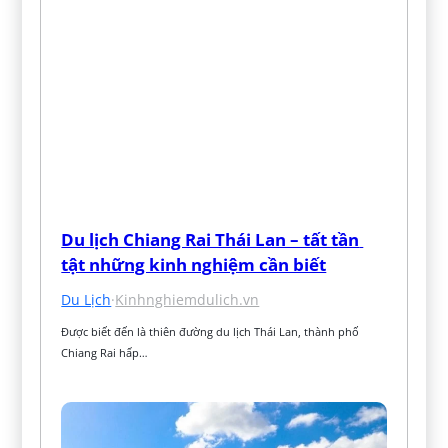
Du lịch Chiang Rai Thái Lan – tất tần 
tật những kinh nghiệm cần biết
Du Lịch
·
Kinhnghiemdulich.vn
Được biết đến là thiên đường du lịch Thái Lan, thành phố 
Chiang Rai hấp…