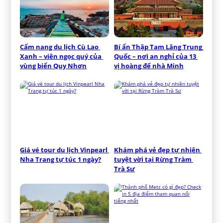
Cẩm nang du lịch Cù Lao 
Bí ẩn Thập Tam Lăng Trung 
Xanh – viên ngọc quý của 
Quốc – nơi an nghỉ của 13 
vùng biển Quy Nhơn
vị hoàng đế nhà Minh
Giá vé tour du lịch Vinpearl 
Khám phá vẻ đẹp tự nhiên 
Nha Trang tự túc 1 ngày?
tuyệt vời tại Rừng Tràm 
Trà Sư