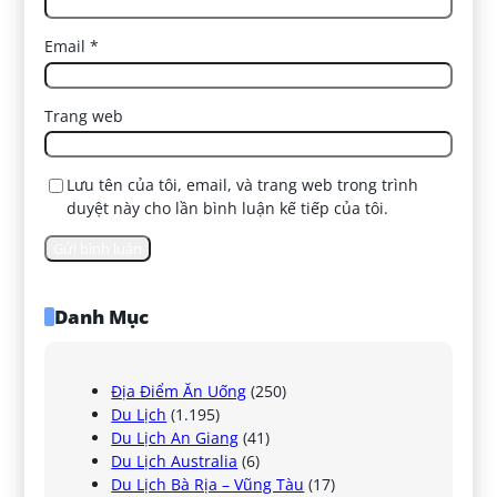
Email
*
Trang web
Lưu tên của tôi, email, và trang web trong trình
duyệt này cho lần bình luận kế tiếp của tôi.
Danh Mục
Địa Điểm Ăn Uống
(250)
Du Lịch
(1.195)
Du Lịch An Giang
(41)
Du Lịch Australia
(6)
Du Lịch Bà Rịa – Vũng Tàu
(17)