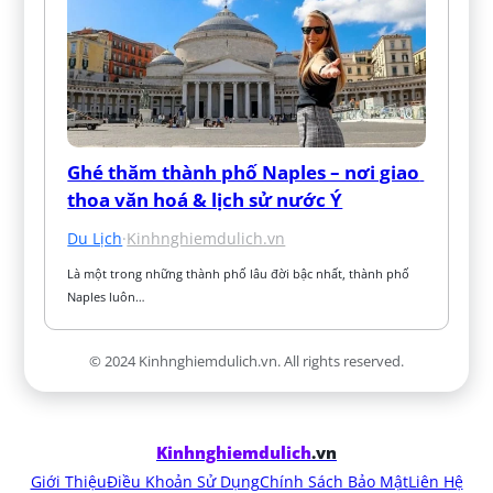
Ghé thăm thành phố Naples – nơi giao 
thoa văn hoá & lịch sử nước Ý
Du Lịch
·
Kinhnghiemdulich.vn
Là một trong những thành phố lâu đời bậc nhất, thành phố 
Naples luôn…
© 2024 Kinhnghiemdulich.vn. All rights reserved.
Kinhnghiemdulich
.vn
Giới Thiệu
Điều Khoản Sử Dụng
Chính Sách Bảo Mật
Liên Hệ