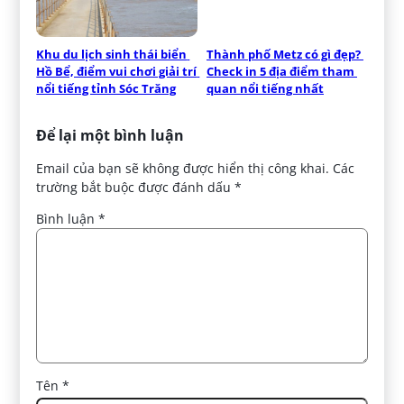
Khu du lịch sinh thái biển 
Thành phố Metz có gì đẹp? 
Hồ Bể, điểm vui chơi giải trí 
Check in 5 địa điểm tham 
nổi tiếng tỉnh Sóc Trăng
quan nổi tiếng nhất
Để lại một bình luận
Email của bạn sẽ không được hiển thị công khai.
Các
trường bắt buộc được đánh dấu
*
Bình luận
*
Tên
*