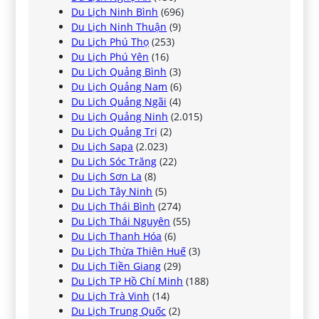
Du Lịch Ninh Bình
(696)
Du Lịch Ninh Thuận
(9)
Du Lịch Phú Thọ
(253)
Du Lịch Phú Yên
(16)
Du Lịch Quảng Bình
(3)
Du Lịch Quảng Nam
(6)
Du Lịch Quảng Ngãi
(4)
Du Lịch Quảng Ninh
(2.015)
Du Lịch Quảng Trị
(2)
Du Lịch Sapa
(2.023)
Du Lịch Sóc Trăng
(22)
Du Lịch Sơn La
(8)
Du Lịch Tây Ninh
(5)
Du Lịch Thái Bình
(274)
Du Lịch Thái Nguyên
(55)
Du Lịch Thanh Hóa
(6)
Du Lịch Thừa Thiên Huế
(3)
Du Lịch Tiền Giang
(29)
Du Lịch TP Hồ Chí Minh
(188)
Du Lịch Trà Vinh
(14)
Du Lịch Trung Quốc
(2)