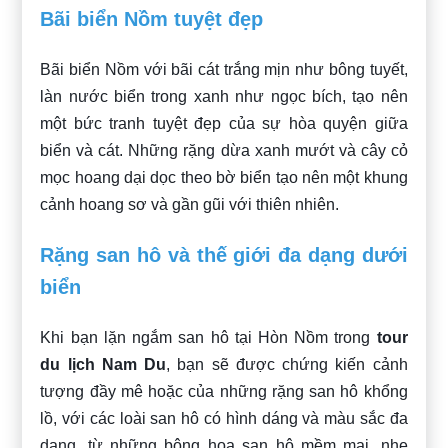
Bãi biển Nồm tuyệt đẹp
Bãi biển Nồm với bãi cát trắng mịn như bông tuyết,
làn nước biển trong xanh như ngọc bích, tạo nên
một bức tranh tuyệt đẹp của sự hòa quyện giữa
biển và cát. Những rặng dừa xanh mướt và cây cỏ
mọc hoang dại dọc theo bờ biển tạo nên một khung
cảnh hoang sơ và gần gũi với thiên nhiên.
Rặng san hô và thế giới đa dạng dưới
biển
Khi bạn lặn ngắm san hô tại Hòn Nồm trong
tour
du lịch Nam Du
, bạn sẽ được chứng kiến cảnh
tượng đầy mê hoặc của những rặng san hô khổng
lồ, với các loài san hô có hình dáng và màu sắc đa
dạng, từ những bông hoa san hô mềm mại, nhẹ