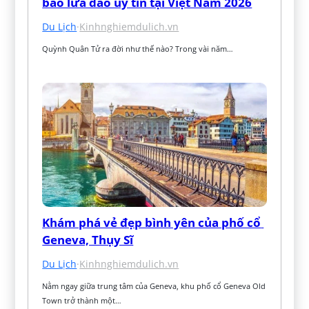
báo lừa đảo uy tín tại Việt Nam 2026
Du Lịch
·
Kinhnghiemdulich.vn
Quỳnh Quân Tử ra đời như thế nào? Trong vài năm…
Khám phá vẻ đẹp bình yên của phố cổ 
Geneva, Thụy Sĩ
Du Lịch
·
Kinhnghiemdulich.vn
Nằm ngay giữa trung tâm của Geneva, khu phố cổ Geneva Old 
Town trở thành một…