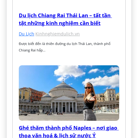
Du lịch Chiang Rai Thái Lan – tất tần 
tật những kinh nghiệm cần biết
Du Lịch
·
Kinhnghiemdulich.vn
Được biết đến là thiên đường du lịch Thái Lan, thành phố 
Chiang Rai hấp…
Ghé thăm thành phố Naples – nơi giao 
thoa văn hoá & lịch sử nước Ý