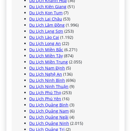
Du Lịch Khánh Hòa
(36)
Du Lịch Kiên Giang
(51)
Du Lịch Kon Tum
(7)
Du Lịch Lai Châu
(53)
Du Lịch Lâm Đồng
(1.996)
Du Lịch Lạng Sơn
(253)
Du Lịch Lào Cai
(1.192)
Du Lịch Long An
(22)
Du Lịch Miền Bắc
(6.271)
Du Lịch Miền Tây
(874)
Du Lịch Miền Trung
(2.055)
Du Lịch Nam Định
(5)
Du Lịch Nghệ An
(136)
Du Lịch Ninh Bình
(696)
Du Lịch Ninh Thuận
(9)
Du Lịch Phú Thọ
(253)
Du Lịch Phú Yên
(16)
Du Lịch Quảng Bình
(3)
Du Lịch Quảng Nam
(6)
Du Lịch Quảng Ngãi
(4)
Du Lịch Quảng Ninh
(2.015)
Du Lịch Quảng Trị
(2)