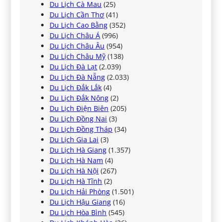
Du Lịch Cà Mau
(25)
Du Lịch Cần Thơ
(41)
Du Lịch Cao Bằng
(352)
Du Lịch Châu Á
(996)
Du Lịch Châu Âu
(954)
Du Lịch Châu Mỹ
(138)
Du Lịch Đà Lạt
(2.039)
Du Lịch Đà Nẵng
(2.033)
Du Lịch Đắk Lắk
(4)
Du Lịch Đắk Nông
(2)
Du Lịch Điện Biên
(205)
Du Lịch Đồng Nai
(3)
Du Lịch Đồng Tháp
(34)
Du Lịch Gia Lai
(3)
Du Lịch Hà Giang
(1.357)
Du Lịch Hà Nam
(4)
Du Lịch Hà Nội
(267)
Du Lịch Hà Tĩnh
(2)
Du Lịch Hải Phòng
(1.501)
Du Lịch Hậu Giang
(16)
Du Lịch Hòa Bình
(545)