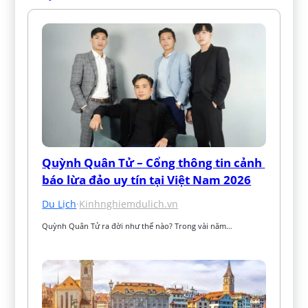
Quỳnh Quân Tử – Cổng thông tin cảnh 
báo lừa đảo uy tín tại Việt Nam 2026
Du Lịch
·
Kinhnghiemdulich.vn
Quỳnh Quân Tử ra đời như thế nào? Trong vài năm…