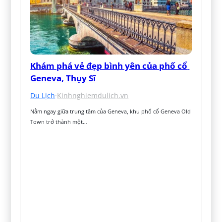
Khám phá vẻ đẹp bình yên của phố cổ 
Geneva, Thụy Sĩ
Du Lịch
·
Kinhnghiemdulich.vn
Nằm ngay giữa trung tâm của Geneva, khu phố cổ Geneva Old 
Town trở thành một…