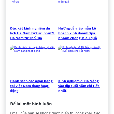
Đúc kết kinh nghiệm du 
Hướng dẫn lập mẫu kế 
lịch Hà Nam tự túc, phượt 
hoạch kinh doanh Spa 
Hà Nam từ Thổ Địa
nhanh chóng, hiệu quả
Danh sách các ngân hàng 
Kinh nghiệm đi Đà Nẵng 
tại Việt Nam đang hoạt 
vào dịp cuối năm chi tiết 
động
nhất!
Để lại một bình luận
Email của bạn sẽ không được hiển thị công khai.
Các