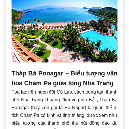
Tháp Bà Ponagar – Biểu tượng văn
hóa Chăm Pa giữa lòng Nha Trang
Tọa lạc trên ngọn đồi Cù Lao, cách trung tâm thành
phố Nha Trang khoảng 2km về phía Bắc, Tháp Bà
Ponagar (hay còn gọi là Po Nagar) là quần thể di
tích Chăm Pa cổ kính và linh thiêng, được xem như
biểu tượng của thành phố thu hút đông đảo du