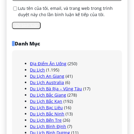
Lưu tên của tôi, email, và trang web trong trình
duyệt này cho lần bình luận kế tiếp của tôi.
Danh Mục
Địa Điểm Ăn Uống
(250)
Du Lịch
(1.195)
Du Lịch An Giang
(41)
Du Lịch Australia
(6)
Du Lịch Bà Rịa – Vũng Tàu
(17)
Du Lịch Bắc Giang
(278)
Du Lịch Bắc Kạn
(192)
Du Lịch Bạc Liêu
(16)
Du Lịch Bắc Ninh
(13)
Du Lịch Bến Tre
(26)
Du Lịch Bình Định
(7)
Du Lịch Bình Dương
(11)