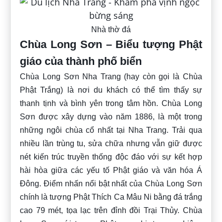
Nhà thờ đá
Chùa Long Sơn – Biểu tượng Phật
giáo của thành phố biển
Chùa Long Sơn Nha Trang (hay còn gọi là Chùa
Phật Trắng) là nơi du khách có thể tìm thấy sự
thanh tịnh và bình yên trong tâm hồn. Chùa Long
Sơn được xây dựng vào năm 1886, là một trong
những ngôi chùa cổ nhất tại Nha Trang. Trải qua
nhiều lần trùng tu, sửa chữa nhưng vẫn giữ được
nét kiến trúc truyền thống độc đáo với sự kết hợp
hài hòa giữa các yếu tố Phật giáo và văn hóa Á
Đông. Điểm nhấn nổi bật nhất của Chùa Long Sơn
chính là tượng Phật Thích Ca Mâu Ni bằng đá trắng
cao 79 mét, tọa lạc trên đỉnh đồi Trại Thủy. Chùa