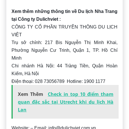
Xem thêm những thông tin về Du lịch Nha Trang
tại Công ty Dulichviet :
CÔNG TY CỔ PHẦN TRUYỀN THÔNG DU LỊCH
VIỆT
Trụ sở chính: 217 Bis Nguyễn Thị Minh Khai,
Phường Nguyễn Cư Trinh, Quận 1, TP. Hồ Chí
Minh
Chi nhánh Hà Nội: 44 Tràng Tiền, Quận Hoàn
Kiếm, Hà Nội
Điện thoại: 028 73056789 Hotline: 1900 1177
Xem Thêm
Check in top 10 điểm tham
quan đặc sắc tại Utrecht khi du lịch Hà
Lan
Website: – Email:
info@dulichviet.com.vn