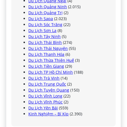
Du Lịch Quảng Ngãi
(4)
Du Lịch Quảng Ninh
(2.015)
Du Lịch Quảng Trị
(2)
Du Lịch Sapa
(2.023)
Du Lịch Sóc Trăng
(22)
Du Lịch Sơn La
(8)
Du Lịch Tây Ninh
(5)
Du Lịch Thái Bình
(274)
Du Lịch Thái Nguyên
(55)
Du Lịch Thanh Hóa
(6)
Du Lịch Thừa Thiên Huế
(3)
Du Lịch Tiền Giang
(29)
Du Lịch TP Hồ Chí Minh
(188)
Du Lịch Trà Vinh
(14)
Du Lịch Trung Quốc
(2)
Du Lịch Tuyên Quang
(150)
Du Lịch Vĩnh Long
(22)
Du Lịch Vĩnh Phúc
(2)
Du Lịch Yên Bái
(559)
Kinh Nghiệm – Bí Kíp
(2.390)