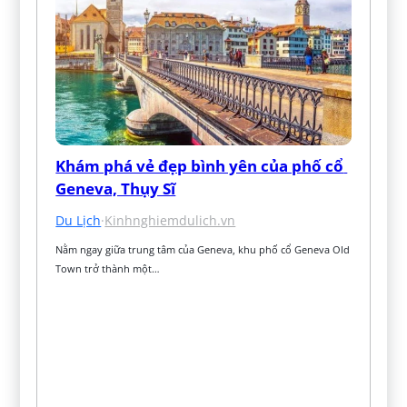
Khám phá vẻ đẹp bình yên của phố cổ 
Geneva, Thụy Sĩ
Du Lịch
·
Kinhnghiemdulich.vn
Nằm ngay giữa trung tâm của Geneva, khu phố cổ Geneva Old 
Town trở thành một…