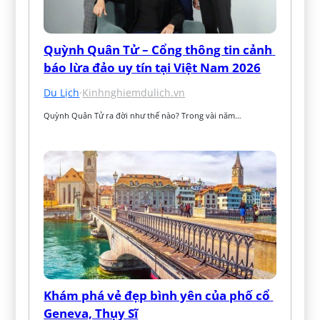
Quỳnh Quân Tử – Cổng thông tin cảnh 
báo lừa đảo uy tín tại Việt Nam 2026
Du Lịch
·
Kinhnghiemdulich.vn
Quỳnh Quân Tử ra đời như thế nào? Trong vài năm…
Khám phá vẻ đẹp bình yên của phố cổ 
Geneva, Thụy Sĩ