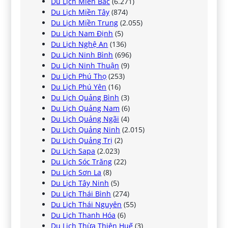
Du Lịch Miền Bắc
(6.271)
Du Lịch Miền Tây
(874)
Du Lịch Miền Trung
(2.055)
Du Lịch Nam Định
(5)
Du Lịch Nghệ An
(136)
Du Lịch Ninh Bình
(696)
Du Lịch Ninh Thuận
(9)
Du Lịch Phú Thọ
(253)
Du Lịch Phú Yên
(16)
Du Lịch Quảng Bình
(3)
Du Lịch Quảng Nam
(6)
Du Lịch Quảng Ngãi
(4)
Du Lịch Quảng Ninh
(2.015)
Du Lịch Quảng Trị
(2)
Du Lịch Sapa
(2.023)
Du Lịch Sóc Trăng
(22)
Du Lịch Sơn La
(8)
Du Lịch Tây Ninh
(5)
Du Lịch Thái Bình
(274)
Du Lịch Thái Nguyên
(55)
Du Lịch Thanh Hóa
(6)
Du Lịch Thừa Thiên Huế
(3)