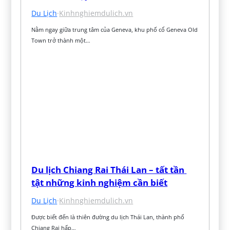
Du Lịch
·
Kinhnghiemdulich.vn
Nằm ngay giữa trung tâm của Geneva, khu phố cổ Geneva Old 
Town trở thành một…
Du lịch Chiang Rai Thái Lan – tất tần 
tật những kinh nghiệm cần biết
Du Lịch
·
Kinhnghiemdulich.vn
Được biết đến là thiên đường du lịch Thái Lan, thành phố 
Chiang Rai hấp…