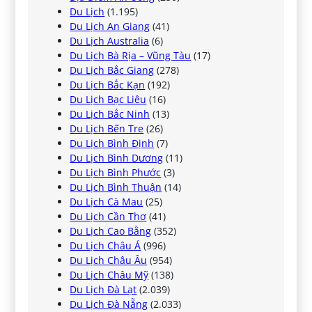
Du Lịch
(1.195)
Du Lịch An Giang
(41)
Du Lịch Australia
(6)
Du Lịch Bà Rịa – Vũng Tàu
(17)
Du Lịch Bắc Giang
(278)
Du Lịch Bắc Kạn
(192)
Du Lịch Bạc Liêu
(16)
Du Lịch Bắc Ninh
(13)
Du Lịch Bến Tre
(26)
Du Lịch Bình Định
(7)
Du Lịch Bình Dương
(11)
Du Lịch Bình Phước
(3)
Du Lịch Bình Thuận
(14)
Du Lịch Cà Mau
(25)
Du Lịch Cần Thơ
(41)
Du Lịch Cao Bằng
(352)
Du Lịch Châu Á
(996)
Du Lịch Châu Âu
(954)
Du Lịch Châu Mỹ
(138)
Du Lịch Đà Lạt
(2.039)
Du Lịch Đà Nẵng
(2.033)