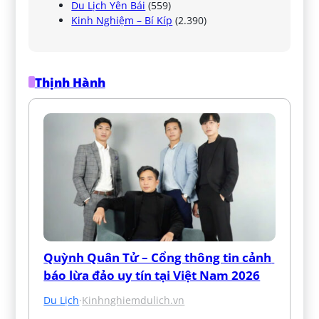
Du Lịch Yên Bái
(559)
Kinh Nghiệm – Bí Kíp
(2.390)
Thịnh Hành
Quỳnh Quân Tử – Cổng thông tin cảnh 
báo lừa đảo uy tín tại Việt Nam 2026
Du Lịch
·
Kinhnghiemdulich.vn