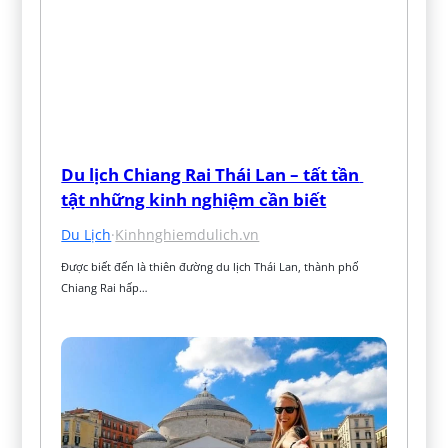
Du lịch Chiang Rai Thái Lan – tất tần 
tật những kinh nghiệm cần biết
Du Lịch
·
Kinhnghiemdulich.vn
Được biết đến là thiên đường du lịch Thái Lan, thành phố 
Chiang Rai hấp…