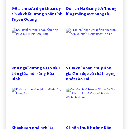
9 Địa chỉ sửa điện thoại uy 
Du lịch Hà Giang tới ‘thung 
tín và chất lượng nhất tỉnh 
lũng mộng mơ’ Sủng Là
Tuyên Quang
Khu nghỉ dưỡng 4 sao đầu 
5 Địa chỉ nhận chụp ảnh 
tiên giữa núi rừng Hòa 
gia đình đẹp và chất lượng 
Bình
nhất Lào Cai
Khách sạn nhà nghỉ tại 
Có nên thuê Hướng Dẫn 