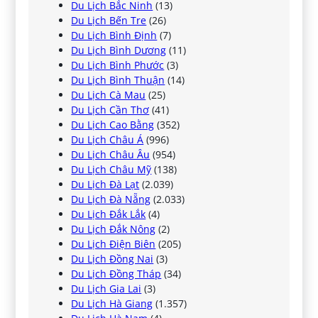
Du Lịch Bắc Ninh
(13)
Du Lịch Bến Tre
(26)
Du Lịch Bình Định
(7)
Du Lịch Bình Dương
(11)
Du Lịch Bình Phước
(3)
Du Lịch Bình Thuận
(14)
Du Lịch Cà Mau
(25)
Du Lịch Cần Thơ
(41)
Du Lịch Cao Bằng
(352)
Du Lịch Châu Á
(996)
Du Lịch Châu Âu
(954)
Du Lịch Châu Mỹ
(138)
Du Lịch Đà Lạt
(2.039)
Du Lịch Đà Nẵng
(2.033)
Du Lịch Đắk Lắk
(4)
Du Lịch Đắk Nông
(2)
Du Lịch Điện Biên
(205)
Du Lịch Đồng Nai
(3)
Du Lịch Đồng Tháp
(34)
Du Lịch Gia Lai
(3)
Du Lịch Hà Giang
(1.357)