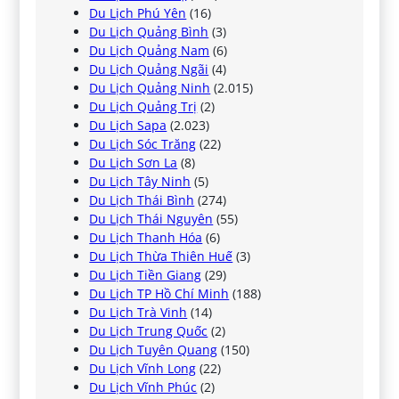
Du Lịch Phú Yên
(16)
Du Lịch Quảng Bình
(3)
Du Lịch Quảng Nam
(6)
Du Lịch Quảng Ngãi
(4)
Du Lịch Quảng Ninh
(2.015)
Du Lịch Quảng Trị
(2)
Du Lịch Sapa
(2.023)
Du Lịch Sóc Trăng
(22)
Du Lịch Sơn La
(8)
Du Lịch Tây Ninh
(5)
Du Lịch Thái Bình
(274)
Du Lịch Thái Nguyên
(55)
Du Lịch Thanh Hóa
(6)
Du Lịch Thừa Thiên Huế
(3)
Du Lịch Tiền Giang
(29)
Du Lịch TP Hồ Chí Minh
(188)
Du Lịch Trà Vinh
(14)
Du Lịch Trung Quốc
(2)
Du Lịch Tuyên Quang
(150)
Du Lịch Vĩnh Long
(22)
Du Lịch Vĩnh Phúc
(2)