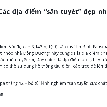
 Các địa điểm “săn tuyết” đẹp nh
km. Với độ cao 3,143m, tỷ lệ săn tuyết ở đỉnh Fansi
ết, “nóc nhà Đông Dương” này cũng đã là địa điểm ch
ào mùa tuyết rơi, đây chính là địa điểm du lịch lý t
n có thể sử dụng hệ thống tàu điện, cáp treo để lên 
ng