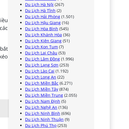
Du Lịch Hà Nội
(267)
Du Lịch Hà Tĩnh
(2)
Du Lịch Hải Phòng
(1.501)
hiều
Du Lịch Hậu Giang
(16)
 các
Du Lịch Hòa Bình
(545)
Du Lịch Khánh Hòa
(36)
Du Lịch Kiên Giang
(51)
Du Lịch Kon Tum
(7)
 bắt
Du Lịch Lai Châu
(53)
 kéo
Du Lịch Lâm Đồng
(1.996)
Du Lịch Lạng Sơn
(253)
Du Lịch Lào Cai
(1.192)
Du Lịch Long An
(22)
Du Lịch Miền Bắc
(6.271)
Du Lịch Miền Tây
(874)
Du Lịch Miền Trung
(2.055)
Du Lịch Nam Định
(5)
Du Lịch Nghệ An
(136)
Du Lịch Ninh Bình
(696)
Du Lịch Ninh Thuận
(9)
Du Lịch Phú Thọ
(253)