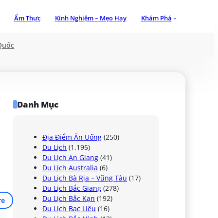
Ẩm Thực
Kinh Nghiệm – Mẹo Hay
Khám Phá
Quốc
Danh Mục
Địa Điểm Ăn Uống
(250)
Du Lịch
(1.195)
Du Lịch An Giang
(41)
Du Lịch Australia
(6)
Du Lịch Bà Rịa – Vũng Tàu
(17)
Du Lịch Bắc Giang
(278)
Du Lịch Bắc Kạn
(192)
re
Du Lịch Bạc Liêu
(16)