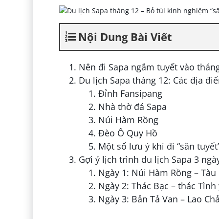
Nội Dung Bài Viết
Nên đi Sapa ngắm tuyết vào thán
Du lịch Sapa tháng 12: Các địa điể
Đỉnh Fansipang
Nhà thờ đá Sapa
Núi Hàm Rồng
Đèo Ô Quy Hồ
Một số lưu ý khi đi “săn tuyết
Gợi ý lịch trình du lịch Sapa 3 ng
Ngày 1: Núi Hàm Rồng – Tàu
Ngày 2: Thác Bạc – thác Tình
Ngày 3: Bản Tả Van – Lao Chả