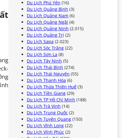
Du Lịch Phú Yên
(16)
Du Lịch Quảng Bình
(3)
ất
Du Lịch Quảng Nam
(6)
Du Lịch Quảng Ngãi
(4)
Du Lịch Quảng Ninh
(2.015)
Du Lịch Quảng Trị
(2)
Du Lịch Sapa
(2.023)
Du Lịch Sóc Trăng
(22)
Du Lịch Sơn La
(8)
pang
Du Lịch Tây Ninh
(5)
Du Lịch Thái Bình
(274)
eck-
Du Lịch Thái Nguyên
(55)
ưởng
Du Lịch Thanh Hóa
(6)
đình
Du Lịch Thừa Thiên Huế
(3)
Du Lịch Tiền Giang
(29)
Du Lịch TP Hồ Chí Minh
(188)
Du Lịch Trà Vinh
(14)
Du Lịch Trung Quốc
(2)
Du Lịch Tuyên Quang
(150)
Du Lịch Vĩnh Long
(22)
Du Lịch Vĩnh Phúc
(2)