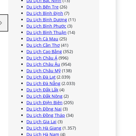
Du Lịch Bắc Ninh
(13)
Du Lịch Bến Tre
(26)
Du Lịch Bình Định
(7)
Du Lịch Bình Dương
(11)
Du Lịch Bình Phước
(3)
Du Lịch Bình Thuận
(14)
Du Lịch Cà Mau
(25)
Du Lịch Cần Thơ
(41)
Du Lịch Cao Bằng
(352)
Du Lịch Châu Á
(996)
Du Lịch Châu Âu
(954)
Du Lịch Châu Mỹ
(138)
Du Lịch Đà Lạt
(2.039)
Du Lịch Đà Nẵng
(2.033)
Du Lịch Đắk Lắk
(4)
Du Lịch Đắk Nông
(2)
Du Lịch Điện Biên
(205)
Du Lịch Đồng Nai
(3)
Du Lịch Đồng Tháp
(34)
Du Lịch Gia Lai
(3)
Du Lịch Hà Giang
(1.357)
Du Lịch Hà Nam
(4)