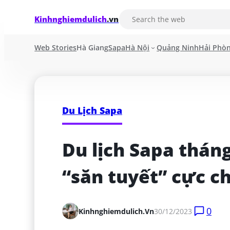
Kinhnghiemdulich
.vn
Web Stories
Hà Giang
Sapa
Hà Nội
Quảng Ninh
Hải Phò
Du Lịch Sapa
Du lịch Sapa tháng
“săn tuyết” cực c
0
Kinhnghiemdulich.vn
30/12/2023