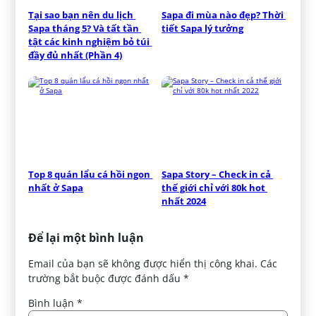
Tại sao bạn nên du lịch 
Sapa đi mùa nào đẹp? Thời 
Sapa tháng 5? Và tất tần 
tiết Sapa lý tưởng
tật các kinh nghiệm bỏ túi 
đầy đủ nhất (Phần 4)
Top 8 quán lẩu cá hồi ngon 
Sapa Story – Check in cả 
nhất ở Sapa
thế giới chỉ với 80k hot 
nhất 2024
Để lại một bình luận
Email của bạn sẽ không được hiển thị công khai.
Các
trường bắt buộc được đánh dấu
*
Bình luận
*