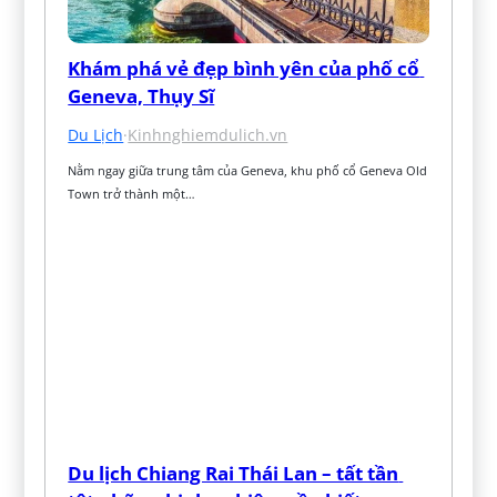
Khám phá vẻ đẹp bình yên của phố cổ 
Geneva, Thụy Sĩ
Du Lịch
·
Kinhnghiemdulich.vn
Nằm ngay giữa trung tâm của Geneva, khu phố cổ Geneva Old 
Town trở thành một…
Du lịch Chiang Rai Thái Lan – tất tần 