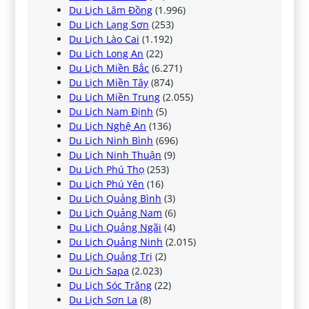
Du Lịch Lâm Đồng
(1.996)
Du Lịch Lạng Sơn
(253)
Du Lịch Lào Cai
(1.192)
Du Lịch Long An
(22)
Du Lịch Miền Bắc
(6.271)
Du Lịch Miền Tây
(874)
Du Lịch Miền Trung
(2.055)
Du Lịch Nam Định
(5)
Du Lịch Nghệ An
(136)
Du Lịch Ninh Bình
(696)
Du Lịch Ninh Thuận
(9)
Du Lịch Phú Thọ
(253)
Du Lịch Phú Yên
(16)
Du Lịch Quảng Bình
(3)
Du Lịch Quảng Nam
(6)
Du Lịch Quảng Ngãi
(4)
Du Lịch Quảng Ninh
(2.015)
Du Lịch Quảng Trị
(2)
Du Lịch Sapa
(2.023)
Du Lịch Sóc Trăng
(22)
Du Lịch Sơn La
(8)