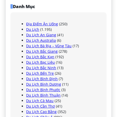
Danh Mục
Địa Điểm Ăn Uống
(250)
Du Lịch
(1.195)
Du Lịch An Giang
(41)
Du Lịch Australia
(6)
Du Lịch Bà Rịa – Vũng Tàu
(17)
Du Lịch Bắc Giang
(278)
Du Lịch Bắc Kạn
(192)
Du Lịch Bạc Liêu
(16)
Du Lịch Bắc Ninh
(13)
Du Lịch Bến Tre
(26)
Du Lịch Bình Định
(7)
Du Lịch Bình Dương
(11)
Du Lịch Bình Phước
(3)
Du Lịch Bình Thuận
(14)
Du Lịch Cà Mau
(25)
Du Lịch Cần Thơ
(41)
Du Lịch Cao Bằng
(352)