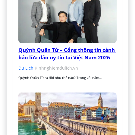
Quỳnh Quân Tử – Cổng thông tin cảnh 
báo lừa đảo uy tín tại Việt Nam 2026
Du Lịch
·
Kinhnghiemdulich.vn
Quỳnh Quân Tử ra đời như thế nào? Trong vài năm…