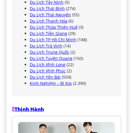
Du Lịch Tây Ninh
(5)
Du Lịch Thái Bình
(274)
Du Lịch Thái Nguyên
(55)
Du Lịch Thanh Hóa
(6)
Du Lịch Thừa Thiên Huế
(3)
Du Lịch Tiền Giang
(29)
Du Lịch TP Hồ Chí Minh
(188)
Du Lịch Trà Vinh
(14)
Du Lịch Trung Quốc
(2)
Du Lịch Tuyên Quang
(150)
Du Lịch Vĩnh Long
(22)
Du Lịch Vĩnh Phúc
(2)
Du Lịch Yên Bái
(559)
Kinh Nghiệm – Bí Kíp
(2.390)
Thịnh Hành