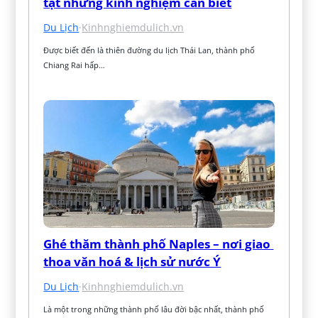
tật những kinh nghiệm cần biết
Du Lịch
·
Kinhnghiemdulich.vn
Được biết đến là thiên đường du lịch Thái Lan, thành phố 
Chiang Rai hấp…
Ghé thăm thành phố Naples – nơi giao 
thoa văn hoá & lịch sử nước Ý
Du Lịch
·
Kinhnghiemdulich.vn
Là một trong những thành phố lâu đời bậc nhất, thành phố 