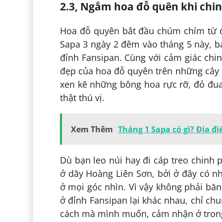
2.3, Ngắm hoa đỗ quên khi chi
Hoa đỗ quyên bắt đầu chúm chím từ đầ
Sapa 3 ngày 2 đêm vào tháng 5 này, b
đỉnh Fansipan. Cùng với cảm giác ch
đẹp của hoa đỗ quyên trên những cây đ
xen kẽ những bông hoa rực rỡ, đỏ đua 
thật thú vị.
Xem Thêm
Tháng 1 Sapa có gì? Địa đ
Dù bạn leo núi hay đi cáp treo chinh
ở dãy Hoàng Liên Sơn, bởi ở đây có nh
ở mọi góc nhìn. Vì vậy không phải bă
ở đỉnh Fansipan lại khác nhau, chỉ c
cách mà mình muốn, cảm nhận ở tron