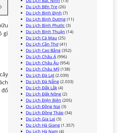
Du Lịch Bắc Ninh
(13)
Du Lịch Bến Tre
(26)
Du Lịch Bình Định
(7)
Du Lịch Bình Dương
(11)
hữu
Du Lịch Bình Phước
(3)
Du Lịch Bình Thuận
(14)
ó gì
Du Lịch Cà Mau
(25)
Du Lịch Cần Thơ
(41)
Du Lịch Cao Bằng
(352)
Du Lịch Châu Á
(996)
Du Lịch Châu Âu
(954)
Du Lịch Châu Mỹ
(138)
 cây
Du Lịch Đà Lạt
(2.039)
Du Lịch Đà Nẵng
(2.033)
ách
Du Lịch Đắk Lắk
(4)
 đổ
Du Lịch Đắk Nông
(2)
Du Lịch Điện Biên
(205)
Du Lịch Đồng Nai
(3)
Du Lịch Đồng Tháp
(34)
Du Lịch Gia Lai
(3)
Du Lịch Hà Giang
(1.357)
Du Lịch Hà Nam
(4)