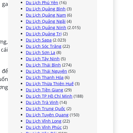
Du Lịch Phú Yên
(16)
, ga
Du Lịch Quảng Bình
(3)
Du Lịch Quảng Nam
(6)
Du Lịch Quảng Ngãi
(4)
Du Lịch Quảng Ninh
(2.015)
Du Lịch Quảng Trị
(2)
Du Lịch Sapa
(2.023)
ơng,
Du Lịch Sóc Trăng
(22)
cái
Du Lịch Sơn La
(8)
Du Lịch Tây Ninh
(5)
Du Lịch Thái Bình
(274)
p để
Du Lịch Thái Nguyên
(55)
Du Lịch Thanh Hóa
(6)
muốn
Du Lịch Thừa Thiên Huế
(3)
ơng
Du Lịch Tiền Giang
(29)
Du Lịch TP Hồ Chí Minh
(188)
Du Lịch Trà Vinh
(14)
Du Lịch Trung Quốc
(2)
Du Lịch Tuyên Quang
(150)
Du Lịch Vĩnh Long
(22)
Du Lịch Vĩnh Phúc
(2)