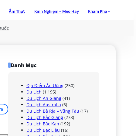
Ẩm Thực
Kinh Nghiệm – Mẹo Hay
Khám Phá
Quốc
Danh Mục
Địa Điểm Ăn Uống
(250)
Du Lịch
(1.195)
Du Lịch An Giang
(41)
Du Lịch Australia
(6)
re
Du Lịch Bà Rịa – Vũng Tàu
(17)
Du Lịch Bắc Giang
(278)
Du Lịch Bắc Kạn
(192)
Du Lịch Bạc Liêu
(16)