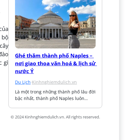
5
của
h bộ
 cây
đào
Ghé thăm thành phố Naples – 
c gì
nơi giao thoa văn hoá & lịch sử 
nước Ý
Du Lịch
·
Kinhnghiemdulich.vn
Là một trong những thành phố lâu đời 
bậc nhất, thành phố Naples luôn…
© 2024 Kinhnghiemdulich.vn. All rights reserved.