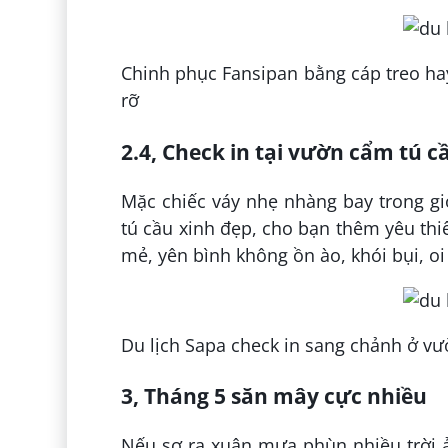
Chinh phục Fansipan bằng cáp treo h
rỡ
2.4, Check in tại vườn cẩm tú c
Mặc chiếc váy nhẹ nhàng bay trong gi
tú cầu xinh đẹp, cho bạn thêm yêu thi
mẻ, yên bình không ồn ào, khói bụi, o
Du lịch Sapa check in sang chảnh ở v
3, Tháng 5 săn mây cực nhiều
Nếu sợ ra xuân mưa phùn nhiều trời 