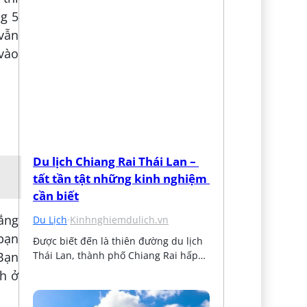
g 5
vẫn
 vào
Du lịch Chiang Rai Thái Lan – 
tất tần tật những kinh nghiệm 
cần biết
nắng
Du Lịch
·
Kinhnghiemdulich.vn
 bạn
Được biết đến là thiên đường du lịch 
Bạn
Thái Lan, thành phố Chiang Rai hấp…
nh ở