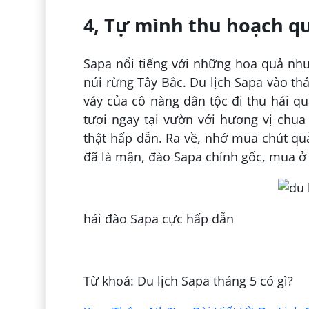
4, Tự mình thu hoạch quả
Sapa nổi tiếng với những hoa quả nh
núi rừng Tây Bắc. Du lịch Sapa vào t
váy của cô nàng dân tộc đi thu hái q
tươi ngay tại vườn với hương vị chu
thật hấp dẫn. Ra về, nhớ mua chút qu
đã là mận, đào Sapa chính gốc, mua ở
hái đào Sapa cực hấp dẫn
Đăng bởi:
Huyền Nguyễn
Từ khoá: Du lịch Sapa tháng 5 có gì?