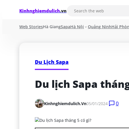
Kinhnghiemdulich
.vn
Web Stories
Hà Giang
Sapa
Hà Nội
Quảng Ninh
Hải Phò
Du Lịch Sapa
Du lịch Sapa tháng
0
Kinhnghiemdulich.vn
05/01/2024