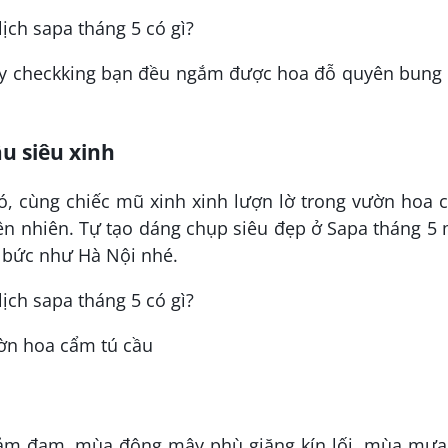
ay checkking bạn đều ngắm được hoa đỗ quyên bung 
ầu siêu xinh
ó, cùng chiếc mũ xinh xinh lượn lờ trong vườn hoa
ên nhiên. Tự tạo dáng chụp siêu đẹp ở Sapa tháng 5
i bức như Hà Nội nhé.
ườn hoa cẩm tú cầu
ảm đạm, mùa đông mây phù giăng kín lối, mùa mưa 