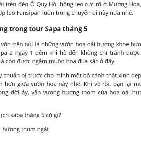
ài trên đèo Ô Quy Hồ, hồng leo rực rỡ ở Mường Hoa
ợp leo Fansipan luôn trong chuyến đi này nữa nhé.
ng trong tour Sapa tháng 5
 vờn trên núi là những vườn hoa oải hương khoe hư
Sapa 2 ngày 1 đêm khi hè đến không chỉ tránh được 
mà còn được ngắm muôn hoa đua sắc ở đây.
y chuẩn bị trước cho mình một bộ cánh thật xinh đẹ
nh hơn giữa vườn hoa này nhé. Khi về rồi, bạn lại 
rong đời ấy, vấn vương hương thơm của hoa oải hư
ải hương thơm ngát