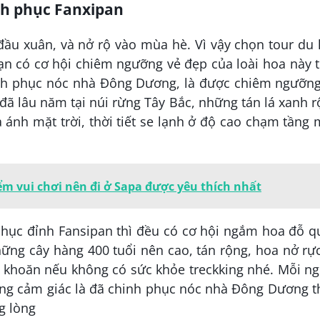
nh phục Fanxipan
u xuân, và nở rộ vào mùa hè. Vì vậy chọn tour du 
ạn có cơ hội chiêm ngưỡng vẻ đẹp của loài hoa này 
inh phục nóc nhà Đông Dương, là được chiêm ngưỡng
ã lâu năm tại núi rừng Tây Bắc, những tán lá xanh 
ánh mặt trời, thời tiết se lạnh ở độ cao chạm tầng
iểm vui chơi nên đi ở Sapa được yêu thích nhất
 phục đỉnh Fansipan thì đều có cơ hội ngắm hoa đỗ 
ững cây hàng 400 tuổi nên cao, tán rộng, hoa nở rự
n khoăn nếu không có sức khỏe treckking nhé. Mỗi n
hung cảm giác là đã chinh phục nóc nhà Đông Dương 
g lòng