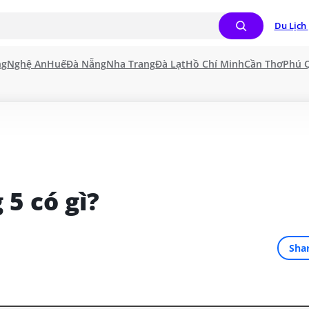
Du Lịch 
ng
Nghệ An
Huế
Đà Nẵng
Nha Trang
Đà Lạt
Hồ Chí Minh
Cần Thơ
Phú 
 5 có gì?
Sha