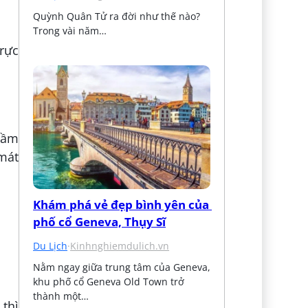
Quỳnh Quân Tử ra đời như thế nào? 
Trong vài năm…
rực
 cầm
 mát
Khám phá vẻ đẹp bình yên của 
phố cổ Geneva, Thụy Sĩ
Du Lịch
·
Kinhnghiemdulich.vn
Nằm ngay giữa trung tâm của Geneva, 
khu phố cổ Geneva Old Town trở 
thành một…
thì