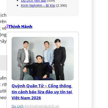
Du Lịch Yên Bái
(559)
Kinh Nghiệm – Bí Kíp
(2.390)
lịch
trên
Thịnh Hành
 vẻ
rộng
 mây
quên
c rỡ
Quỳnh Quân Tử – Cổng thông 
gười
tin cảnh báo lừa đảo uy tín tại 
theo
Việt Nam 2026
Du Lịch
·
Kinhnghiemdulich.vn