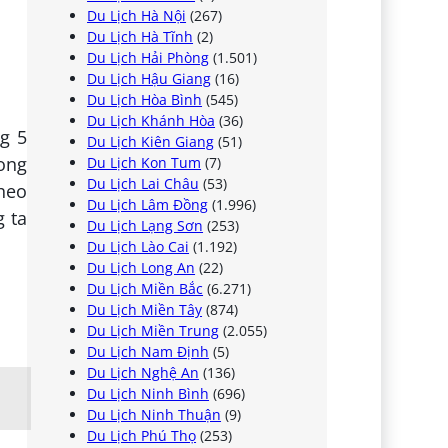
Du Lịch Hà Nội
(267)
Du Lịch Hà Tĩnh
(2)
Du Lịch Hải Phòng
(1.501)
Du Lịch Hậu Giang
(16)
Du Lịch Hòa Bình
(545)
Du Lịch Khánh Hòa
(36)
ng 5
Du Lịch Kiên Giang
(51)
ong
Du Lịch Kon Tum
(7)
Du Lịch Lai Châu
(53)
theo
Du Lịch Lâm Đồng
(1.996)
g ta
Du Lịch Lạng Sơn
(253)
Du Lịch Lào Cai
(1.192)
Du Lịch Long An
(22)
Du Lịch Miền Bắc
(6.271)
Du Lịch Miền Tây
(874)
Du Lịch Miền Trung
(2.055)
Du Lịch Nam Định
(5)
Du Lịch Nghệ An
(136)
Du Lịch Ninh Bình
(696)
Du Lịch Ninh Thuận
(9)
Du Lịch Phú Thọ
(253)