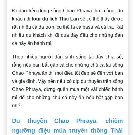
Đi dạo trên dòng sông Chao Phraya thơ mộng, du
khách đi
tour du lich Thai Lan
sẽ có thể thấy được
rất nhiều cá da trơn, cụ thể là cá basa và cá tra. Rất
nhiều du khách khi đi qua đây đều cho những đàn
cá này ăn bánh mì.
Theo nhiều người dân sinh sống tại đây chia sẻ,
rằng nếu bạn bắt gặp và cho những chú cá tại sông
Chao Phraya ăn thì mọi điều tốt đẹp sẽ đến với bạn
và gia đình. Vậy nên nếu có dịp du thuyền trên sông
Chao Phraya, đừng quên mua một vài chiếc bánh
mì để cho những chú cá này ăn nếu bắt gặp bạn
nhé.
Du thuyền Chao Phraya, chiêm
ngưỡng điệu múa truyền thống Thái