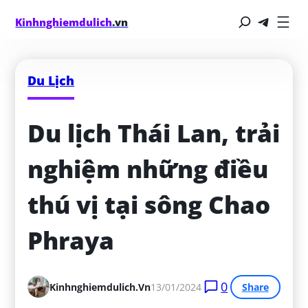
Kinhnghiemdulich
.vn
Du Lịch
Du lịch Thái Lan, trải 
nghiệm những điều 
thú vị tại sông Chao 
Phraya
0
Kinhnghiemdulich.vn
13/01/2024
Share