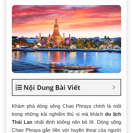
Nội Dung Bài Viết
Khám phá dòng sông Chao Phraya chính là một
trong những trải nghiệm thú vị mà khách
du lịch
Thái Lan
nhất định không nên bỏ lỡ. Dòng sông
Chao Phraya gắn liền với huyền thoại của người