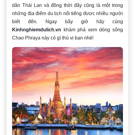
dân Thái Lan và đồng thời đây cũng là một trong
những địa điểm du lịch nổi tiếng được nhiều người
biết đến. Ngay bây giờ hãy cùng
Kinhnghiemdulich.vn
khám phá xem dòng sông
Chao Phraya này có gì thú vị bạn nhé!