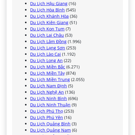
Du Lịch Hậu Giang
(16)
Du Lịch Hòa Bình
(545)
Du Lịch Khánh Hòa
(36)
Du Lịch Kiên Giang
(51)
Du Lịch Kon Tum
(7)
Du Lịch Lai Châu
(53)
Du Lịch Lâm Đồng
(1.996)
Du Lịch Lạng Sơn
(253)
Du Lịch Lào Cai
(1.192)
Du Lịch Long An
(22)
Du Lịch Miền Bắc
(6.271)
Du Lịch Miền Tây
(874)
Du Lịch Miền Trung
(2.055)
Du Lịch Nam Định
(5)
Du Lịch Nghệ An
(136)
Du Lịch Ninh Bình
(696)
Du Lịch Ninh Thuận
(9)
Du Lịch Phú Thọ
(253)
Du Lịch Phú Yên
(16)
Du Lịch Quảng Bình
(3)
Du Lịch Quảng Nam
(6)