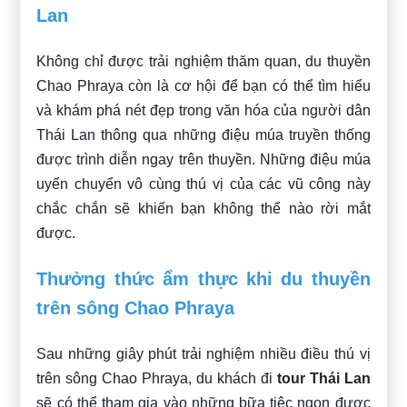
Lan
Không chỉ được trải nghiệm thăm quan, du thuyền
Chao Phraya còn là cơ hội để bạn có thể tìm hiểu
và khám phá nét đẹp trong văn hóa của người dân
Thái Lan thông qua những điệu múa truyền thống
được trình diễn ngay trên thuyền. Những điệu múa
uyển chuyển vô cùng thú vị của các vũ công này
chắc chắn sẽ khiến bạn không thể nào rời mắt
được.
Thưởng thức ẩm thực khi du thuyền
trên sông Chao Phraya
Sau những giây phút trải nghiệm nhiều điều thú vị
trên sông Chao Phraya, du khách đi
tour Thái Lan
sẽ có thể tham gia vào những bữa tiệc ngon được