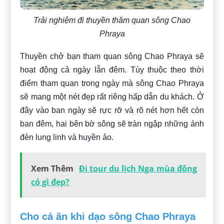
Trải nghiệm đi thuyền thăm quan sông Chao
Phraya
Thuyền chở bạn tham quan sông Chao Phraya sẽ
hoạt động cả ngày lẫn đêm. Tùy thuộc theo thời
điểm tham quan trong ngày mà sông Chao Phraya
sẽ mang một nét đẹp rất riêng hấp dẫn du khách. Ở
đây vào ban ngày sẽ rực rỡ và rõ nét hơn hết còn
ban đêm, hai bên bờ sông sẽ tràn ngập những ánh
đèn lung linh và huyền ảo.
Xem Thêm
Đi tour du lịch Nga mùa đông
có gì đẹp?
Cho cá ăn khi dạo sông Chao Phraya