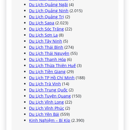
Du Lịch Quảng Ngãi
(4)
Du Lịch Quảng Ninh
(2.015)
Du Lịch Quảng Trị
(2)
Du Lịch Sapa
(2.023)
Du Lịch Sóc Trăng
(22)
Du Lịch Sơn La
(8)
Du Lịch Tây Ninh
(5)
Du Lịch Thái Bình
(274)
Du Lịch Thái Nguyên
(55)
Du Lịch Thanh Hóa
(6)
Du Lịch Thừa Thiên Huế
(3)
Du Lịch Tiền Giang
(29)
Du Lịch TP Hồ Chí Minh
(188)
Du Lịch Trà Vinh
(14)
Du Lịch Trung Quốc
(2)
Du Lịch Tuyên Quang
(150)
Du Lịch Vĩnh Long
(22)
Du Lịch Vĩnh Phúc
(2)
Du Lịch Yên Bái
(559)
Kinh Nghiệm – Bí Kíp
(2.390)