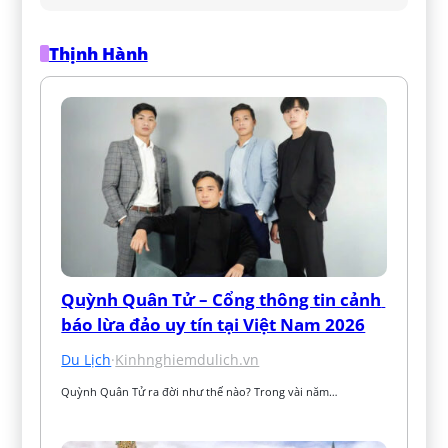
Thịnh Hành
Quỳnh Quân Tử – Cổng thông tin cảnh 
báo lừa đảo uy tín tại Việt Nam 2026
Du Lịch
·
Kinhnghiemdulich.vn
Quỳnh Quân Tử ra đời như thế nào? Trong vài năm…