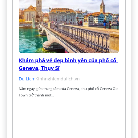
Khám phá vẻ đẹp bình yên của phố cổ 
Geneva, Thụy Sĩ
Du Lịch
·
Kinhnghiemdulich.vn
Nằm ngay giữa trung tâm của Geneva, khu phố cổ Geneva Old 
Town trở thành một…