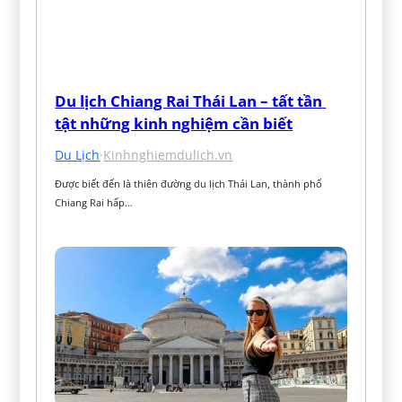
Du lịch Chiang Rai Thái Lan – tất tần 
tật những kinh nghiệm cần biết
Du Lịch
·
Kinhnghiemdulich.vn
Được biết đến là thiên đường du lịch Thái Lan, thành phố 
Chiang Rai hấp…