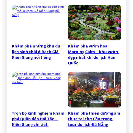
Khám phá những khu du 
Khám phá vườn hoa 
lịch sinh thái ở Rạch Giá 
Morning Calm – Khu vườn 
Kiên Giang nổi tiếng
đẹp nhất khi du lịch Hàn 
Quốc
Trọn bộ kinh nghiệm khám 
Khám phá thiên đường ẩm 
phá Quần đảo Hải Tặc – 
thực tại chợ Cồn trong 
Kiên Giang chi tiết 
tour du lịch Đà Nẵng