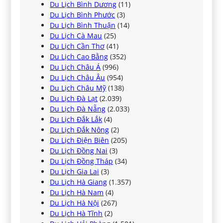
Du Lịch Bình Dương
(11)
Du Lịch Bình Phước
(3)
Du Lịch Bình Thuận
(14)
Du Lịch Cà Mau
(25)
Du Lịch Cần Thơ
(41)
Du Lịch Cao Bằng
(352)
Du Lịch Châu Á
(996)
Du Lịch Châu Âu
(954)
Du Lịch Châu Mỹ
(138)
Du Lịch Đà Lạt
(2.039)
Du Lịch Đà Nẵng
(2.033)
Du Lịch Đắk Lắk
(4)
Du Lịch Đắk Nông
(2)
Du Lịch Điện Biên
(205)
Du Lịch Đồng Nai
(3)
Du Lịch Đồng Tháp
(34)
Du Lịch Gia Lai
(3)
Du Lịch Hà Giang
(1.357)
Du Lịch Hà Nam
(4)
Du Lịch Hà Nội
(267)
Du Lịch Hà Tĩnh
(2)