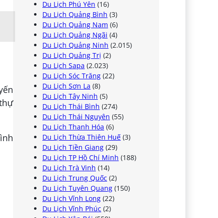
Du Lịch Phú Yên
(16)
Du Lịch Quảng Bình
(3)
Du Lịch Quảng Nam
(6)
Du Lịch Quảng Ngãi
(4)
Du Lịch Quảng Ninh
(2.015)
Du Lịch Quảng Trị
(2)
Du Lịch Sapa
(2.023)
Du Lịch Sóc Trăng
(22)
Du Lịch Sơn La
(8)
yến
Du Lịch Tây Ninh
(5)
thự
Du Lịch Thái Bình
(274)
Du Lịch Thái Nguyên
(55)
Du Lịch Thanh Hóa
(6)
ình
Du Lịch Thừa Thiên Huế
(3)
Du Lịch Tiền Giang
(29)
Du Lịch TP Hồ Chí Minh
(188)
Du Lịch Trà Vinh
(14)
Du Lịch Trung Quốc
(2)
Du Lịch Tuyên Quang
(150)
Du Lịch Vĩnh Long
(22)
Du Lịch Vĩnh Phúc
(2)