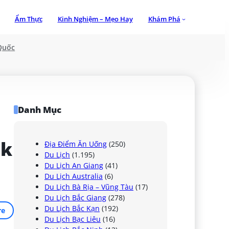
Ẩm Thực
Kinh Nghiệm – Mẹo Hay
Khám Phá
Quốc
Danh Mục
k 
Địa Điểm Ăn Uống
(250)
Du Lịch
(1.195)
Du Lịch An Giang
(41)
Du Lịch Australia
(6)
Du Lịch Bà Rịa – Vũng Tàu
(17)
Du Lịch Bắc Giang
(278)
Du Lịch Bắc Kạn
(192)
re
Du Lịch Bạc Liêu
(16)