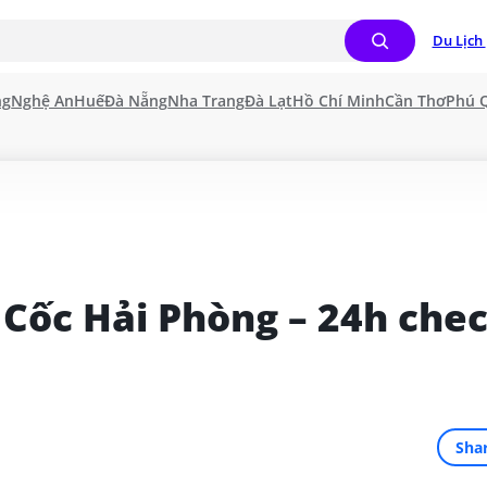
Du Lịch 
ng
Nghệ An
Huế
Đà Nẵng
Nha Trang
Đà Lạt
Hồ Chí Minh
Cần Thơ
Phú 
 Cốc Hải Phòng – 24h chec
Sha