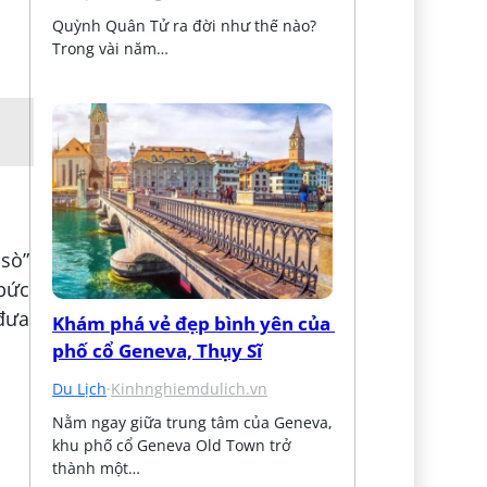
Quỳnh Quân Tử ra đời như thế nào? 
Trong vài năm…
 sò”
 bức
 đưa
Khám phá vẻ đẹp bình yên của 
phố cổ Geneva, Thụy Sĩ
Du Lịch
·
Kinhnghiemdulich.vn
Nằm ngay giữa trung tâm của Geneva, 
khu phố cổ Geneva Old Town trở 
thành một…