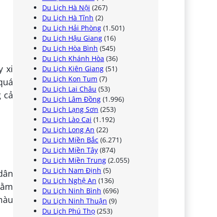
Du Lịch Hà Nội
(267)
Du Lịch Hà Tĩnh
(2)
Du Lịch Hải Phòng
(1.501)
Du Lịch Hậu Giang
(16)
Du Lịch Hòa Bình
(545)
Du Lịch Khánh Hòa
(36)
y xi
Du Lịch Kiên Giang
(51)
Du Lịch Kon Tum
(7)
 quá
Du Lịch Lai Châu
(53)
g cả
Du Lịch Lâm Đồng
(1.996)
Du Lịch Lạng Sơn
(253)
Du Lịch Lào Cai
(1.192)
Du Lịch Long An
(22)
Du Lịch Miền Bắc
(6.271)
Du Lịch Miền Tây
(874)
Du Lịch Miền Trung
(2.055)
Du Lịch Nam Định
(5)
 dân
Du Lịch Nghệ An
(136)
nằm
Du Lịch Ninh Bình
(696)
 màu
Du Lịch Ninh Thuận
(9)
Du Lịch Phú Thọ
(253)