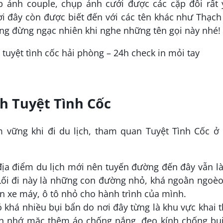
p ảnh couple, chụp ảnh cưới được các cặp đôi rất 
nơi đây còn được biết đến với các tên khác như Thạch
ũng đừng ngạc nhiên khi nghe những tên gọi này nhé!
ịch Tuyệt Tình Cốc
 vững khi đi du lịch, tham quan Tuyệt Tình Cốc ở 
địa điểm du lịch mới nên tuyến đường đến đây vẫn là
ối đi này là những con đường nhỏ, khá ngoằn ngoèo.
n xe máy, ô tô nhỏ cho hành trình của mình.
 khá nhiều bụi bẩn do nơi đây từng là khu vực khai 
ạn nhớ mặc thêm áo chống nắng, đeo kính chống bụi