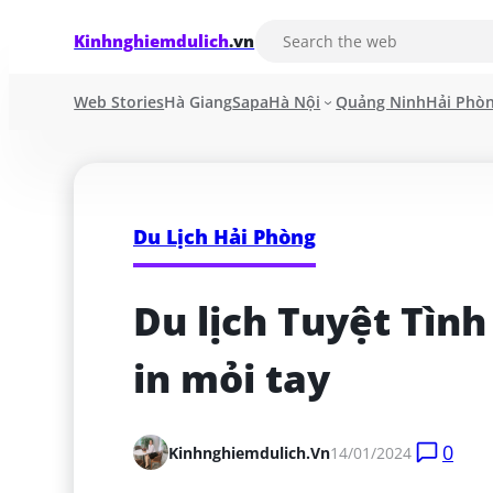
Kinhnghiemdulich
.vn
Web Stories
Hà Giang
Sapa
Hà Nội
Quảng Ninh
Hải Phò
Du Lịch Hải Phòng
Du lịch Tuyệt Tình
in mỏi tay
0
Kinhnghiemdulich.vn
14/01/2024