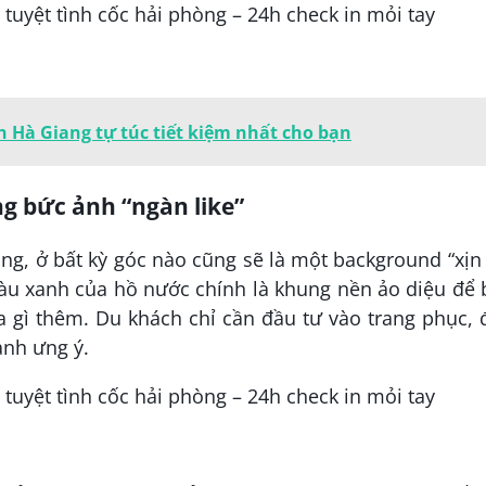
h Hà Giang tự túc tiết kiệm nhất cho bạn
g bức ảnh “ngàn like”
òng, ở bất kỳ góc nào cũng sẽ là một background “xịn
àu xanh của hồ nước chính là khung nền ảo diệu để
 gì thêm. Du khách chỉ cần đầu tư vào trang phục,
ảnh ưng ý.