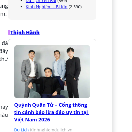
Du Lịch Yên Bái
(559)
mang
Kinh Nghiệm – Bí Kíp
(2.390)
ăm.
Thịnh Hành
 đá
 đây
 thư
Quỳnh Quân Tử – Cổng thông 
thay
tin cảnh báo lừa đảo uy tín tại 
 màu
Việt Nam 2026
Du Lịch
·
Kinhnghiemdulich.vn