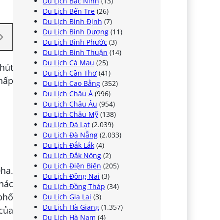
Du Lịch Bắc Ninh
(13)
Du Lịch Bến Tre
(26)
Du Lịch Bình Định
(7)
Du Lịch Bình Dương
(11)
Du Lịch Bình Phước
(3)
Du Lịch Bình Thuận
(14)
Du Lịch Cà Mau
(25)
 hút
Du Lịch Cần Thơ
(41)
 hấp
Du Lịch Cao Bằng
(352)
Du Lịch Châu Á
(996)
Du Lịch Châu Âu
(954)
Du Lịch Châu Mỹ
(138)
Du Lịch Đà Lạt
(2.039)
Du Lịch Đà Nẵng
(2.033)
Du Lịch Đắk Lắk
(4)
Du Lịch Đắk Nông
(2)
Du Lịch Điện Biên
(205)
0ha.
Du Lịch Đồng Nai
(3)
thác
Du Lịch Đồng Tháp
(34)
 phố
Du Lịch Gia Lai
(3)
Du Lịch Hà Giang
(1.357)
 của
Du Lịch Hà Nam
(4)