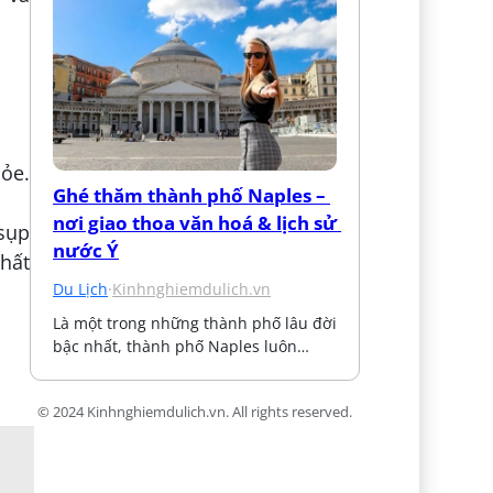
hỏe.
Ghé thăm thành phố Naples – 
nơi giao thoa văn hoá & lịch sử 
sụp
nước Ý
thất
Du Lịch
·
Kinhnghiemdulich.vn
Là một trong những thành phố lâu đời 
bậc nhất, thành phố Naples luôn…
© 2024 Kinhnghiemdulich.vn. All rights reserved.