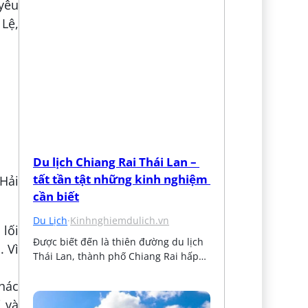
yêu
 Lệ,
Du lịch Chiang Rai Thái Lan – 
tất tần tật những kinh nghiệm 
Hải
cần biết
Du Lịch
·
Kinhnghiemdulich.vn
 lối
Được biết đến là thiên đường du lịch 
 Vì
Thái Lan, thành phố Chiang Rai hấp…
thác
 và