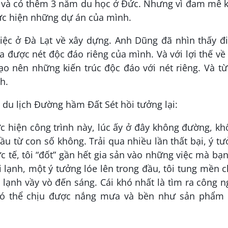
i và có thêm 3 năm du học ở Đức. Nhưng vì đam mê 
hực hiện những dự án của mình.
iệc ở Đà Lạt về xây dựng. Anh Dũng đã nhìn thấy đ
ra được nét độc đáo riêng của mình. Và với lợi thế về
o nên những kiến trúc độc đáo với nét riêng. Và t
h.
 du lịch Đường hầm Đất Sét hồi tưởng lại:
c hiện công trình này, lúc ấy ở đây không đường, k
ầu từ con số không. Trải qua nhiều lần thất bại, ý t
c tế, tôi “đốt” gần hết gia sản vào những việc mà bạ
i lạnh, một ý tưởng lóe lên trong đầu, tôi tung mền 
 lạnh vầy vò đến sáng. Cái khó nhất là tìm ra công 
 có thể chịu được nắng mưa và bền như sản phẩm 