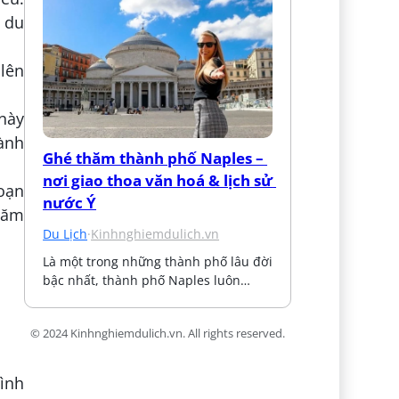
 du
 lên
này
hành
Ghé thăm thành phố Naples – 
nơi giao thoa văn hoá & lịch sử 
đoạn
nước Ý
năm
Du Lịch
·
Kinhnghiemdulich.vn
Là một trong những thành phố lâu đời 
bậc nhất, thành phố Naples luôn…
© 2024 Kinhnghiemdulich.vn. All rights reserved.
rình