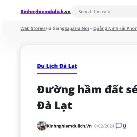
Kinhnghiemdulich
.vn
Web Stories
Hà Giang
Sapa
Hà Nội
Quảng Ninh
Hải Phò
Du Lịch Đà Lạt
Đường hầm đất sét
Đà Lạt
0
Kinhnghiemdulich.vn
10/02/2024