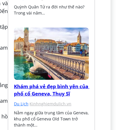
 và
Quỳnh Quân Tử ra đời như thế nào? 
Đến
Trong vài năm…
 tập
ham
nắng
Khám phá vẻ đẹp bình yên của 
phố cổ Geneva, Thụy Sĩ
ham
Du Lịch
·
Kinhnghiemdulich.vn
Nằm ngay giữa trung tâm của Geneva, 
 hồ
khu phố cổ Geneva Old Town trở 
thành một…