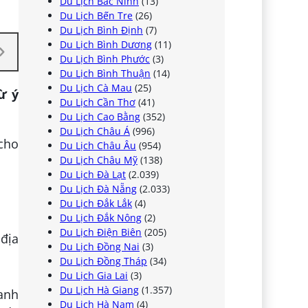
Du Lịch Bắc Ninh
(13)
Du Lịch Bến Tre
(26)
Du Lịch Bình Định
(7)
Du Lịch Bình Dương
(11)
Du Lịch Bình Phước
(3)
Du Lịch Bình Thuận
(14)
Du Lịch Cà Mau
(25)
ừ ý
Du Lịch Cần Thơ
(41)
Du Lịch Cao Bằng
(352)
Du Lịch Châu Á
(996)
 cho
Du Lịch Châu Âu
(954)
Du Lịch Châu Mỹ
(138)
Du Lịch Đà Lạt
(2.039)
Du Lịch Đà Nẵng
(2.033)
Du Lịch Đắk Lắk
(4)
Du Lịch Đắk Nông
(2)
Du Lịch Điện Biên
(205)
 địa
Du Lịch Đồng Nai
(3)
Du Lịch Đồng Tháp
(34)
Du Lịch Gia Lai
(3)
Du Lịch Hà Giang
(1.357)
anh
Du Lịch Hà Nam
(4)