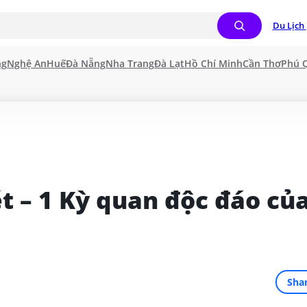
Du Lịch 
ng
Nghệ An
Huế
Đà Nẵng
Nha Trang
Đà Lạt
Hồ Chí Minh
Cần Thơ
Phú 
 – 1 Kỳ quan độc đáo của
Sha