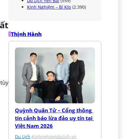
Du Lịch Yên Bái
(559)
Kinh Nghiệm – Bí Kíp
(2.390)
ất
Thịnh Hành
tùy
Quỳnh Quân Tử – Cổng thông 
tin cảnh báo lừa đảo uy tín tại 
Việt Nam 2026
Du Lịch
·
Kinhnghiemdulich.vn