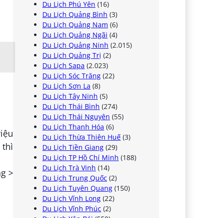
Du Lịch Phú Yên
(16)
Du Lịch Quảng Bình
(3)
Du Lịch Quảng Nam
(6)
Du Lịch Quảng Ngãi
(4)
Du Lịch Quảng Ninh
(2.015)
Du Lịch Quảng Trị
(2)
Du Lịch Sapa
(2.023)
Du Lịch Sóc Trăng
(22)
Du Lịch Sơn La
(8)
Du Lịch Tây Ninh
(5)
Du Lịch Thái Bình
(274)
Du Lịch Thái Nguyên
(55)
Du Lịch Thanh Hóa
(6)
riệu
Du Lịch Thừa Thiên Huế
(3)
 thì
Du Lịch Tiền Giang
(29)
Du Lịch TP Hồ Chí Minh
(188)
Du Lịch Trà Vinh
(14)
ng >
Du Lịch Trung Quốc
(2)
Du Lịch Tuyên Quang
(150)
Du Lịch Vĩnh Long
(22)
Du Lịch Vĩnh Phúc
(2)