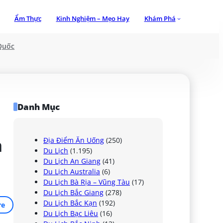
Ẩm Thực
Kinh Nghiệm – Mẹo Hay
Khám Phá
Quốc
Danh Mục
 
Địa Điểm Ăn Uống
(250)
Du Lịch
(1.195)
Du Lịch An Giang
(41)
Du Lịch Australia
(6)
Du Lịch Bà Rịa – Vũng Tàu
(17)
Du Lịch Bắc Giang
(278)
Du Lịch Bắc Kạn
(192)
re
Du Lịch Bạc Liêu
(16)