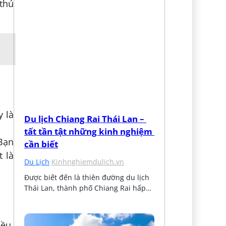
 thú
y là
Du lịch Chiang Rai Thái Lan – 
tất tần tật những kinh nghiệm 
 Bạn
cần biết
t là
Du Lịch
·
Kinhnghiemdulich.vn
Được biết đến là thiên đường du lịch 
Thái Lan, thành phố Chiang Rai hấp…
ều.