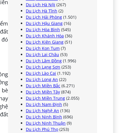
kiến
Du Lịch Hà Nội
(267)
Du Lịch Hà Tĩnh
(2)
Du Lịch Hải Phòng
(1.501)
iểm
Du Lịch Hậu Giang
(16)
Du Lịch Hòa Bình
(545)
 đất
Du Lịch Khánh Hòa
(36)
ừ đó
Du Lịch Kiên Giang
(51)
Du Lịch Kon Tum
(7)
Du Lịch Lai Châu
(53)
Du Lịch Lâm Đồng
(1.996)
Du Lịch Lạng Sơn
(253)
Du Lịch Lào Cai
(1.192)
hông
Du Lịch Long An
(22)
ưởng
Du Lịch Miền Bắc
(6.271)
n bè
Du Lịch Miền Tây
(874)
chạy
Du Lịch Miền Trung
(2.055)
Du Lịch Nam Định
(5)
nghệ
Du Lịch Nghệ An
(136)
đất
Du Lịch Ninh Bình
(696)
Du Lịch Ninh Thuận
(9)
Du Lịch Phú Thọ
(253)