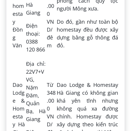
phong cách quý tộc
Hà
hom
.00
người Mông xưa.
Giang
esta
0
y
VN
Do đó, gần như toàn bộ
Điện
Đồn
D/
homestay đều được xây
thoại:
g
đê
dựng bằng gỗ thông đá
0388
Văn
m
đỏ.
120 866
Địa chỉ:
22V7+V
VG,
Dao
Từ
Dao Lodge & Homestay
Nặm
Lodg
348
Hà Giang có không gian
Đăm,
e &
.00
khá yên tĩnh nhưng
Quản
Hom
0
không quá xa đường
Bạ, Hà
esta
VN
chính. Homestay được
Giang
y Hà
D/
xây dựng theo kiến trúc