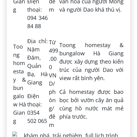
Gian
Điện
đê
văn hóa của người Mông
g
thoại:
m
và người Dao khá thú vị.
094 346
84 88
Địa chỉ:
Từ
Toong homestay &
Too
Nặm
499
bungalow Hà Giang
ng
Đăm,
.00
được xây dựng theo kiến
hom
Quản
0
trúc của người Dao với
esta
Bạ, Hà
VN
view rất bình yên.
y &
Giang
D/
bun
ph
Cả homestay được bao
galo
Điện
òn
bọc bởi vườn cây ăn quả
w Hà
thoại:
g/
cùng hồ nước mát mẻ
Gian
0354
đê
phía trước.
g
502 065
m