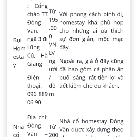
: Cổng
Từ
chào TT
Với phong cách bình dị,
195
Đồng
homestay khá phù hợp
.00
Văn,
cho những ai ưa thích
0
ngã 3 đi
sự đơn giản, mộc mạc
Bụi
VN
Lũng
đấy.
Hom
D/
Cú, Hà
esta
ng
Ngoài ra, giá ở đây cũng
Giang
y
ười
đã bao gồm cả phần ăn
Điện
/
buổi sáng, rất tiện lợi và
thoại:
đê
tiết kiệm cho du khách.
096 889
m
06 90
Địa chỉ:
Nhà cổ homestay Đồng
Đồng
Nhà
Từ
Văn được xây dựng theo
Văn –
cổ
200