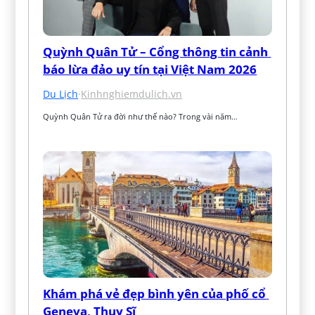
Quỳnh Quân Tử – Cổng thông tin cảnh 
báo lừa đảo uy tín tại Việt Nam 2026
Du Lịch
·
Kinhnghiemdulich.vn
Quỳnh Quân Tử ra đời như thế nào? Trong vài năm…
Khám phá vẻ đẹp bình yên của phố cổ 
Geneva, Thụy Sĩ