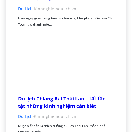
Du Lịch
·
Kinhnghiemdulich.vn
Nằm ngay giữa trung tâm của Geneva, khu phố cổ Geneva Old 
Town trở thành một…
Du lịch Chiang Rai Thái Lan – tất tần 
tật những kinh nghiệm cần biết
Du Lịch
·
Kinhnghiemdulich.vn
Được biết đến là thiên đường du lịch Thái Lan, thành phố 
Chiang Rai hấp…