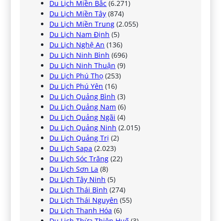
Du Lịch Miền Bắc
(6.271)
Du Lịch Miền Tây
(874)
Du Lịch Miền Trung
(2.055)
Du Lịch Nam Định
(5)
Du Lịch Nghệ An
(136)
Du Lịch Ninh Bình
(696)
Du Lịch Ninh Thuận
(9)
Du Lịch Phú Thọ
(253)
Du Lịch Phú Yên
(16)
Du Lịch Quảng Bình
(3)
Du Lịch Quảng Nam
(6)
Du Lịch Quảng Ngãi
(4)
Du Lịch Quảng Ninh
(2.015)
Du Lịch Quảng Trị
(2)
Du Lịch Sapa
(2.023)
Du Lịch Sóc Trăng
(22)
Du Lịch Sơn La
(8)
Du Lịch Tây Ninh
(5)
Du Lịch Thái Bình
(274)
Du Lịch Thái Nguyên
(55)
Du Lịch Thanh Hóa
(6)
Du Lịch Thừa Thiên Huế
(3)