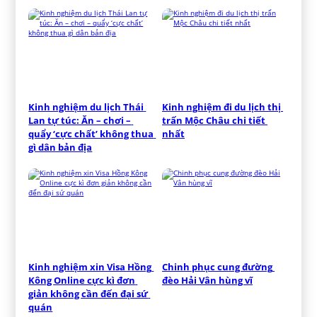
Kinh nghiệm du lịch Thái 
Kinh nghiệm đi du lịch thị 
Lan tự túc: Ăn – chơi – 
trấn Mộc Châu chi tiết 
quẩy ‘cực chất’ không thua 
nhất
gì dân bản địa
Kinh nghiệm xin Visa Hồng 
Chinh phục cung đường 
Kông Online cực kì đơn 
đèo Hải Vân hùng vĩ
giản không cần đến đại sứ 
quán