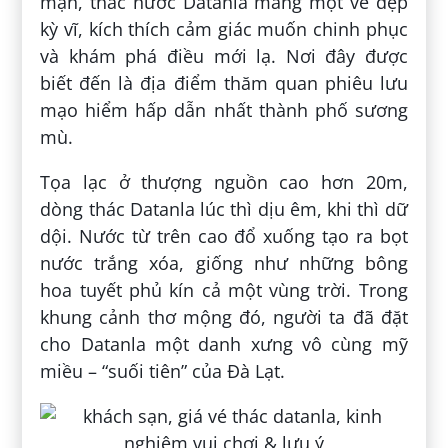
mạn, thác nước Datanla mang một vẻ đẹp
kỳ vĩ, kích thích cảm giác muốn chinh phục
và khám phá điều mới lạ. Nơi đây được
biết đến là địa điểm thăm quan phiêu lưu
mạo hiểm hấp dẫn nhất thành phố sương
mù.
Tọa lạc ở thượng nguồn cao hơn 20m,
dòng thác Datanla lúc thì dịu êm, khi thì dữ
dội. Nước từ trên cao đổ xuống tạo ra bọt
nước trắng xóa, giống như những bông
hoa tuyết phủ kín cả một vùng trời. Trong
khung cảnh thơ mộng đó, người ta đã đặt
cho Datanla một danh xưng vô cùng mỹ
miều – “suối tiên” của Đà Lạt.