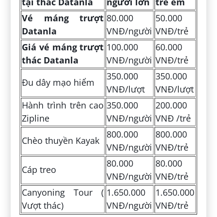
tại thác Datanla
người lớn
trẻ em
Vé máng trượt
80.000
50.000
Datanla
VNĐ/người
VNĐ/trẻ
Giá vé máng trượt
100.000
60.000
thác Datanla
VNĐ/người
VNĐ/trẻ
350.000
350.000
Đu dây mạo hiểm
VNĐ/lượt
VNĐ/lượt
Hành trình trên cao
350.000
200.000
Zipline
VNĐ/người
VNĐ /trẻ
800.000
800.000
Chèo thuyền Kayak
VNĐ/người
VNĐ/trẻ
80.000
80.000
Cáp treo
VNĐ/người
VNĐ/trẻ
Canyoning Tour (
1.650.000
1.650.000
Vượt thác)
VNĐ/người
VNĐ/trẻ