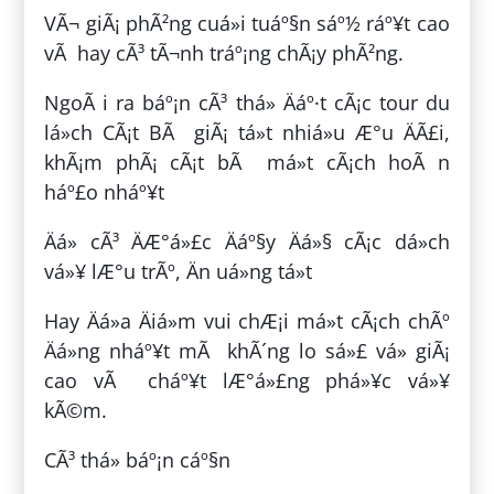
VÃ¬ giÃ¡ phÃ²ng cuá»i tuáº§n sáº½ ráº¥t cao
vÃ hay cÃ³ tÃ¬nh tráº¡ng chÃ¡y phÃ²ng.
NgoÃ i ra báº¡n cÃ³ thá» Äáº·t cÃ¡c tour du
lá»ch CÃ¡t BÃ giÃ¡ tá»t nhiá»u Æ°u ÄÃ£i,
khÃ¡m phÃ¡ cÃ¡t bÃ má»t cÃ¡ch hoÃ n
háº£o nháº¥t
Äá» cÃ³ ÄÆ°á»£c Äáº§y Äá»§ cÃ¡c dá»ch
vá»¥ lÆ°u trÃº, Än uá»ng tá»t
Hay Äá»a Äiá»m vui chÆ¡i má»t cÃ¡ch chÃº
Äá»ng nháº¥t mÃ khÃ´ng lo sá»£ vá» giÃ¡
cao vÃ cháº¥t lÆ°á»£ng phá»¥c vá»¥
kÃ©m.
CÃ³ thá» báº¡n cáº§n