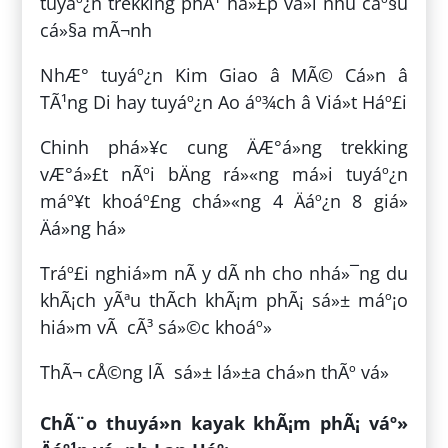
tuyáº¿n trekking phÃ¹ há»£p vá»i nhu cáº§u
cá»§a mÃ¬nh
NhÆ° tuyáº¿n Kim Giao â MÃ© Cá»n â
TÃ¹ng Di hay tuyáº¿n Ao áº¾ch â Viá»t Háº£i
Chinh phá»¥c cung ÄÆ°á»ng trekking
vÆ°á»£t nÃºi bÄng rá»«ng má»i tuyáº¿n
máº¥t khoáº£ng chá»«ng 4 Äáº¿n 8 giá»
Äá»ng há»
Tráº£i nghiá»m nÃ y dÃ nh cho nhá»¯ng du
khÃ¡ch yÃªu thÃ­ch khÃ¡m phÃ¡ sá»± máº¡o
hiá»m vÃ cÃ³ sá»©c khoáº»
ThÃ¬ cÅ©ng lÃ sá»± lá»±a chá»n thÃº vá»
ChÃ¨o thuyá»n kayak khÃ¡m phÃ¡ váº»