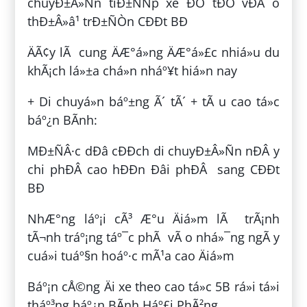
chuyÐ±Â»Ñn tiÐ±ÑÑp xe ÐÒ tÐÒ vÐÂ o
thÐ±Â»â¹ trÐ±ÑÒn CÐÐt BÐ
ÄÃ¢y lÃ cung ÄÆ°á»ng ÄÆ°á»£c nhiá»u du
khÃ¡ch lá»±a chá»n nháº¥t hiá»n nay
+ Di chuyá»n báº±ng Ã´ tÃ´ + tÃ u cao tá»c
báº¿n BÃ­nh:
MÐ±ÑÂ·c dÐâ cÐÐch di chuyÐ±Â»Ñn nÐÂ y
chi phÐÂ­ cao hÐÐn Ðâi phÐÂ sang CÐÐt
BÐ
NhÆ°ng láº¡i cÃ³ Æ°u Äiá»m lÃ trÃ¡nh
tÃ¬nh tráº¡ng táº¯c phÃ vÃ o nhá»¯ng ngÃ y
cuá»i tuáº§n hoáº·c mÃ¹a cao Äiá»m
Báº¡n cÅ©ng Äi xe theo cao tá»c 5B rá»i tá»i
tháº³ng báº¿n BÃ­nh Háº£i PhÃ²ng