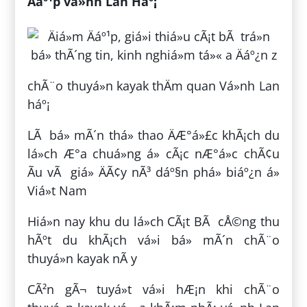
Äáº¹p vá»nh Lan Háº¡
chÃ¨o thuyá»n kayak thÄm quan Vá»nh Lan
háº¡
LÃ bá» mÃ´n thá» thao ÄÆ°á»£c khÃ¡ch du
lá»ch Æ°a chuá»ng á» cÃ¡c nÆ°á»c chÃ¢u
Ãu vÃ giá» ÄÃ¢y nÃ³ dáº§n phá» biáº¿n á»
Viá»t Nam
Hiá»n nay khu du lá»ch CÃ¡t BÃ cÅ©ng thu
hÃºt du khÃ¡ch vá»i bá» mÃ´n chÃ¨o
thuyá»n kayak nÃ y
CÃ²n gÃ¬ tuyá»t vá»i hÆ¡n khi chÃ¨o