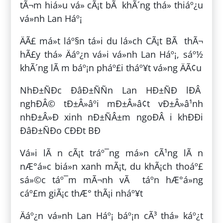
tÃ¬m hiá»u vá» cÃ¡t bÃ khÃ´ng thá» thiáº¿u
vá»nh Lan Háº¡
ÄÃ£ má»t láº§n tá»i du lá»ch CÃ¡t BÃ thÃ¬
hÃ£y thá»­ Äáº¿n vá»i vá»nh Lan Háº¡, sáº½
khÃ´ng lÃ m báº¡n pháº£i tháº¥t vá»ng ÄÃ¢u
NhÐ±ÑÐc ÐâÐ±ÑÑn Lan HÐ±ÑÐ lÐÂ
nghÐÂ© tÐ±Â»âºi mÐ±Â»â¢t vÐ±Â»â¹nh
nhÐ±Â»Ð xinh nÐ±ÑÂ±m ngoÐÂ i khÐÐi
ÐâÐ±ÑÐo CÐÐt BÐ
Vá»i lÃ n cÃ¡t tráº¯ng má»n cÃ¹ng lÃ n
nÆ°á»c biá»n xanh mÃ¡t, du khÃ¡ch thoáº£
sá»©c táº¯m mÃ¬nh vÃ táº­n hÆ°á»ng
cáº£m giÃ¡c thÆ° thÃ¡i nháº¥t
Äáº¿n vá»nh Lan Háº¡ báº¡n cÃ³ thá» káº¿t