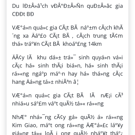
Du lÐ±Â»â¹ch vÐÂ°Ð±Â»Ñn quÐ±Â»âc gia
CÐÐt BÐ
VÆ°á»n quá»c gia CÃ¡t BÃ náº±m cÃ¡ch khÃ
´ng xa Äáº£o CÃ¡t BÃ , cÃ¡ch trung tÃ¢m
thá» tráº¥n CÃ¡t BÃ khoáº£ng 14km
ÄÃ¢y lÃ khu dá»± trá»¯ sinh quyá»n vá»i
cÃ¡c há» sinh thÃ¡i biá»n, há» sinh thÃ¡i
rá»«ng ngáº­p máº·n hay há» thá»ng cÃ¡c
hang Äá»ng tá»± nhiÃªn â¦
VÆ°á»n quá»c gia CÃ¡t BÃ lÃ nÆ¡i cÃ³
nhiá»u sáº£m váº­t quÃ½ tá»« rá»«ng
NhÆ° nhá»¯ng cÃ¢y gá» quÃ½ á» rá»«ng
Kim Giao, máº­t ong rá»«ng ÄÆ°á»£c láº¥y
giá»ng tá»« loÃ i ong quÃ½ nháº¥t tháº¿