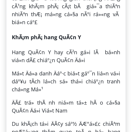
cÃ¹ng khÃ¡m phÃ¡ cÃ¡t bÃ giá»¯a thiÃªn
nhiÃªn thÆ¡ má»ng cá»§a nÃºi rá»«ng vÃ
biá»n cáº£
KhÃ¡m phÃ¡ hang QuÃ¢n Y
Hang QuÃ¢n Y hay cÃ²n gá»i lÃ bá»nh
viá»n dÃ£ chiáº¿n QuÃ¢n Äá»i
Má»t Äá»a danh Äáº·c biá»t gáº¯n liá»n vá»i
dáº¥u tÃ­ch lá»ch sá»­ thá»i chiáº¿n tranh
chá»ng Má»¹
ÄÃ£ trá» thÃ nh niá»m tá»± hÃ o cá»§a
QuÃ¢n Äá»i Viá»t Nam
Du khÃ¡ch tá»i ÄÃ¢y sáº½ ÄÆ°á»£c chiÃªm
ngÆ°á»¡ng thÄm quan toÃ n bá» hang