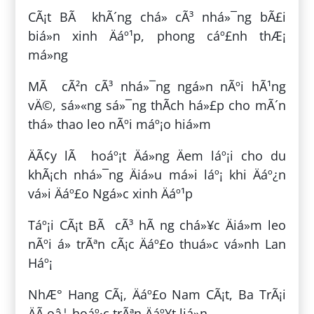
CÃ¡t BÃ khÃ´ng chá» cÃ³ nhá»¯ng bÃ£i
biá»n xinh Äáº¹p, phong cáº£nh thÆ¡
má»ng
MÃ cÃ²n cÃ³ nhá»¯ng ngá»n nÃºi hÃ¹ng
vÄ©, sá»«ng sá»¯ng thÃ­ch há»£p cho mÃ´n
thá» thao leo nÃºi máº¡o hiá»m
ÄÃ¢y lÃ hoáº¡t Äá»ng Äem láº¡i cho du
khÃ¡ch nhá»¯ng Äiá»u má»i láº¡ khi Äáº¿n
vá»i Äáº£o Ngá»c xinh Äáº¹p
Táº¡i CÃ¡t BÃ cÃ³ hÃ ng chá»¥c Äiá»m leo
nÃºi á» trÃªn cÃ¡c Äáº£o thuá»c vá»nh Lan
Háº¡
NhÆ° Hang CÃ¡, Äáº£o Nam CÃ¡t, Ba TrÃ¡i
ÄÃ oâ¦ hoáº·c trÃªn Äáº¥t liá»n