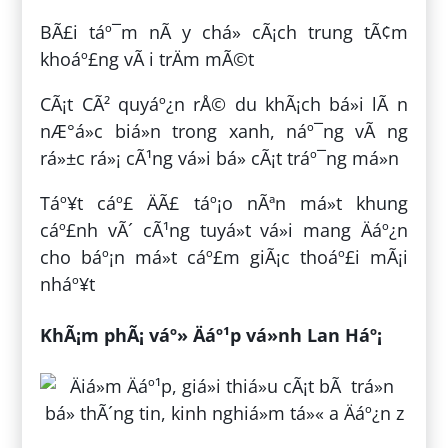
BÃ£i táº¯m nÃ y chá» cÃ¡ch trung tÃ¢m
khoáº£ng vÃ i trÄm mÃ©t
CÃ¡t CÃ² quyáº¿n rÅ© du khÃ¡ch bá»i lÃ n
nÆ°á»c biá»n trong xanh, náº¯ng vÃ ng
rá»±c rá»¡ cÃ¹ng vá»i bá» cÃ¡t tráº¯ng má»n
Táº¥t cáº£ ÄÃ£ táº¡o nÃªn má»t khung
cáº£nh vÃ´ cÃ¹ng tuyá»t vá»i mang Äáº¿n
cho báº¡n má»t cáº£m giÃ¡c thoáº£i mÃ¡i
nháº¥t
KhÃ¡m phÃ¡ váº» Äáº¹p vá»nh Lan Háº¡