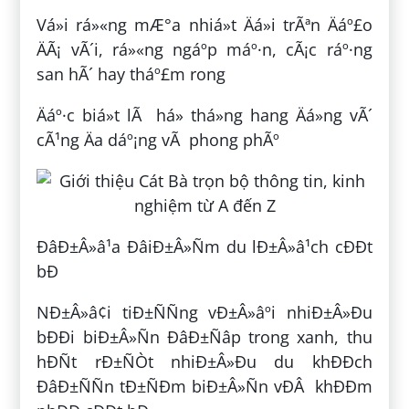
Vá»i rá»«ng mÆ°a nhiá»t Äá»i trÃªn Äáº£o
ÄÃ¡ vÃ´i, rá»«ng ngáº­p máº·n, cÃ¡c ráº·ng
san hÃ´ hay tháº£m rong
Äáº·c biá»t lÃ há» thá»ng hang Äá»ng vÃ´
cÃ¹ng Äa dáº¡ng vÃ phong phÃº
ÐâÐ±Â»â¹a ÐâiÐ±Â»Ñm du lÐ±Â»â¹ch cÐÐt
bÐ
NÐ±Â»â¢i tiÐ±ÑÑng vÐ±Â»âºi nhiÐ±Â»Ðu
bÐÐi biÐ±Â»Ñn ÐâÐ±Ñâp trong xanh, thu
hÐÑt rÐ±ÑÒt nhiÐ±Â»Ðu du khÐÐch
ÐâÐ±ÑÑn tÐ±ÑÐm biÐ±Â»Ñn vÐÂ khÐÐm