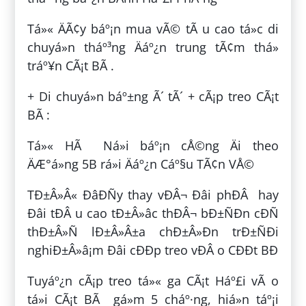
Tá»« ÄÃ¢y báº¡n mua vÃ© tÃ u cao tá»c di
chuyá»n tháº³ng Äáº¿n trung tÃ¢m thá»
tráº¥n CÃ¡t BÃ .
+ Di chuyá»n báº±ng Ã´ tÃ´ + cÃ¡p treo CÃ¡t
BÃ :
Tá»« HÃ Ná»i báº¡n cÅ©ng Äi theo
ÄÆ°á»ng 5B rá»i Äáº¿n Cáº§u TÃ¢n VÅ©
TÐ±Â»Â« ÐâÐÑy thay vÐÂ¬ Ðâi phÐÂ hay
Ðâi tÐÂ u cao tÐ±Â»âc thÐÂ¬ bÐ±ÑÐn cÐÑ
thÐ±Â»Ñ lÐ±Â»Â±a chÐ±Â»Ðn trÐ±ÑÐi
nghiÐ±Â»â¡m Ðâi cÐÐp treo vÐÂ o CÐÐt BÐ
Tuyáº¿n cÃ¡p treo tá»« ga CÃ¡t Háº£i vÃ o
tá»i CÃ¡t BÃ gá»m 5 cháº·ng, hiá»n táº¡i