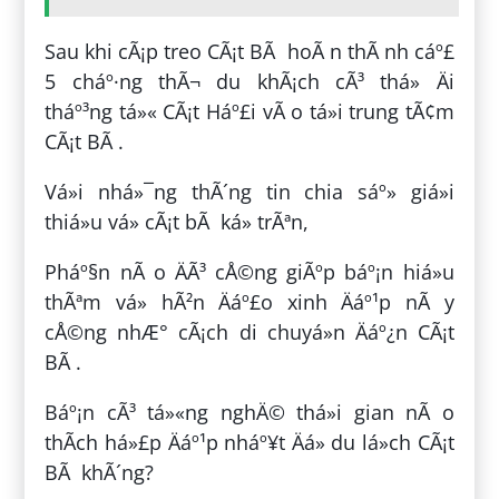
Sau khi cÃ¡p treo CÃ¡t BÃ hoÃ n thÃ nh cáº£
5 cháº·ng thÃ¬ du khÃ¡ch cÃ³ thá» Äi
tháº³ng tá»« CÃ¡t Háº£i vÃ o tá»i trung tÃ¢m
CÃ¡t BÃ .
Vá»i nhá»¯ng thÃ´ng tin chia sáº» giá»i
thiá»u vá» cÃ¡t bÃ ká» trÃªn,
Pháº§n nÃ o ÄÃ³ cÅ©ng giÃºp báº¡n hiá»u
thÃªm vá» hÃ²n Äáº£o xinh Äáº¹p nÃ y
cÅ©ng nhÆ° cÃ¡ch di chuyá»n Äáº¿n CÃ¡t
BÃ .
Báº¡n cÃ³ tá»«ng nghÄ© thá»i gian nÃ o
thÃ­ch há»£p Äáº¹p nháº¥t Äá» du lá»ch CÃ¡t
BÃ khÃ´ng?