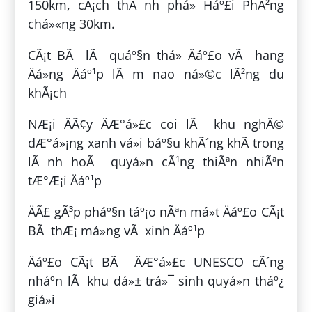
150km, cÃ¡ch thÃ nh phá» Háº£i PhÃ²ng
chá»«ng 30km.
CÃ¡t BÃ lÃ quáº§n thá» Äáº£o vÃ hang
Äá»ng Äáº¹p lÃ m nao ná»©c lÃ²ng du
khÃ¡ch
NÆ¡i ÄÃ¢y ÄÆ°á»£c coi lÃ khu nghÄ©
dÆ°á»¡ng xanh vá»i báº§u khÃ´ng khÃ­ trong
lÃ nh hoÃ quyá»n cÃ¹ng thiÃªn nhiÃªn
tÆ°Æ¡i Äáº¹p
ÄÃ£ gÃ³p pháº§n táº¡o nÃªn má»t Äáº£o CÃ¡t
BÃ thÆ¡ má»ng vÃ xinh Äáº¹p
Äáº£o CÃ¡t BÃ ÄÆ°á»£c UNESCO cÃ´ng
nháº­n lÃ khu dá»± trá»¯ sinh quyá»n tháº¿
giá»i