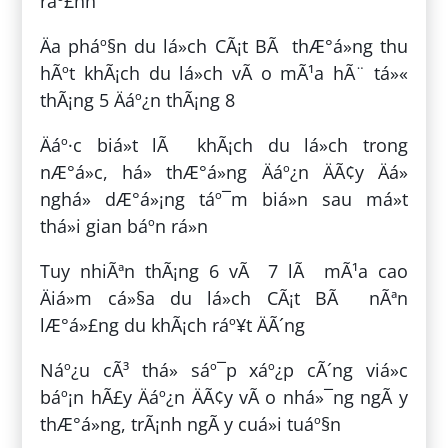
ráº£nh
Äa pháº§n du lá»ch CÃ¡t BÃ thÆ°á»ng thu
hÃºt khÃ¡ch du lá»ch vÃ o mÃ¹a hÃ¨ tá»«
thÃ¡ng 5 Äáº¿n thÃ¡ng 8
Äáº·c biá»t lÃ khÃ¡ch du lá»ch trong
nÆ°á»c, há» thÆ°á»ng Äáº¿n ÄÃ¢y Äá»
nghá» dÆ°á»¡ng táº¯m biá»n sau má»t
thá»i gian báº­n rá»n
Tuy nhiÃªn thÃ¡ng 6 vÃ 7 lÃ mÃ¹a cao
Äiá»m cá»§a du lá»ch CÃ¡t BÃ nÃªn
lÆ°á»£ng du khÃ¡ch ráº¥t ÄÃ´ng
Náº¿u cÃ³ thá» sáº¯p xáº¿p cÃ´ng viá»c
báº¡n hÃ£y Äáº¿n ÄÃ¢y vÃ o nhá»¯ng ngÃ y
thÆ°á»ng, trÃ¡nh ngÃ y cuá»i tuáº§n