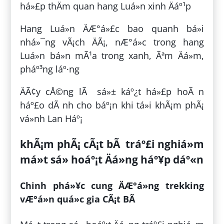
há»£p thÄm quan hang Luá»n xinh Äáº¹p
Hang Luá»n ÄÆ°á»£c bao quanh bá»i
nhá»¯ng vÃ¡ch ÄÃ¡, nÆ°á»c trong hang
Luá»n bá»n mÃ¹a trong xanh, Ãªm Äá»m,
pháº³ng láº·ng
ÄÃ¢y cÅ©ng lÃ sá»± káº¿t há»£p hoÃ n
háº£o dÃ nh cho báº¡n khi tá»i khÃ¡m phÃ¡
vá»nh Lan Háº¡
khÃ¡m phÃ¡ cÃ¡t bÃ tráº£i nghiá»m
má»t sá» hoáº¡t Äá»ng háº¥p dáº«n
Chinh phá»¥c cung ÄÆ°á»ng trekking
vÆ°á»n quá»c gia CÃ¡t BÃ