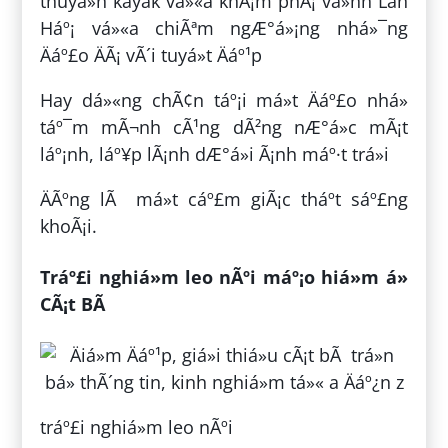
thuyá»n kayak vá»«a khÃ¡m phÃ¡ vá»nh Lan
Háº¡ vá»«a chiÃªm ngÆ°á»¡ng nhá»¯ng
Äáº£o ÄÃ¡ vÃ´i tuyá»t Äáº¹p
Hay dá»«ng chÃ¢n táº¡i má»t Äáº£o nhá»
táº¯m mÃ¬nh cÃ¹ng dÃ²ng nÆ°á»c mÃ¡t
láº¡nh, láº¥p lÃ¡nh dÆ°á»i Ã¡nh máº·t trá»i
ÄÃºng lÃ má»t cáº£m giÃ¡c tháº­t sáº£ng
khoÃ¡i.
Tráº£i nghiá»m leo nÃºi máº¡o hiá»m á»
CÃ¡t BÃ
tráº£i nghiá»m leo nÃºi