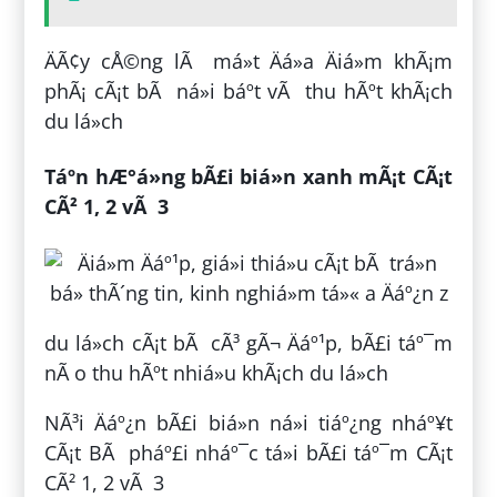
ÄÃ¢y cÅ©ng lÃ má»t Äá»a Äiá»m khÃ¡m
phÃ¡ cÃ¡t bÃ ná»i báº­t vÃ thu hÃºt khÃ¡ch
du lá»ch
Táº­n hÆ°á»ng bÃ£i biá»n xanh mÃ¡t CÃ¡t
CÃ² 1, 2 vÃ 3
du lá»ch cÃ¡t bÃ cÃ³ gÃ¬ Äáº¹p, bÃ£i táº¯m
nÃ o thu hÃºt nhiá»u khÃ¡ch du lá»ch
NÃ³i Äáº¿n bÃ£i biá»n ná»i tiáº¿ng nháº¥t
CÃ¡t BÃ pháº£i nháº¯c tá»i bÃ£i táº¯m CÃ¡t
CÃ² 1, 2 vÃ 3