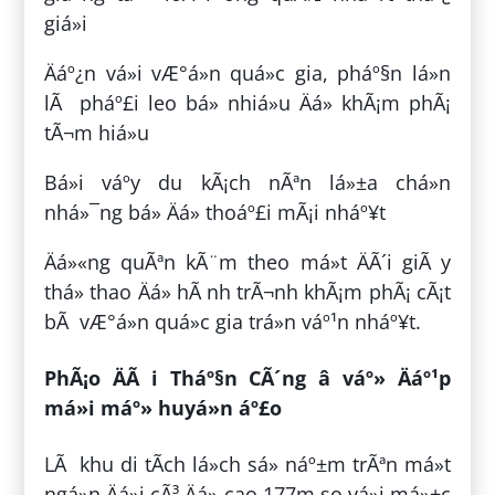
giá»i
Äáº¿n vá»i vÆ°á»n quá»c gia, pháº§n lá»n
lÃ pháº£i leo bá» nhiá»u Äá» khÃ¡m phÃ¡
tÃ¬m hiá»u
Bá»i váº­y du kÃ¡ch nÃªn lá»±a chá»n
nhá»¯ng bá» Äá» thoáº£i mÃ¡i nháº¥t
Äá»«ng quÃªn kÃ¨m theo má»t ÄÃ´i giÃ y
thá» thao Äá» hÃ nh trÃ¬nh khÃ¡m phÃ¡ cÃ¡t
bÃ vÆ°á»n quá»c gia trá»n váº¹n nháº¥t.
PhÃ¡o ÄÃ i Tháº§n CÃ´ng â váº» Äáº¹p
má»i máº» huyá»n áº£o
LÃ khu di tÃ­ch lá»ch sá»­ náº±m trÃªn má»t
ngá»n Äá»i cÃ³ Äá» cao 177m so vá»i má»±c