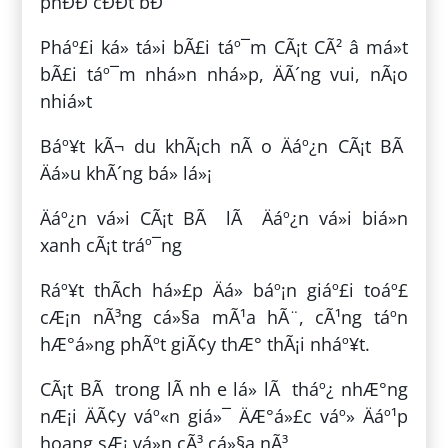
phÐÐ cÐÐt bÐ
Pháº£i ká» tá»i bÃ£i táº¯m CÃ¡t CÃ² â má»t
bÃ£i táº¯m nhá»n nhá»p, ÄÃ´ng vui, nÃ¡o
nhiá»t
Báº¥t kÃ¬ du khÃ¡ch nÃ o Äáº¿n CÃ¡t BÃ
Äá»u khÃ´ng bá» lá»¡
Äáº¿n vá»i CÃ¡t BÃ lÃ Äáº¿n vá»i biá»n
xanh cÃ¡t tráº¯ng
Ráº¥t thÃ­ch há»£p Äá» báº¡n giáº£i toáº£
cÆ¡n nÃ³ng cá»§a mÃ¹a hÃ¨, cÃ¹ng táº­n
hÆ°á»ng phÃºt giÃ¢y thÆ° thÃ¡i nháº¥t.
CÃ¡t BÃ trong lÃ nh e lá» lÃ tháº¿ nhÆ°ng
nÆ¡i ÄÃ¢y váº«n giá»¯ ÄÆ°á»£c váº» Äáº¹p
hoang sÆ¡ vá»n cÃ³ cá»§a nÃ³