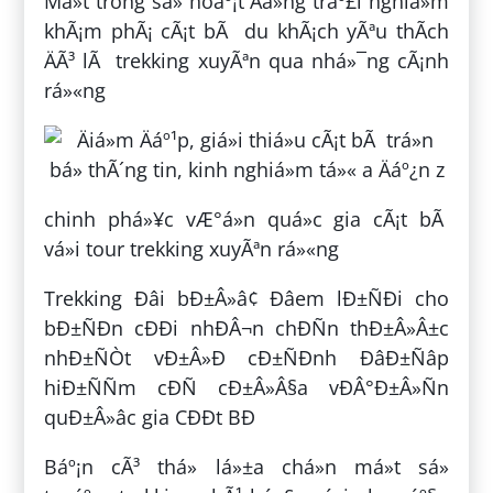
Má»t trong sá» hoáº¡t Äá»ng tráº£i nghiá»m
khÃ¡m phÃ¡ cÃ¡t bÃ du khÃ¡ch yÃªu thÃ­ch
ÄÃ³ lÃ trekking xuyÃªn qua nhá»¯ng cÃ¡nh
rá»«ng
chinh phá»¥c vÆ°á»n quá»c gia cÃ¡t bÃ
vá»i tour trekking xuyÃªn rá»«ng
Trekking Ðâi bÐ±Â»â¢ Ðâem lÐ±ÑÐi cho
bÐ±ÑÐn cÐÐi nhÐÂ¬n chÐÑn thÐ±Â»Â±c
nhÐ±ÑÒt vÐ±Â»Ð cÐ±ÑÐnh ÐâÐ±Ñâp
hiÐ±ÑÑm cÐÑ cÐ±Â»Â§a vÐÂ°Ð±Â»Ñn
quÐ±Â»âc gia CÐÐt BÐ
Báº¡n cÃ³ thá» lá»±a chá»n má»t sá»