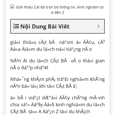
Nội Dung Bài Viết
giá»i thiá»u cÃ¡t bÃ náº±m á» ÄÃ¢u, cÃ³
Äá»a Äiá»m du lá»ch ná»i tiáº¿ng nÃ o
NÃªn Äi du lá»ch CÃ¡t BÃ vÃ o thá»i gian
nÃ o Äáº¹p nháº¥t
Nhá»¯ng khÃ¡m phÃ¡ tráº£i nghiá»m khÃ´ng
nÃªn bá» lá»¡ khi tá»i CÃ¡t BÃ â¦
á» bÃ i viáº¿t dÆ°á»i ÄÃ¢y chÃºng mÃ¬nh
chia sáº» Äáº§y Äá»§ kinh nghiá»m du lá»ch
CÃ¡t BÃ tá»« A Äáº¿n Z tá»i du khÃ¡ch