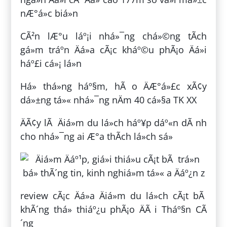
nÆ°á»c biá»n
CÃ²n lÆ°u láº¡i nhá»¯ng chá»©ng tÃ­ch
gá»m tráº­n Äá»a cÃ¡c kháº©u phÃ¡o Äá»i
háº£i cá»¡ lá»n
Há» thá»ng háº§m, hÃ o ÄÆ°á»£c xÃ¢y
dá»±ng tá»« nhá»¯ng nÄm 40 cá»§a TK XX
ÄÃ¢y lÃ Äiá»m du lá»ch háº¥p dáº«n dÃ nh
cho nhá»¯ng ai Æ°a thÃ­ch lá»ch sá»­
review cÃ¡c Äá»a Äiá»m du lá»ch cÃ¡t bÃ
khÃ´ng thá» thiáº¿u phÃ¡o ÄÃ i Tháº§n CÃ
´ng