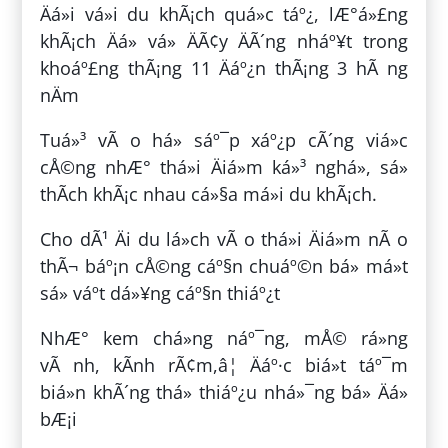
Äá»i vá»i du khÃ¡ch quá»c táº¿, lÆ°á»£ng
khÃ¡ch Äá» vá» ÄÃ¢y ÄÃ´ng nháº¥t trong
khoáº£ng thÃ¡ng 11 Äáº¿n thÃ¡ng 3 hÃ ng
nÄm
Tuá»³ vÃ o há» sáº¯p xáº¿p cÃ´ng viá»c
cÅ©ng nhÆ° thá»i Äiá»m ká»³ nghá», sá»
thÃ­ch khÃ¡c nhau cá»§a má»i du khÃ¡ch.
Cho dÃ¹ Äi du lá»ch vÃ o thá»i Äiá»m nÃ o
thÃ¬ báº¡n cÅ©ng cáº§n chuáº©n bá» má»t
sá» váº­t dá»¥ng cáº§n thiáº¿t
NhÆ° kem chá»ng náº¯ng, mÅ© rá»ng
vÃ nh, kÃ­nh rÃ¢m,â¦ Äáº·c biá»t táº¯m
biá»n khÃ´ng thá» thiáº¿u nhá»¯ng bá» Äá»
bÆ¡i