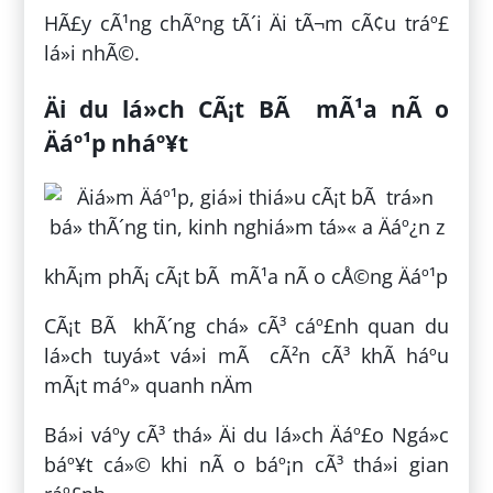
HÃ£y cÃ¹ng chÃºng tÃ´i Äi tÃ¬m cÃ¢u tráº£
lá»i nhÃ©.
Äi du lá»ch CÃ¡t BÃ mÃ¹a nÃ o
Äáº¹p nháº¥t
khÃ¡m phÃ¡ cÃ¡t bÃ mÃ¹a nÃ o cÅ©ng Äáº¹p
CÃ¡t BÃ khÃ´ng chá» cÃ³ cáº£nh quan du
lá»ch tuyá»t vá»i mÃ cÃ²n cÃ³ khÃ­ háº­u
mÃ¡t máº» quanh nÄm
Bá»i váº­y cÃ³ thá» Äi du lá»ch Äáº£o Ngá»c
báº¥t cá»© khi nÃ o báº¡n cÃ³ thá»i gian