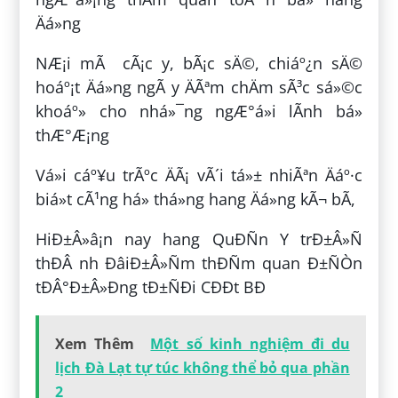
Äá»ng
NÆ¡i mÃ cÃ¡c y, bÃ¡c sÄ©, chiáº¿n sÄ©
hoáº¡t Äá»ng ngÃ y ÄÃªm chÄm sÃ³c sá»©c
khoáº» cho nhá»¯ng ngÆ°á»i lÃ­nh bá»
thÆ°Æ¡ng
Vá»i cáº¥u trÃºc ÄÃ¡ vÃ´i tá»± nhiÃªn Äáº·c
biá»t cÃ¹ng há» thá»ng hang Äá»ng kÃ¬ bÃ­,
HiÐ±Â»â¡n nay hang QuÐÑn Y trÐ±Â»Ñ
thÐÂ nh ÐâiÐ±Â»Ñm thÐÑm quan Ð±ÑÒn
tÐÂ°Ð±Â»Ðng tÐ±ÑÐi CÐÐt BÐ
Xem Thêm
Một số kinh nghiệm đi du
lịch Đà Lạt tự túc không thể bỏ qua phần
2