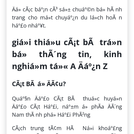
Äá» cÃ¡c báº¡n cÃ³ sá»± chuáº©n bá» hÃ nh
trang cho má»t chuyáº¿n du lá»ch hoÃ n
háº£o nháº¥t.
giá»i thiá»u cÃ¡t bÃ trá»n
bá» thÃ´ng tin, kinh
nghiá»m tá»« A Äáº¿n Z
CÃ¡t BÃ á» ÄÃ¢u?
Quáº§n Äáº£o CÃ¡t BÃ thuá»c huyá»n
Äáº£o CÃ¡t Háº£i, náº±m á» phÃ­a ÄÃ´ng
Nam thÃ nh phá» Háº£i PhÃ²ng
CÃ¡ch trung tÃ¢m HÃ Ná»i khoáº£ng