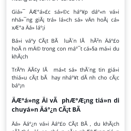
Giá»¯ ÄÆ°á»£c sá»©c háº¥p dáº«n vá»i
nhá»¯ng giÃ¡ trá» lá»ch sá»­ vÄn hoÃ¡ cá»
xÆ°a Äá» láº¡i
Bá»i váº­y CÃ¡t BÃ luÃ´n lÃ hÃ²n Äáº£o
hoÃ n mÄ© trong con máº¯t cá»§a má»i du
khÃ¡ch
TrÃªn ÄÃ¢y lÃ má»t sá» thÃ´ng tin giá»i
thiá»u cÃ¡t bÃ hay nháº¥t dÃ nh cho cÃ¡c
báº¡n
ÄÆ°á»ng Äi vÃ phÆ°Æ¡ng tiá»n di
chuyá»n Äáº¿n CÃ¡t BÃ
Äá» Äáº¿n vá»i Äáº£o CÃ¡t BÃ , du khÃ¡ch