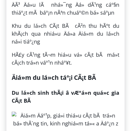
ÄÃ³ Äá»u lÃ nhá»¯ng Äá» dÃ¹ng cáº§n
thiáº¿t mÃ báº¡n nÃªn chuáº©n bá» sáºµn
Khu du lá»ch CÃ¡t BÃ cÃ²n thu hÃºt du
khÃ¡ch qua nhiá»u Äá»a Äiá»m du lá»ch
ná»i tiáº¿ng
HÃ£y cÃ¹ng tÃ¬m hiá»u vá» cÃ¡t bÃ má»t
cÃ¡ch trá»n váº¹n nháº¥t.
Äiá»m du lá»ch táº¡i CÃ¡t BÃ
Du lá»ch sinh thÃ¡i â vÆ°á»n quá»c gia
CÃ¡t BÃ