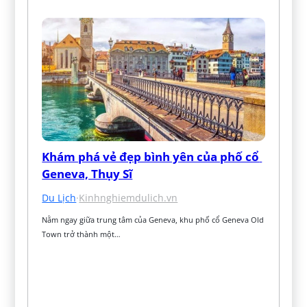
Khám phá vẻ đẹp bình yên của phố cổ 
Geneva, Thụy Sĩ
Du Lịch
·
Kinhnghiemdulich.vn
Nằm ngay giữa trung tâm của Geneva, khu phố cổ Geneva Old 
Town trở thành một…