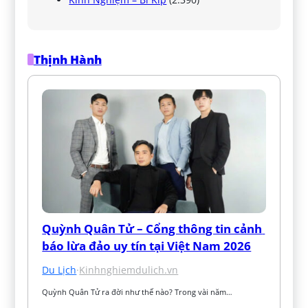
Thịnh Hành
Quỳnh Quân Tử – Cổng thông tin cảnh 
báo lừa đảo uy tín tại Việt Nam 2026
Du Lịch
·
Kinhnghiemdulich.vn
Quỳnh Quân Tử ra đời như thế nào? Trong vài năm…