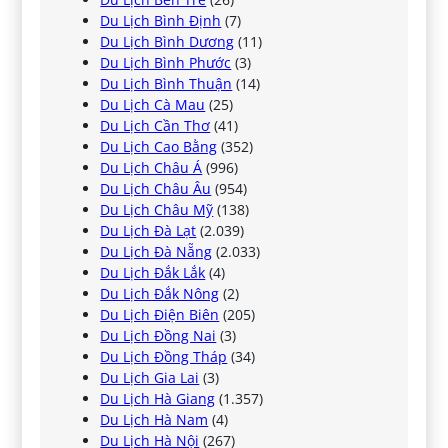
Du Lịch Bình Định
(7)
Du Lịch Bình Dương
(11)
Du Lịch Bình Phước
(3)
Du Lịch Bình Thuận
(14)
Du Lịch Cà Mau
(25)
Du Lịch Cần Thơ
(41)
Du Lịch Cao Bằng
(352)
Du Lịch Châu Á
(996)
Du Lịch Châu Âu
(954)
Du Lịch Châu Mỹ
(138)
Du Lịch Đà Lạt
(2.039)
Du Lịch Đà Nẵng
(2.033)
Du Lịch Đắk Lắk
(4)
Du Lịch Đắk Nông
(2)
Du Lịch Điện Biên
(205)
Du Lịch Đồng Nai
(3)
Du Lịch Đồng Tháp
(34)
Du Lịch Gia Lai
(3)
Du Lịch Hà Giang
(1.357)
Du Lịch Hà Nam
(4)
Du Lịch Hà Nội
(267)