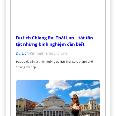
Du lịch Chiang Rai Thái Lan – tất tần 
tật những kinh nghiệm cần biết
Du Lịch
·
Kinhnghiemdulich.vn
Được biết đến là thiên đường du lịch Thái Lan, thành phố 
Chiang Rai hấp…