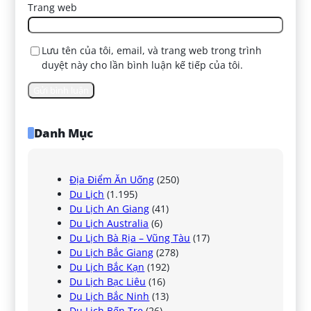
Trang web
Lưu tên của tôi, email, và trang web trong trình
duyệt này cho lần bình luận kế tiếp của tôi.
Danh Mục
Địa Điểm Ăn Uống
(250)
Du Lịch
(1.195)
Du Lịch An Giang
(41)
Du Lịch Australia
(6)
Du Lịch Bà Rịa – Vũng Tàu
(17)
Du Lịch Bắc Giang
(278)
Du Lịch Bắc Kạn
(192)
Du Lịch Bạc Liêu
(16)
Du Lịch Bắc Ninh
(13)
Du Lịch Bến Tre
(26)