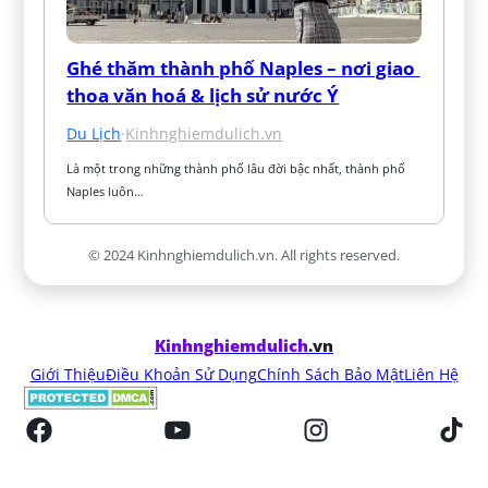
Ghé thăm thành phố Naples – nơi giao 
thoa văn hoá & lịch sử nước Ý
Du Lịch
·
Kinhnghiemdulich.vn
Là một trong những thành phố lâu đời bậc nhất, thành phố 
Naples luôn…
© 2024 Kinhnghiemdulich.vn. All rights reserved.
Kinhnghiemdulich
.vn
Giới Thiệu
Điều Khoản Sử Dụng
Chính Sách Bảo Mật
Liên Hệ