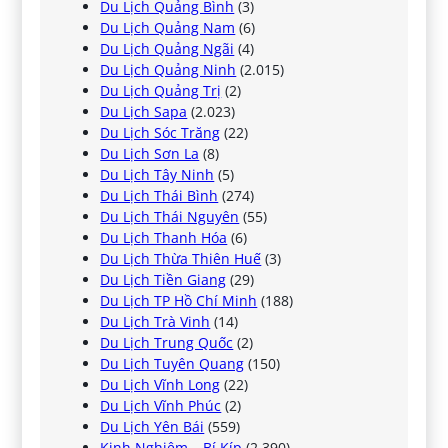
Du Lịch Quảng Bình
(3)
Du Lịch Quảng Nam
(6)
Du Lịch Quảng Ngãi
(4)
Du Lịch Quảng Ninh
(2.015)
Du Lịch Quảng Trị
(2)
Du Lịch Sapa
(2.023)
Du Lịch Sóc Trăng
(22)
Du Lịch Sơn La
(8)
Du Lịch Tây Ninh
(5)
Du Lịch Thái Bình
(274)
Du Lịch Thái Nguyên
(55)
Du Lịch Thanh Hóa
(6)
Du Lịch Thừa Thiên Huế
(3)
Du Lịch Tiền Giang
(29)
Du Lịch TP Hồ Chí Minh
(188)
Du Lịch Trà Vinh
(14)
Du Lịch Trung Quốc
(2)
Du Lịch Tuyên Quang
(150)
Du Lịch Vĩnh Long
(22)
Du Lịch Vĩnh Phúc
(2)
Du Lịch Yên Bái
(559)
Kinh Nghiệm – Bí Kíp
(2.390)