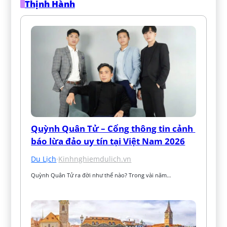
Thịnh Hành
Quỳnh Quân Tử – Cổng thông tin cảnh 
báo lừa đảo uy tín tại Việt Nam 2026
Du Lịch
·
Kinhnghiemdulich.vn
Quỳnh Quân Tử ra đời như thế nào? Trong vài năm…