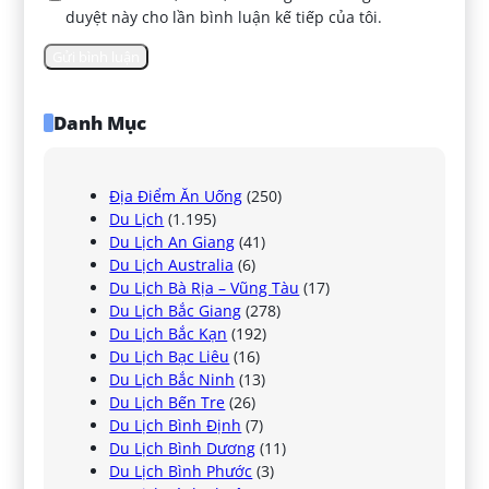
duyệt này cho lần bình luận kế tiếp của tôi.
Danh Mục
Địa Điểm Ăn Uống
(250)
Du Lịch
(1.195)
Du Lịch An Giang
(41)
Du Lịch Australia
(6)
Du Lịch Bà Rịa – Vũng Tàu
(17)
Du Lịch Bắc Giang
(278)
Du Lịch Bắc Kạn
(192)
Du Lịch Bạc Liêu
(16)
Du Lịch Bắc Ninh
(13)
Du Lịch Bến Tre
(26)
Du Lịch Bình Định
(7)
Du Lịch Bình Dương
(11)
Du Lịch Bình Phước
(3)