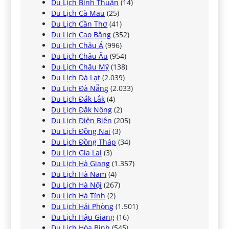
Du Lịch Bình Thuận
(14)
Du Lịch Cà Mau
(25)
Du Lịch Cần Thơ
(41)
Du Lịch Cao Bằng
(352)
Du Lịch Châu Á
(996)
Du Lịch Châu Âu
(954)
Du Lịch Châu Mỹ
(138)
Du Lịch Đà Lạt
(2.039)
Du Lịch Đà Nẵng
(2.033)
Du Lịch Đắk Lắk
(4)
Du Lịch Đắk Nông
(2)
Du Lịch Điện Biên
(205)
Du Lịch Đồng Nai
(3)
Du Lịch Đồng Tháp
(34)
Du Lịch Gia Lai
(3)
Du Lịch Hà Giang
(1.357)
Du Lịch Hà Nam
(4)
Du Lịch Hà Nội
(267)
Du Lịch Hà Tĩnh
(2)
Du Lịch Hải Phòng
(1.501)
Du Lịch Hậu Giang
(16)
Du Lịch Hòa Bình
(545)