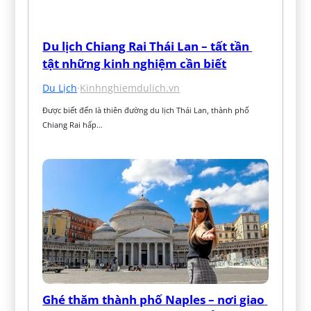
Du lịch Chiang Rai Thái Lan – tất tần 
tật những kinh nghiệm cần biết
Du Lịch
·
Kinhnghiemdulich.vn
Được biết đến là thiên đường du lịch Thái Lan, thành phố 
Chiang Rai hấp…
Ghé thăm thành phố Naples – nơi giao 