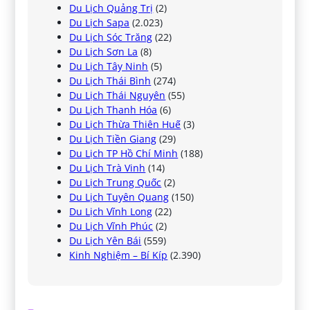
Du Lịch Quảng Trị
(2)
Du Lịch Sapa
(2.023)
Du Lịch Sóc Trăng
(22)
Du Lịch Sơn La
(8)
Du Lịch Tây Ninh
(5)
Du Lịch Thái Bình
(274)
Du Lịch Thái Nguyên
(55)
Du Lịch Thanh Hóa
(6)
Du Lịch Thừa Thiên Huế
(3)
Du Lịch Tiền Giang
(29)
Du Lịch TP Hồ Chí Minh
(188)
Du Lịch Trà Vinh
(14)
Du Lịch Trung Quốc
(2)
Du Lịch Tuyên Quang
(150)
Du Lịch Vĩnh Long
(22)
Du Lịch Vĩnh Phúc
(2)
Du Lịch Yên Bái
(559)
Kinh Nghiệm – Bí Kíp
(2.390)