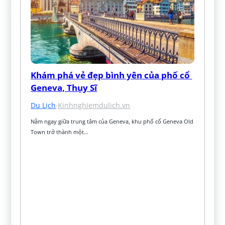
Khám phá vẻ đẹp bình yên của phố cổ 
Geneva, Thụy Sĩ
Du Lịch
·
Kinhnghiemdulich.vn
Nằm ngay giữa trung tâm của Geneva, khu phố cổ Geneva Old 
Town trở thành một…