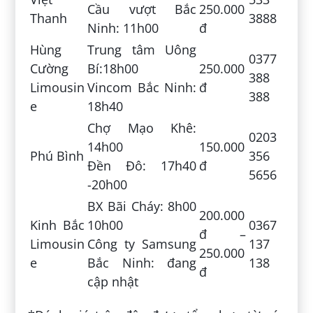
Cầu vượt Bắc
250.000
Thanh
3888
Ninh: 11h00
đ
Hùng
Trung tâm Uông
0377
Cường
Bí:18h00
250.000
388
Limousin
Vincom Bắc Ninh:
đ
388
e
18h40
Chợ Mạo Khê:
0203
14h00
150.000
Phú Bình
356
Đền Đô: 17h40
đ
5656
-20h00
BX Bãi Cháy: 8h00
200.000
Kinh Bắc
10h00
0367
đ –
Limousin
Công ty Samsung
137
250.000
e
Bắc Ninh: đang
138
đ
cập nhật