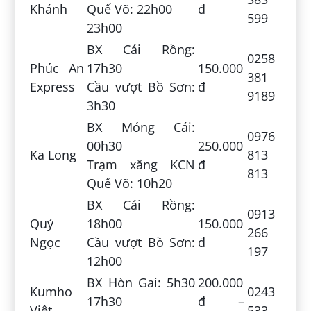
Khánh
Quế Võ: 22h00
đ
599
23h00
BX Cái Rồng:
0258
Phúc An
17h30
150.000
381
Express
Cầu vượt Bồ Sơn:
đ
9189
3h30
BX Móng Cái:
0976
00h30
250.000
Ka Long
813
Trạm xăng KCN
đ
813
Quế Võ: 10h20
BX Cái Rồng:
0913
Quý
18h00
150.000
266
Ngọc
Cầu vượt Bồ Sơn:
đ
197
12h00
BX Hòn Gai: 5h30
200.000
Kumho
0243
17h30
đ –
Việt
533