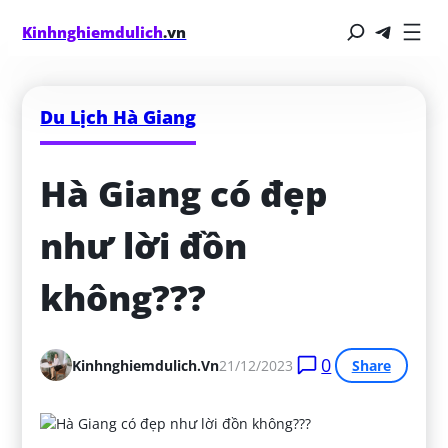
Kinhnghiemdulich
.vn
Du Lịch Hà Giang
Hà Giang có đẹp 
như lời đồn 
không???
0
Kinhnghiemdulich.vn
21/12/2023
Share