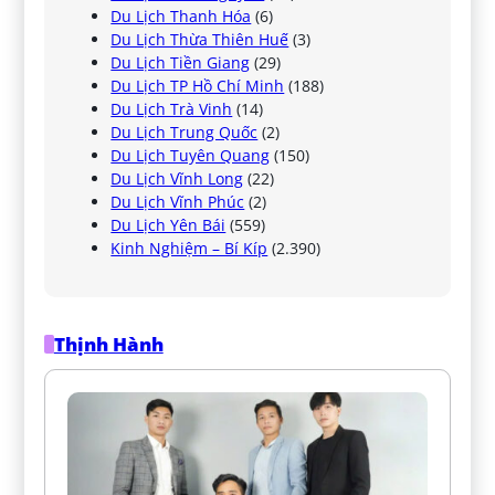
Du Lịch Thanh Hóa
(6)
Du Lịch Thừa Thiên Huế
(3)
Du Lịch Tiền Giang
(29)
Du Lịch TP Hồ Chí Minh
(188)
Du Lịch Trà Vinh
(14)
Du Lịch Trung Quốc
(2)
Du Lịch Tuyên Quang
(150)
Du Lịch Vĩnh Long
(22)
Du Lịch Vĩnh Phúc
(2)
Du Lịch Yên Bái
(559)
Kinh Nghiệm – Bí Kíp
(2.390)
Thịnh Hành