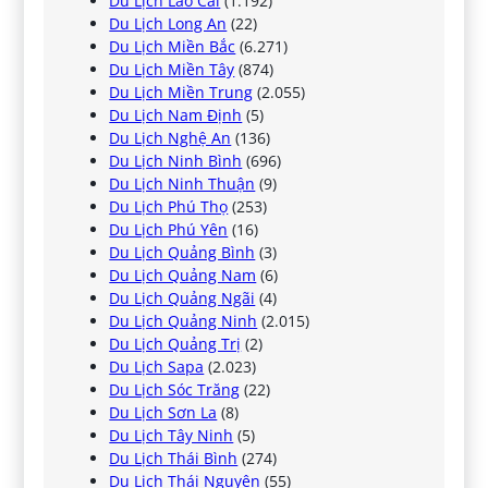
Du Lịch Lào Cai
(1.192)
Du Lịch Long An
(22)
Du Lịch Miền Bắc
(6.271)
Du Lịch Miền Tây
(874)
Du Lịch Miền Trung
(2.055)
Du Lịch Nam Định
(5)
Du Lịch Nghệ An
(136)
Du Lịch Ninh Bình
(696)
Du Lịch Ninh Thuận
(9)
Du Lịch Phú Thọ
(253)
Du Lịch Phú Yên
(16)
Du Lịch Quảng Bình
(3)
Du Lịch Quảng Nam
(6)
Du Lịch Quảng Ngãi
(4)
Du Lịch Quảng Ninh
(2.015)
Du Lịch Quảng Trị
(2)
Du Lịch Sapa
(2.023)
Du Lịch Sóc Trăng
(22)
Du Lịch Sơn La
(8)
Du Lịch Tây Ninh
(5)
Du Lịch Thái Bình
(274)
Du Lịch Thái Nguyên
(55)