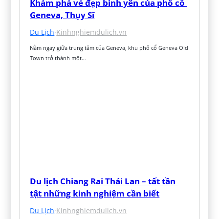
Khám phá vẻ đẹp bình yên của phố cổ 
Geneva, Thụy Sĩ
Du Lịch
·
Kinhnghiemdulich.vn
Nằm ngay giữa trung tâm của Geneva, khu phố cổ Geneva Old 
Town trở thành một…
Du lịch Chiang Rai Thái Lan – tất tần 
tật những kinh nghiệm cần biết
Du Lịch
·
Kinhnghiemdulich.vn