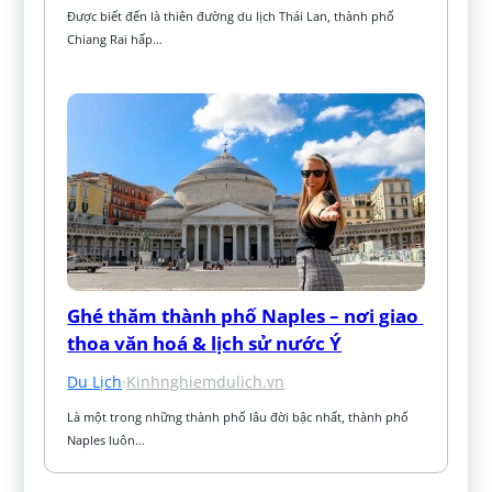
Được biết đến là thiên đường du lịch Thái Lan, thành phố 
Chiang Rai hấp…
Ghé thăm thành phố Naples – nơi giao 
thoa văn hoá & lịch sử nước Ý
Du Lịch
·
Kinhnghiemdulich.vn
Là một trong những thành phố lâu đời bậc nhất, thành phố 
Naples luôn…