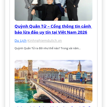
Quỳnh Quân Tử – Cổng thông tin cảnh 
báo lừa đảo uy tín tại Việt Nam 2026
Du Lịch
·
Kinhnghiemdulich.vn
Quỳnh Quân Tử ra đời như thế nào? Trong vài năm…