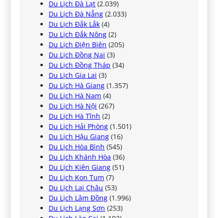
Du Lịch Đà Lạt
(2.039)
Du Lịch Đà Nẵng
(2.033)
Du Lịch Đắk Lắk
(4)
Du Lịch Đắk Nông
(2)
Du Lịch Điện Biên
(205)
Du Lịch Đồng Nai
(3)
Du Lịch Đồng Tháp
(34)
Du Lịch Gia Lai
(3)
Du Lịch Hà Giang
(1.357)
Du Lịch Hà Nam
(4)
Du Lịch Hà Nội
(267)
Du Lịch Hà Tĩnh
(2)
Du Lịch Hải Phòng
(1.501)
Du Lịch Hậu Giang
(16)
Du Lịch Hòa Bình
(545)
Du Lịch Khánh Hòa
(36)
Du Lịch Kiên Giang
(51)
Du Lịch Kon Tum
(7)
Du Lịch Lai Châu
(53)
Du Lịch Lâm Đồng
(1.996)
Du Lịch Lạng Sơn
(253)