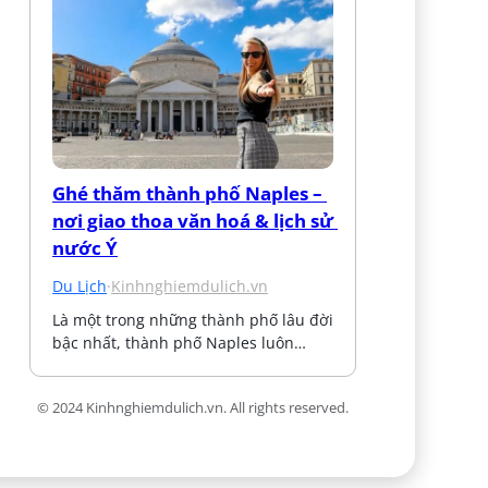
Ghé thăm thành phố Naples – 
nơi giao thoa văn hoá & lịch sử 
nước Ý
Du Lịch
·
Kinhnghiemdulich.vn
Là một trong những thành phố lâu đời 
bậc nhất, thành phố Naples luôn…
© 2024 Kinhnghiemdulich.vn. All rights reserved.