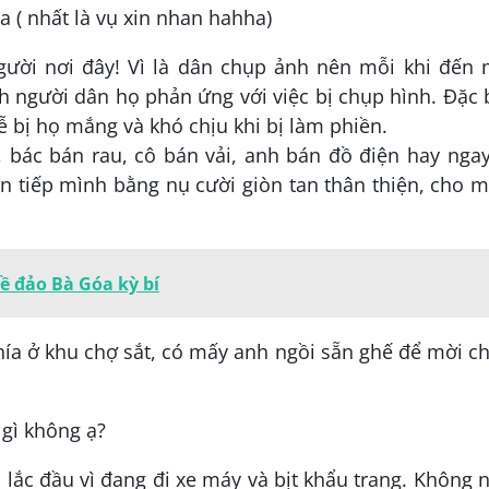
 ( nhất là vụ xin nhan hahha)
người nơi đây! Vì là dân chụp ảnh nên mỗi khi đến 
 người dân họ phản ứng với việc bị chụp hình. Đặc 
dễ bị họ mắng và khó chịu khi bị làm phiền.
 bác bán rau, cô bán vải, anh bán đồ điện hay nga
đón tiếp mình bằng nụ cười giòn tan thân thiện, cho 
về đảo Bà Góa kỳ bí
a ở khu chợ sắt, có mấy anh ngồi sẵn ghế để mời ch
 gì không ạ?
lắc đầu vì đang đi xe máy và bịt khẩu trang. Không 