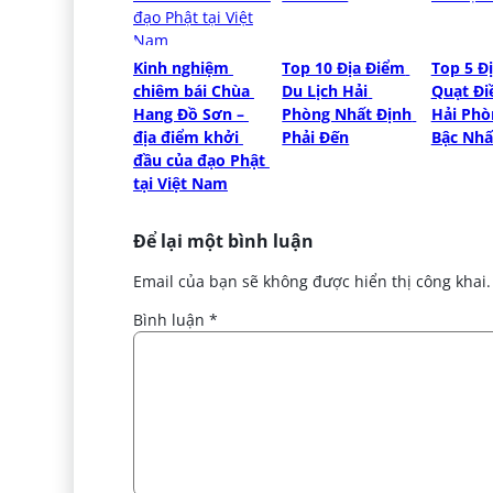
Kinh nghiệm 
Top 10 Địa Điểm 
Top 5 Đị
chiêm bái Chùa 
Du Lịch Hải 
Quạt Đi
Hang Đồ Sơn – 
Phòng Nhất Định 
Hải Phòn
địa điểm khởi 
Phải Đến
Bậc Nhấ
đầu của đạo Phật 
tại Việt Nam
Để lại một bình luận
Email của bạn sẽ không được hiển thị công khai.
Bình luận
*