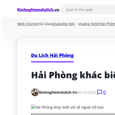
Kinhnghiemdulich
.vn
Web Stories
Hà Giang
Sapa
Hà Nội
Quảng Ninh
Hải Phò
Du Lịch Hải Phòng
Hải Phòng khác bi
0
Kinhnghiemdulich.vn
26/10/2024