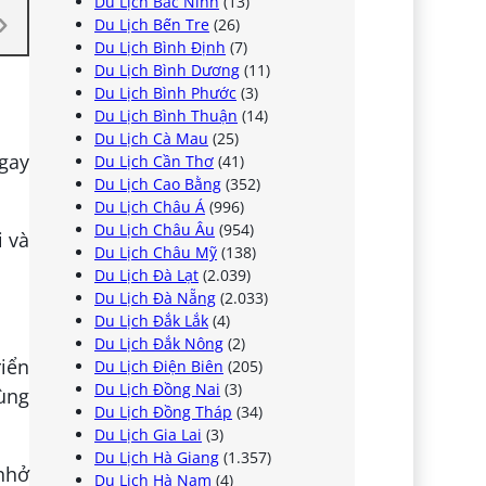
Du Lịch Bắc Ninh
(13)
Du Lịch Bến Tre
(26)
Du Lịch Bình Định
(7)
Du Lịch Bình Dương
(11)
Du Lịch Bình Phước
(3)
Du Lịch Bình Thuận
(14)
Du Lịch Cà Mau
(25)
gay
Du Lịch Cần Thơ
(41)
Du Lịch Cao Bằng
(352)
Du Lịch Châu Á
(996)
Du Lịch Châu Âu
(954)
i và
Du Lịch Châu Mỹ
(138)
Du Lịch Đà Lạt
(2.039)
Du Lịch Đà Nẵng
(2.033)
Du Lịch Đắk Lắk
(4)
Du Lịch Đắk Nông
(2)
riển
Du Lịch Điện Biên
(205)
Du Lịch Đồng Nai
(3)
ùng
Du Lịch Đồng Tháp
(34)
Du Lịch Gia Lai
(3)
Du Lịch Hà Giang
(1.357)
nhở
Du Lịch Hà Nam
(4)