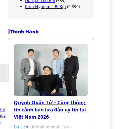
Du Lịch Yên Bái
(559)
Kinh Nghiệm – Bí Kíp
(2.390)
Thịnh Hành
Quỳnh Quân Tử – Cổng thông 
tin cảnh báo lừa đảo uy tín tại 
Việt Nam 2026
Du Lịch
·
Kinhnghiemdulich.vn