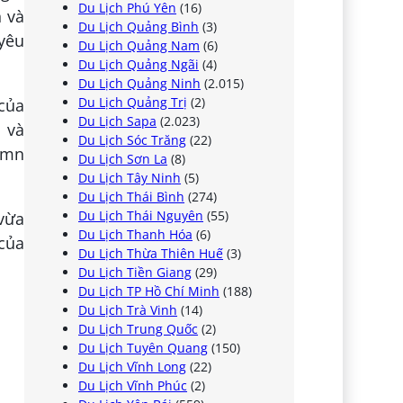
Du Lịch Phú Yên
(16)
n và
Du Lịch Quảng Bình
(3)
 yêu
Du Lịch Quảng Nam
(6)
Du Lịch Quảng Ngãi
(4)
Du Lịch Quảng Ninh
(2.015)
Du Lịch Quảng Trị
(2)
của
Du Lịch Sapa
(2.023)
, và
Du Lịch Sóc Trăng
(22)
o mn
Du Lịch Sơn La
(8)
Du Lịch Tây Ninh
(5)
Du Lịch Thái Bình
(274)
Du Lịch Thái Nguyên
(55)
 vừa
Du Lịch Thanh Hóa
(6)
của
Du Lịch Thừa Thiên Huế
(3)
Du Lịch Tiền Giang
(29)
Du Lịch TP Hồ Chí Minh
(188)
Du Lịch Trà Vinh
(14)
Du Lịch Trung Quốc
(2)
Du Lịch Tuyên Quang
(150)
Du Lịch Vĩnh Long
(22)
Du Lịch Vĩnh Phúc
(2)