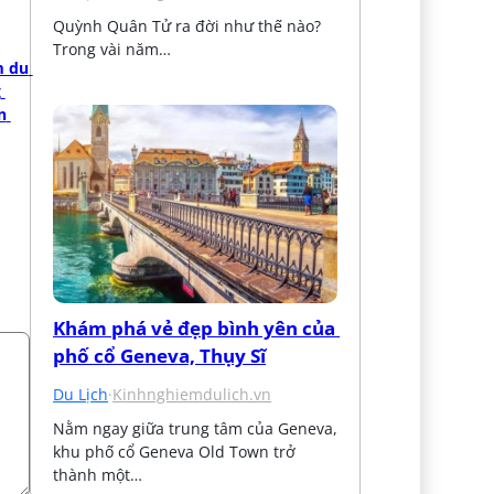
Quỳnh Quân Tử ra đời như thế nào? 
Trong vài năm…
 du 
 
 
Khám phá vẻ đẹp bình yên của 
phố cổ Geneva, Thụy Sĩ
Du Lịch
·
Kinhnghiemdulich.vn
Nằm ngay giữa trung tâm của Geneva, 
khu phố cổ Geneva Old Town trở 
thành một…