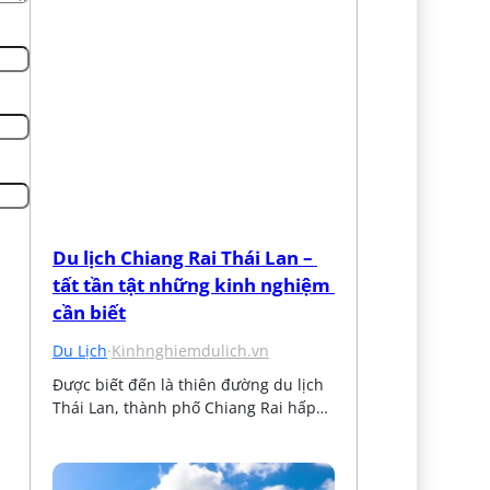
Du lịch Chiang Rai Thái Lan – 
tất tần tật những kinh nghiệm 
cần biết
Du Lịch
·
Kinhnghiemdulich.vn
Được biết đến là thiên đường du lịch 
Thái Lan, thành phố Chiang Rai hấp…