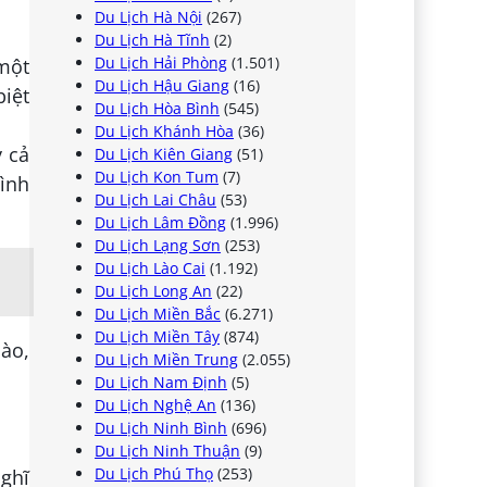
Du Lịch Hà Nội
(267)
Du Lịch Hà Tĩnh
(2)
Du Lịch Hải Phòng
(1.501)
một
Du Lịch Hậu Giang
(16)
biệt
Du Lịch Hòa Bình
(545)
Du Lịch Khánh Hòa
(36)
y cả
Du Lịch Kiên Giang
(51)
Du Lịch Kon Tum
(7)
mình
Du Lịch Lai Châu
(53)
Du Lịch Lâm Đồng
(1.996)
Du Lịch Lạng Sơn
(253)
Du Lịch Lào Cai
(1.192)
Du Lịch Long An
(22)
Du Lịch Miền Bắc
(6.271)
Du Lịch Miền Tây
(874)
ào,
Du Lịch Miền Trung
(2.055)
Du Lịch Nam Định
(5)
Du Lịch Nghệ An
(136)
Du Lịch Ninh Bình
(696)
Du Lịch Ninh Thuận
(9)
Du Lịch Phú Thọ
(253)
nghĩ