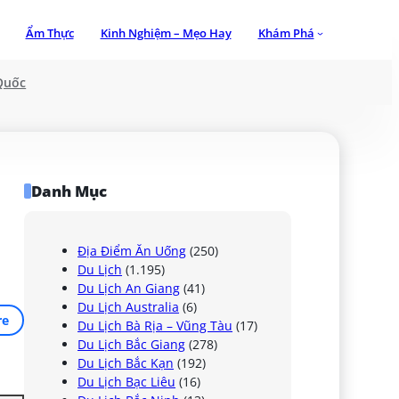
Ẩm Thực
Kinh Nghiệm – Mẹo Hay
Khám Phá
Quốc
Danh Mục
Địa Điểm Ăn Uống
(250)
Du Lịch
(1.195)
Du Lịch An Giang
(41)
Du Lịch Australia
(6)
re
Du Lịch Bà Rịa – Vũng Tàu
(17)
Du Lịch Bắc Giang
(278)
Du Lịch Bắc Kạn
(192)
Du Lịch Bạc Liêu
(16)