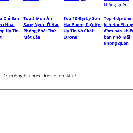
a Chỉ Bán 
Top 5 Món Ăn 
Top 10 Đại Lý Sơn 
Top 4 địa điểm
ều Hòa 
Sáng Ngon Ở Hải 
Hải Phòng Cực Kỳ 
lịch Hải Phòng
g Uy Tín 
Phòng Phải Thử 
Uy Tín Và Chất 
đảm bảo khiến
t
Một Lần
Lượng
bạn nhớ mãi 
không quên
Các trường bắt buộc được đánh dấu
*