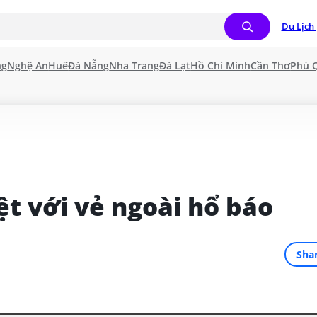
Du Lịch 
ng
Nghệ An
Huế
Đà Nẵng
Nha Trang
Đà Lạt
Hồ Chí Minh
Cần Thơ
Phú 
ệt với vẻ ngoài hổ báo
Sha