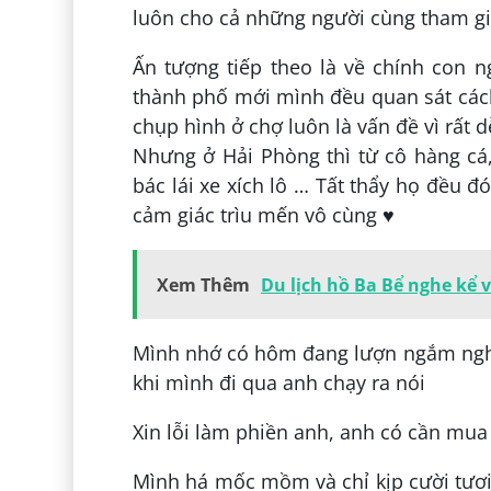
luôn cho cả những người cùng tham gia
Ấn tượng tiếp theo là về chính con 
thành phố mới mình đều quan sát cách
chụp hình ở chợ luôn là vấn đề vì rất 
Nhưng ở Hải Phòng thì từ cô hàng cá,
bác lái xe xích lô … Tất thẩy họ đều 
cảm giác trìu mến vô cùng ♥️
Xem Thêm
Du lịch hồ Ba Bể nghe kể 
Mình nhớ có hôm đang lượn ngắm nghí
khi mình đi qua anh chạy ra nói
Xin lỗi làm phiền anh, anh có cần mua
Mình há mốc mồm và chỉ kịp cười tươi 