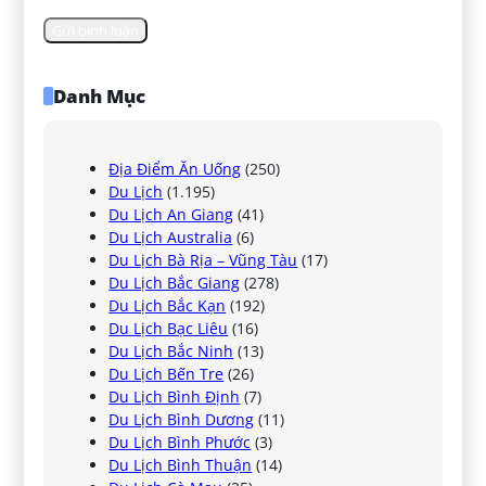
Danh Mục
Địa Điểm Ăn Uống
(250)
Du Lịch
(1.195)
Du Lịch An Giang
(41)
Du Lịch Australia
(6)
Du Lịch Bà Rịa – Vũng Tàu
(17)
Du Lịch Bắc Giang
(278)
Du Lịch Bắc Kạn
(192)
Du Lịch Bạc Liêu
(16)
Du Lịch Bắc Ninh
(13)
Du Lịch Bến Tre
(26)
Du Lịch Bình Định
(7)
Du Lịch Bình Dương
(11)
Du Lịch Bình Phước
(3)
Du Lịch Bình Thuận
(14)