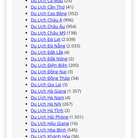
Du Lịch Cà Mau
(25)
Du Lịch Cần Thơ
(41)
Du Lịch Cao Bằng
(352)
Du Lịch Châu Á
(996)
Du Lịch Châu Âu
(954)
Du Lịch Châu Mỹ
(138)
Du Lịch Đà Lạt
(2.039)
Du Lịch Đà Nẵng
(2.033)
Du Lịch Đắk Lắk
(4)
Du Lịch Đắk Nông
(2)
Du Lịch Điện Biên
(205)
Du Lịch Đồng Nai
(3)
Du Lịch Đồng Tháp
(34)
Du Lịch Gia Lai
(3)
Du Lịch Hà Giang
(1.357)
Du Lịch Hà Nam
(4)
Du Lịch Hà Nội
(267)
Du Lịch Hà Tĩnh
(2)
Du Lịch Hải Phòng
(1.501)
Du Lịch Hậu Giang
(16)
Du Lịch Hòa Bình
(545)
Du Lịch Khánh Hòa
(36)