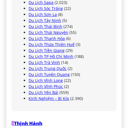
Du Lịch Sapa
(2.023)
Du Lịch Sóc Trăng
(22)
Du Lịch Sơn La
(8)
Du Lịch Tây Ninh
(5)
Du Lịch Thái Bình
(274)
Du Lịch Thái Nguyên
(55)
Du Lịch Thanh Hóa
(6)
Du Lịch Thừa Thiên Huế
(3)
Du Lịch Tiền Giang
(29)
Du Lịch TP Hồ Chí Minh
(188)
Du Lịch Trà Vinh
(14)
Du Lịch Trung Quốc
(2)
Du Lịch Tuyên Quang
(150)
Du Lịch Vĩnh Long
(22)
Du Lịch Vĩnh Phúc
(2)
Du Lịch Yên Bái
(559)
Kinh Nghiệm – Bí Kíp
(2.390)
Thịnh Hành