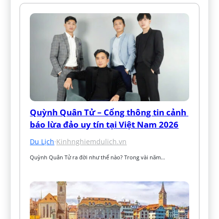
Quỳnh Quân Tử – Cổng thông tin cảnh 
báo lừa đảo uy tín tại Việt Nam 2026
Du Lịch
·
Kinhnghiemdulich.vn
Quỳnh Quân Tử ra đời như thế nào? Trong vài năm…