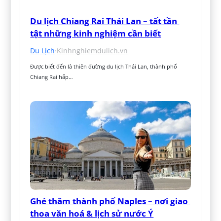
Du lịch Chiang Rai Thái Lan – tất tần 
tật những kinh nghiệm cần biết
Du Lịch
·
Kinhnghiemdulich.vn
Được biết đến là thiên đường du lịch Thái Lan, thành phố 
Chiang Rai hấp…
Ghé thăm thành phố Naples – nơi giao 
thoa văn hoá & lịch sử nước Ý