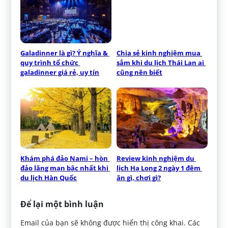
Galadinner là gì? Ý nghĩa & 
Chia sẻ kinh nghiệm mua 
quy trình tổ chức 
sắm khi du lịch Thái Lan ai 
galadinner giá rẻ, uy tín
cũng nên biết
Khám phá đảo Nami – hòn 
Review kinh nghiệm du 
đảo lãng mạn bậc nhất khi 
lịch Hạ Long 2 ngày 1 đêm 
du lịch Hàn Quốc
ăn gì, chơi gì?
Để lại một bình luận
Email của bạn sẽ không được hiển thị công khai.
Các