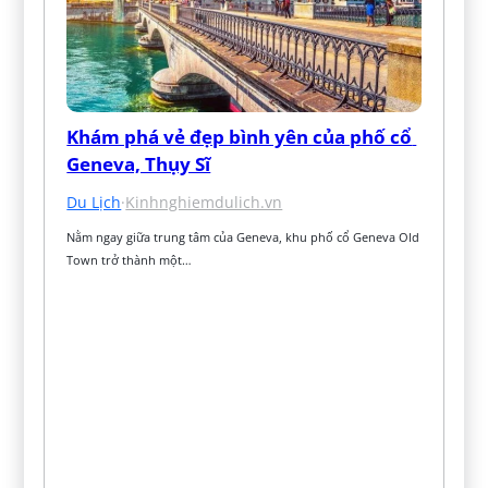
Khám phá vẻ đẹp bình yên của phố cổ 
Geneva, Thụy Sĩ
Du Lịch
·
Kinhnghiemdulich.vn
Nằm ngay giữa trung tâm của Geneva, khu phố cổ Geneva Old 
Town trở thành một…