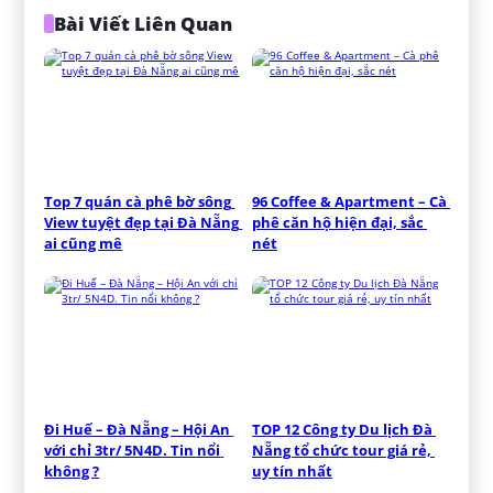
Bài Viết Liên Quan
Top 7 quán cà phê bờ sông 
96 Coffee & Apartment – Cà 
View tuyệt đẹp tại Đà Nẵng 
phê căn hộ hiện đại, sắc 
ai cũng mê
nét
Đi Huế – Đà Nẵng – Hội An 
TOP 12 Công ty Du lịch Đà 
với chỉ 3tr/ 5N4D. Tin nổi 
Nẵng tổ chức tour giá rẻ, 
không ?
uy tín nhất