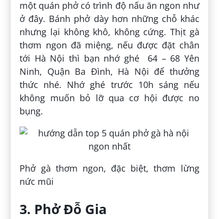
một quán phở có trình độ nấu ăn ngon như
ở đây. Bánh phở dày hơn những chỗ khác
nhưng lại không khô, không cứng. Thịt gà
thơm ngon đã miệng, nếu được đặt chân
tới Hà Nội thì bạn nhớ ghé 64 – 68 Yên
Ninh, Quận Ba Đình, Hà Nội để thưởng
thức nhé. Nhớ ghé trước 10h sáng nếu
không muốn bỏ lỡ qua cơ hội được no
bụng.
Phở gà thơm ngon, đặc biệt, thơm lừng
nức mũi
3. Phở Đỗ Gia