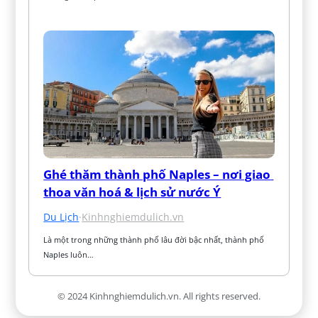
Ghé thăm thành phố Naples – nơi giao 
thoa văn hoá & lịch sử nước Ý
Du Lịch
·
Kinhnghiemdulich.vn
Là một trong những thành phố lâu đời bậc nhất, thành phố 
Naples luôn…
© 2024 Kinhnghiemdulich.vn. All rights reserved.