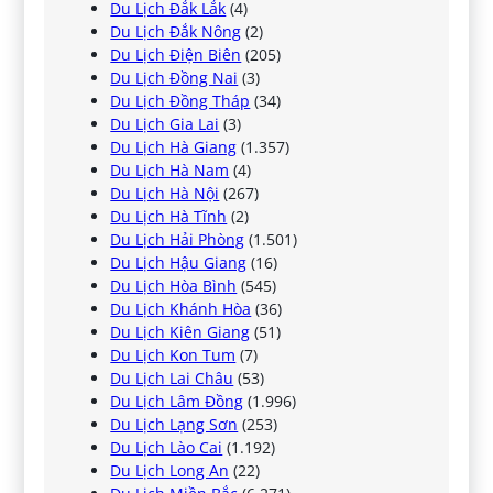
Du Lịch Đắk Lắk
(4)
Du Lịch Đắk Nông
(2)
Du Lịch Điện Biên
(205)
Du Lịch Đồng Nai
(3)
Du Lịch Đồng Tháp
(34)
Du Lịch Gia Lai
(3)
Du Lịch Hà Giang
(1.357)
Du Lịch Hà Nam
(4)
Du Lịch Hà Nội
(267)
Du Lịch Hà Tĩnh
(2)
Du Lịch Hải Phòng
(1.501)
Du Lịch Hậu Giang
(16)
Du Lịch Hòa Bình
(545)
Du Lịch Khánh Hòa
(36)
Du Lịch Kiên Giang
(51)
Du Lịch Kon Tum
(7)
Du Lịch Lai Châu
(53)
Du Lịch Lâm Đồng
(1.996)
Du Lịch Lạng Sơn
(253)
Du Lịch Lào Cai
(1.192)
Du Lịch Long An
(22)