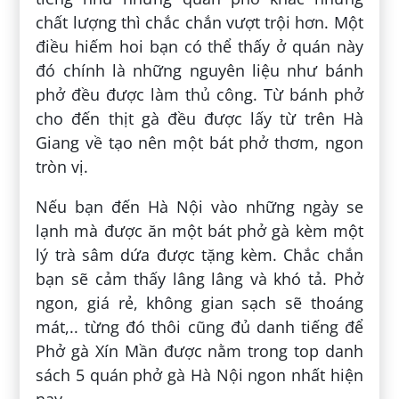
chất lượng thì chắc chắn vượt trội hơn. Một
điều hiếm hoi bạn có thể thấy ở quán này
đó chính là những nguyên liệu như bánh
phở đều được làm thủ công. Từ bánh phở
cho đến thịt gà đều được lấy từ trên Hà
Giang về tạo nên một bát phở thơm, ngon
tròn vị.
Nếu bạn đến Hà Nội vào những ngày se
lạnh mà được ăn một bát phở gà kèm một
lý trà sâm dứa được tặng kèm. Chắc chắn
bạn sẽ cảm thấy lâng lâng và khó tả. Phở
ngon, giá rẻ, không gian sạch sẽ thoáng
mát,.. từng đó thôi cũng đủ danh tiếng để
Phở gà Xín Mần được nằm trong top danh
sách 5 quán phở gà Hà Nội ngon nhất hiện