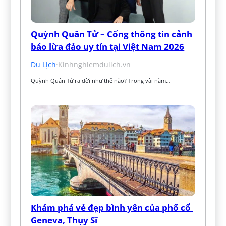
Quỳnh Quân Tử – Cổng thông tin cảnh 
báo lừa đảo uy tín tại Việt Nam 2026
Du Lịch
·
Kinhnghiemdulich.vn
Quỳnh Quân Tử ra đời như thế nào? Trong vài năm…
Khám phá vẻ đẹp bình yên của phố cổ 
Geneva, Thụy Sĩ