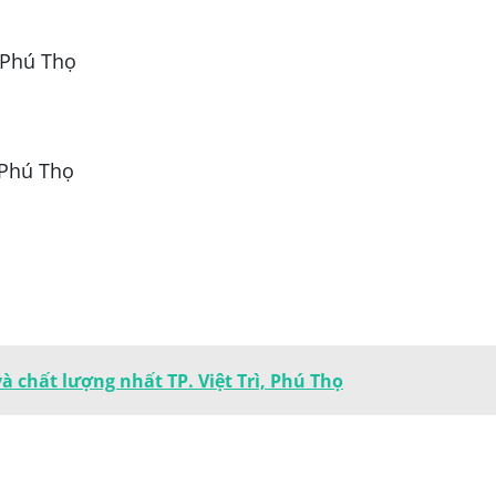
, Phú Thọ
 Phú Thọ
à chất lượng nhất TP. Việt Trì, Phú Thọ