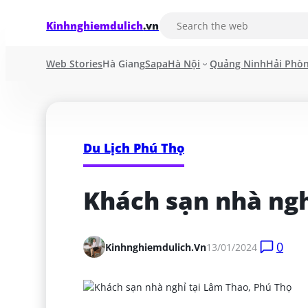
Kinhnghiemdulich
.vn
Web Stories
Hà Giang
Sapa
Hà Nội
Quảng Ninh
Hải Phò
Du Lịch Phú Thọ
Khách sạn nhà ngh
0
Kinhnghiemdulich.vn
13/01/2024