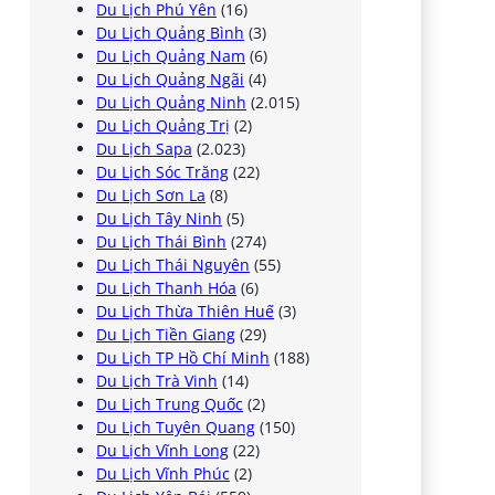
Du Lịch Phú Yên
(16)
Du Lịch Quảng Bình
(3)
Du Lịch Quảng Nam
(6)
Du Lịch Quảng Ngãi
(4)
Du Lịch Quảng Ninh
(2.015)
Du Lịch Quảng Trị
(2)
Du Lịch Sapa
(2.023)
Du Lịch Sóc Trăng
(22)
Du Lịch Sơn La
(8)
Du Lịch Tây Ninh
(5)
Du Lịch Thái Bình
(274)
Du Lịch Thái Nguyên
(55)
Du Lịch Thanh Hóa
(6)
Du Lịch Thừa Thiên Huế
(3)
Du Lịch Tiền Giang
(29)
Du Lịch TP Hồ Chí Minh
(188)
Du Lịch Trà Vinh
(14)
Du Lịch Trung Quốc
(2)
Du Lịch Tuyên Quang
(150)
Du Lịch Vĩnh Long
(22)
Du Lịch Vĩnh Phúc
(2)