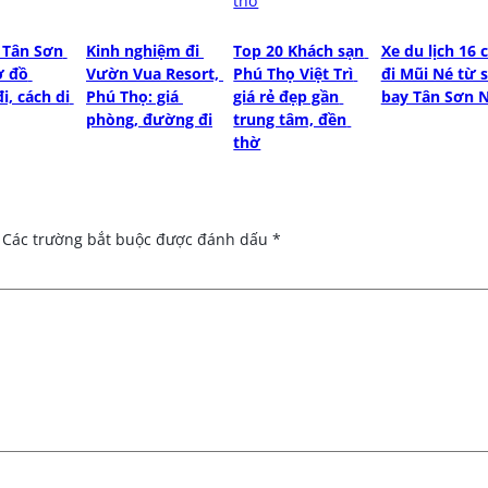
 Tân Sơn 
Kinh nghiệm đi 
Top 20 Khách sạn 
Xe du lịch 16 c
 đồ 
Vườn Vua Resort, 
Phú Thọ Việt Trì 
đi Mũi Né từ s
, cách di 
Phú Thọ: giá 
giá rẻ đẹp gần 
bay Tân Sơn 
phòng, đường đi
trung tâm, đền 
thờ
Các trường bắt buộc được đánh dấu
*