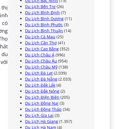
Du Lịch Bắc Ninh
(13)
Du Lịch Bến Tre
(26)
 thị
Du Lịch Bình Định
(7)
kinh
Du Lịch Bình Dương
(11)
, có
Du Lịch Bình Phước
(3)
ờng
Du Lịch Bình Thuận
(14)
Du Lịch Cà Mau
(25)
 Thọ
Du Lịch Cần Thơ
(41)
phát
Du Lịch Cao Bằng
(352)
h du
Du Lịch Châu Á
(996)
Du Lịch Châu Âu
(954)
 với
Du Lịch Châu Mỹ
(138)
Du Lịch Đà Lạt
(2.039)
Du Lịch Đà Nẵng
(2.033)
Du Lịch Đắk Lắk
(4)
Du Lịch Đắk Nông
(2)
Du Lịch Điện Biên
(205)
Du Lịch Đồng Nai
(3)
Du Lịch Đồng Tháp
(34)
Du Lịch Gia Lai
(3)
Du Lịch Hà Giang
(1.357)
Du Lịch Hà Nam
(4)