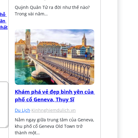
Quỳnh Quân Tử ra đời như thế nào? 
Trong vài năm…
hỗ 
ân 
Nhất
Khám phá vẻ đẹp bình yên của 
phố cổ Geneva, Thụy Sĩ
Du Lịch
·
Kinhnghiemdulich.vn
Nằm ngay giữa trung tâm của Geneva, 
khu phố cổ Geneva Old Town trở 
thành một…