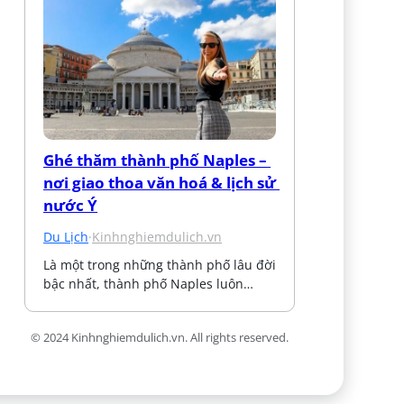
Ghé thăm thành phố Naples – 
nơi giao thoa văn hoá & lịch sử 
nước Ý
Du Lịch
·
Kinhnghiemdulich.vn
Là một trong những thành phố lâu đời 
bậc nhất, thành phố Naples luôn…
© 2024 Kinhnghiemdulich.vn. All rights reserved.