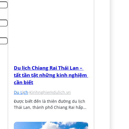
Du lịch Chiang Rai Thái Lan – 
tất tần tật những kinh nghiệm 
cần biết
Du Lịch
·
Kinhnghiemdulich.vn
Được biết đến là thiên đường du lịch 
Thái Lan, thành phố Chiang Rai hấp…