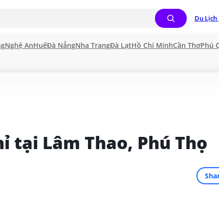
Du Lịch 
ng
Nghệ An
Huế
Đà Nẵng
Nha Trang
Đà Lạt
Hồ Chí Minh
Cần Thơ
Phú 
ỉ tại Lâm Thao, Phú Thọ
Sha