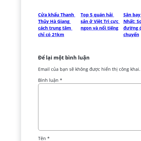
Cửa khẩu Thanh 
Top 5 quán hải 
Sân bay
Thủy Hà Giang 
sản ở Việt Trì cực 
Nhất: Sơ
cách trung tâm 
ngon và nổi tiếng
đường đi
chỉ có 21km
chuyển
Để lại một bình luận
Email của bạn sẽ không được hiển thị công khai.
Bình luận
*
Tên
*