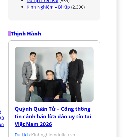
Du Lịch Yên Bái
(559)
Kinh Nghiệm – Bí Kíp
(2.390)
Thịnh Hành
Quỳnh Quân Tử – Cổng thông 
tin cảnh báo lừa đảo uy tín tại 
Việt Nam 2026
Du Lịch
·
Kinhnghiemdulich.vn