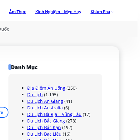
Ẩm Thực
Kinh Nghiệm – Mẹo Hay
Khám Phá
Quốc
Danh Mục
Địa Điểm Ăn Uống
(250)
Du Lịch
(1.195)
Du Lịch An Giang
(41)
Du Lịch Australia
(6)
re
Du Lịch Bà Rịa – Vũng Tàu
(17)
Du Lịch Bắc Giang
(278)
Du Lịch Bắc Kạn
(192)
Du Lịch Bạc Liêu
(16)