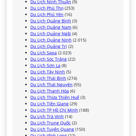
Du Lịch Ninh Thuận
(9)
Du Lịch Phú Thọ
(253)
Du Lịch Phú Yên
(16)
Du Lịch Quảng Bình
(3)
Du Lịch Quảng Nam
(6)
Du Lịch Quảng Ngãi
(4)
Du Lịch Quảng Ninh
(2.015)
Du Lịch Quảng Trị
(2)
Du Lịch Sapa
(2.023)
Du Lịch Sóc Trăng
(22)
Du Lịch Sơn La
(8)
Du Lịch Tây Ninh
(5)
Du Lịch Thái Bình
(274)
Du Lịch Thái Nguyên
(55)
Du Lịch Thanh Hóa
(6)
Du Lịch Thừa Thiên Huế
(3)
Du Lịch Tiền Giang
(29)
Du Lịch TP Hồ Chí Minh
(188)
Du Lịch Trà Vinh
(14)
Du Lịch Trung Quốc
(2)
Du Lịch Tuyên Quang
(150)
Du Lịch Vĩnh Long
(22)