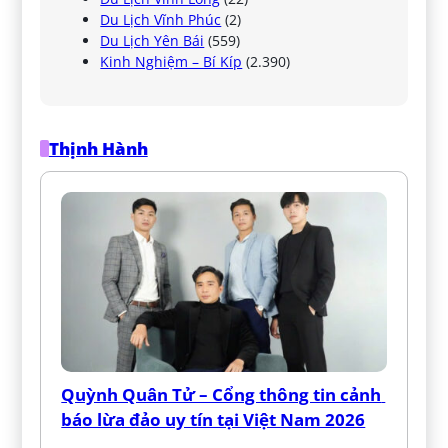
Du Lịch Vĩnh Phúc
(2)
Du Lịch Yên Bái
(559)
Kinh Nghiệm – Bí Kíp
(2.390)
Thịnh Hành
Quỳnh Quân Tử – Cổng thông tin cảnh 
báo lừa đảo uy tín tại Việt Nam 2026