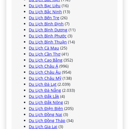
Du Lịch Bạc Liêu
(16)
Du Lịch Bắc Ninh
(13)
Du Lịch Bến Tre
(26)
Du Lịch Bình Định
(7)
Du Lịch Bình Dương
(11)
Du Lịch Bình Phước
(3)
Du Lịch Bình Thuận
(14)
Du Lịch Cà Mau
(25)
Du Lịch Cần Thơ
(41)
Du Lịch Cao Bằng
(352)
Du Lịch Châu Á
(996)
Du Lịch Châu Âu
(954)
Du Lịch Châu Mỹ
(138)
Du Lịch Đà Lạt
(2.039)
Du Lịch Đà Nẵng
(2.033)
Du Lịch Đắk Lắk
(4)
Du Lịch Đắk Nông
(2)
Du Lịch Điện Biên
(205)
Du Lịch Đồng Nai
(3)
Du Lịch Đồng Tháp
(34)
Du Lịch Gia Lai
(3)