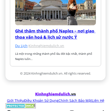
Ghé thăm thành phố Naples – nơi giao 
thoa văn hoá & lịch sử nước Ý
Du Lịch
·
Kinhnghiemdulich.vn
Là một trong những thành phố lâu đời bậc nhất, thành phố 
Naples luôn…
© 2024 Kinhnghiemdulich.vn. All rights reserved.
Kinhnghiemdulich
.vn
Giới Thiệu
Điều Khoản Sử Dụng
Chính Sách Bảo Mật
Liên Hệ