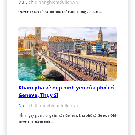
Du Lịch
·
Kinhnghiemdulich.vn
Quỳnh Quân Tử ra đời như thế nào? Trong vài năm…
Khám phá vẻ đẹp bình yên của phố cổ 
Geneva, Thụy Sĩ
Du Lịch
·
Kinhnghiemdulich.vn
Nằm ngay giữa trung tâm của Geneva, khu phố cổ Geneva Old 
Town trở thành một…