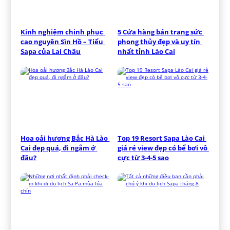
Kinh nghiệm chinh phục 
5 Cửa hàng bán trang sức 
cao nguyên Sìn Hồ – Tiểu 
phong thủy đẹp và uy tín 
Sapa của Lai Châu
nhất tỉnh Lào Cai
Hoa oải hương Bắc Hà Lào 
Top 19 Resort Sapa Lào Cai 
Cai đẹp quá, đi ngắm ở 
giá rẻ view đẹp có bể bơi vô 
đâu?
cực từ 3-4-5 sao