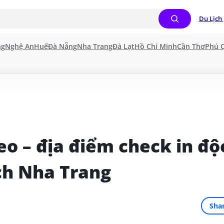
Du Lịch 
ng
Nghệ An
Huế
Đà Nẵng
Nha Trang
Đà Lạt
Hồ Chí Minh
Cần Thơ
Phú 
 – địa điểm check in độc
ịch Nha Trang
Sha