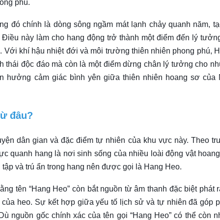
hong phú.
ng đó chính là dòng sông ngầm mát lạnh chảy quanh năm, tạ
. Điều này làm cho hang động trở thành một điểm đến lý tưởn
 Với khí hậu nhiệt đới và môi trường thiên nhiên phong phú, 
nh thái độc đáo mà còn là một điểm dừng chân lý tưởng cho n
 tận hưởng cảm giác bình yên giữa thiên nhiên hoang sơ của
từ đâu?
yện dân gian và đặc điểm tự nhiên của khu vực này. Theo tr
 vực quanh hang là nơi sinh sống của nhiều loài động vật hoang
 tập và trú ẩn trong hang nên được gọi là Hang Heo.
ằng tên “Hang Heo” còn bắt nguồn từ âm thanh đặc biệt phát r
u của heo. Sự kết hợp giữa yếu tố lịch sử và tự nhiên đã góp 
 Dù nguồn gốc chính xác của tên gọi “Hang Heo” có thể còn n