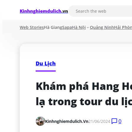
Kinhnghiemdulich
.vn
Web Stories
Hà Giang
Sapa
Hà Nội
Quảng Ninh
Hải Phò
Du Lịch
Khám phá Hang Heo
lạ trong tour du l
0
Kinhnghiemdulich.vn
21/06/2024