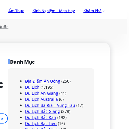
Ẩm Thực
Kinh Nghiệm – Mẹo Hay
Khám Phá
Quốc
Danh Mục
 
Địa Điểm Ăn Uống
(250)
Du Lịch
(1.195)
Du Lịch An Giang
(41)
Du Lịch Australia
(6)
Du Lịch Bà Rịa – Vũng Tàu
(17)
Du Lịch Bắc Giang
(278)
Du Lịch Bắc Kạn
(192)
re
Du Lịch Bạc Liêu
(16)