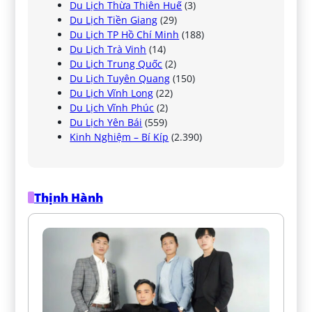
Du Lịch Thừa Thiên Huế
(3)
Du Lịch Tiền Giang
(29)
Du Lịch TP Hồ Chí Minh
(188)
Du Lịch Trà Vinh
(14)
Du Lịch Trung Quốc
(2)
Du Lịch Tuyên Quang
(150)
Du Lịch Vĩnh Long
(22)
Du Lịch Vĩnh Phúc
(2)
Du Lịch Yên Bái
(559)
Kinh Nghiệm – Bí Kíp
(2.390)
Thịnh Hành