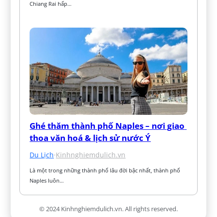
Chiang Rai hấp…
Ghé thăm thành phố Naples – nơi giao 
thoa văn hoá & lịch sử nước Ý
Du Lịch
·
Kinhnghiemdulich.vn
Là một trong những thành phố lâu đời bậc nhất, thành phố 
Naples luôn…
© 2024 Kinhnghiemdulich.vn. All rights reserved.