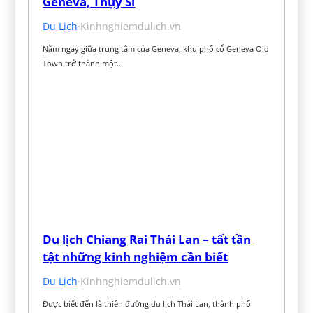
Geneva, Thụy Sĩ
Du Lịch
·
Kinhnghiemdulich.vn
Nằm ngay giữa trung tâm của Geneva, khu phố cổ Geneva Old 
Town trở thành một…
Du lịch Chiang Rai Thái Lan – tất tần 
tật những kinh nghiệm cần biết
Du Lịch
·
Kinhnghiemdulich.vn
Được biết đến là thiên đường du lịch Thái Lan, thành phố 