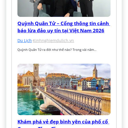
Quỳnh Quân Tử – Cổng thông tin cảnh 
báo lừa đảo uy tín tại Việt Nam 2026
Du Lịch
·
Kinhnghiemdulich.vn
Quỳnh Quân Tử ra đời như thế nào? Trong vài năm…
Khám phá vẻ đẹp bình yên của phố cổ 