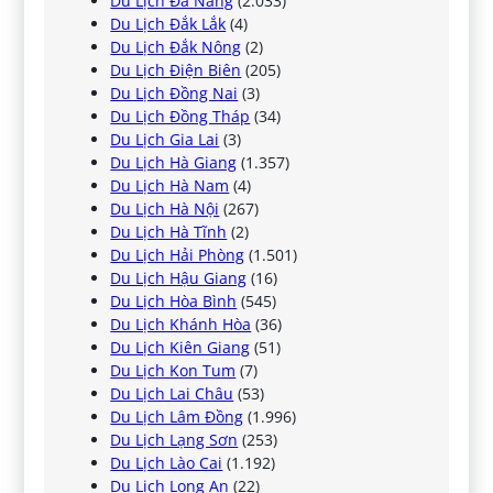
Du Lịch Đà Nẵng
(2.033)
Du Lịch Đắk Lắk
(4)
Du Lịch Đắk Nông
(2)
Du Lịch Điện Biên
(205)
Du Lịch Đồng Nai
(3)
Du Lịch Đồng Tháp
(34)
Du Lịch Gia Lai
(3)
Du Lịch Hà Giang
(1.357)
Du Lịch Hà Nam
(4)
Du Lịch Hà Nội
(267)
Du Lịch Hà Tĩnh
(2)
Du Lịch Hải Phòng
(1.501)
Du Lịch Hậu Giang
(16)
Du Lịch Hòa Bình
(545)
Du Lịch Khánh Hòa
(36)
Du Lịch Kiên Giang
(51)
Du Lịch Kon Tum
(7)
Du Lịch Lai Châu
(53)
Du Lịch Lâm Đồng
(1.996)
Du Lịch Lạng Sơn
(253)
Du Lịch Lào Cai
(1.192)
Du Lịch Long An
(22)