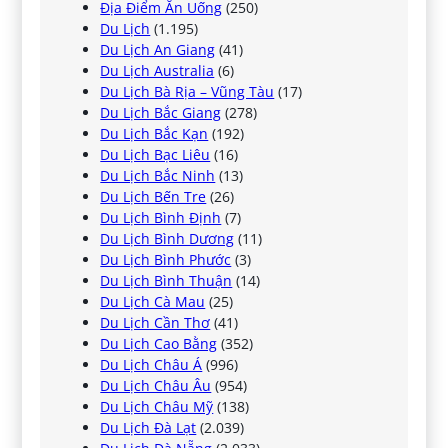
Địa Điểm Ăn Uống
(250)
Du Lịch
(1.195)
Du Lịch An Giang
(41)
Du Lịch Australia
(6)
Du Lịch Bà Rịa – Vũng Tàu
(17)
Du Lịch Bắc Giang
(278)
Du Lịch Bắc Kạn
(192)
Du Lịch Bạc Liêu
(16)
Du Lịch Bắc Ninh
(13)
Du Lịch Bến Tre
(26)
Du Lịch Bình Định
(7)
Du Lịch Bình Dương
(11)
Du Lịch Bình Phước
(3)
Du Lịch Bình Thuận
(14)
Du Lịch Cà Mau
(25)
Du Lịch Cần Thơ
(41)
Du Lịch Cao Bằng
(352)
Du Lịch Châu Á
(996)
Du Lịch Châu Âu
(954)
Du Lịch Châu Mỹ
(138)
Du Lịch Đà Lạt
(2.039)