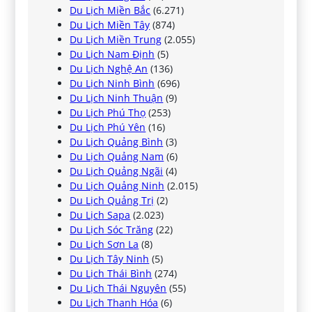
Du Lịch Miền Bắc
(6.271)
Du Lịch Miền Tây
(874)
Du Lịch Miền Trung
(2.055)
Du Lịch Nam Định
(5)
Du Lịch Nghệ An
(136)
Du Lịch Ninh Bình
(696)
Du Lịch Ninh Thuận
(9)
Du Lịch Phú Thọ
(253)
Du Lịch Phú Yên
(16)
Du Lịch Quảng Bình
(3)
Du Lịch Quảng Nam
(6)
Du Lịch Quảng Ngãi
(4)
Du Lịch Quảng Ninh
(2.015)
Du Lịch Quảng Trị
(2)
Du Lịch Sapa
(2.023)
Du Lịch Sóc Trăng
(22)
Du Lịch Sơn La
(8)
Du Lịch Tây Ninh
(5)
Du Lịch Thái Bình
(274)
Du Lịch Thái Nguyên
(55)
Du Lịch Thanh Hóa
(6)