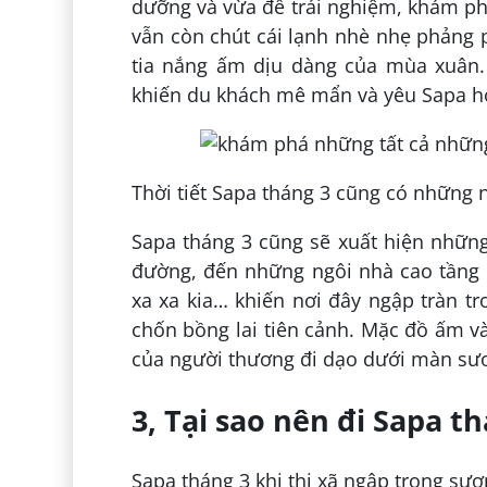
dưỡng và vừa để trải nghiệm, khám phá
vẫn còn chút cái lạnh nhè nhẹ phảng
tia nắng ấm dịu dàng của mùa xuân
khiến du khách mê mẩn và yêu Sapa h
Thời tiết Sapa tháng 3 cũng có những
Sapa tháng 3 cũng sẽ xuất hiện nhữn
đường, đến những ngôi nhà cao tầng 
xa xa kia… khiến nơi đây ngập tràn t
chốn bồng lai tiên cảnh. Mặc đồ ấm v
của người thương đi dạo dưới màn sươ
3, Tại sao nên đi Sapa t
Sapa tháng 3 khi thị xã ngập trong sư