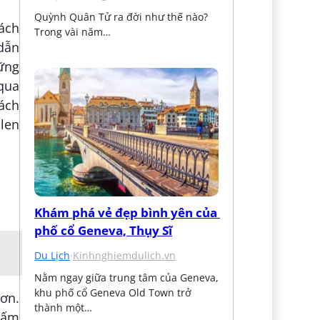
Quỳnh Quân Tử ra đời như thế nào? 
hách
Trong vài năm…
 dẫn
hững
qua
ách
 len
Khám phá vẻ đẹp bình yên của 
phố cổ Geneva, Thụy Sĩ
Du Lịch
·
Kinhnghiemdulich.vn
Nằm ngay giữa trung tâm của Geneva, 
khu phố cổ Geneva Old Town trở 
hơn.
thành một…
 ấm