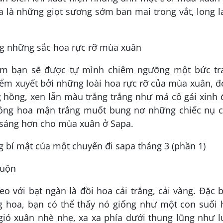
a là những giọt sương sớm ban mai trong vắt, long 
g những sắc hoa rực rỡ mùa xuân
m bạn sẽ được tự mình chiêm ngưỡng một bức tr
ểm xuyết bởi những loài hoa rực rỡ của mùa xuân, đ
 hồng, xen lẫn màu trắng trắng như má cô gái xinh 
bông hoa mận trắng muốt bung nơ những chiếc nụ c
i sáng hơn cho mùa xuân ở Sapa.
muộn
eo với bạt ngàn là đồi hoa cải trắng, cải vàng. Đặc b
ng hoa, bạn có thể thấy nó giống như một con suối 
gió xuân nhè nhẹ, xa xa phía dưới thung lũng như l