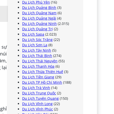
Du Lịch Phú Yên
(16)
Du Lịch Quảng Bình
(3)
Du Lịch Quảng Nam
(6)
Du Lịch Quảng Ngãi
(4)
Du Lịch Quảng Ninh
(2.015)
Du Lịch Quảng Trị
(2)
Du Lịch Sapa
(2.023)
Du Lịch Sóc Trăng
(22)
Du Lịch Sơn La
(8)
ó sự
Du Lịch Tây Ninh
(5)
 núi
Du Lịch Thái Bình
(274)
năm,
Du Lịch Thái Nguyên
(55)
Du Lịch Thanh Hóa
(6)
 lại
Du Lịch Thừa Thiên Huế
(3)
Du Lịch Tiền Giang
(29)
Du Lịch TP Hồ Chí Minh
(188)
Du Lịch Trà Vinh
(14)
Du Lịch Trung Quốc
(2)
Du Lịch Tuyên Quang
(150)
Du Lịch Vĩnh Long
(22)
nghỉ
Du Lịch Vĩnh Phúc
(2)