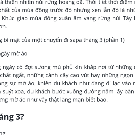
 thiên nhiên núi rừng hoang dã. Thời tiết thời điểm
 phất của mùa đông trước đó nhưng xen lẫn đó là nh
. Khúc giao mùa đông xuân âm vang rừng núi Tây 
ơn.
 ngày mờ ảo
g ngày có đợt sương mù phủ kín khắp nơi từ những 
chất ngất, những cành cây cao vút hay những ngọn 
rong sự mờ ảo, khiến du khách như đang đi lạc vào
à suýt xoa, du khách bước xuống đường nắm lấy bàn
ng mờ ảo như vậy thật lãng mạn biết bao.
háng 3?
ơng