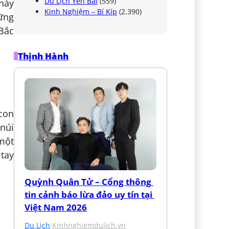
Du Lịch Yên Bái
(559)
 này
Kinh Nghiệm – Bí Kíp
(2.390)
ững
Bắc
Thịnh Hành
con
núi
 một
 tay
Quỳnh Quân Tử – Cổng thông 
tin cảnh báo lừa đảo uy tín tại 
Việt Nam 2026
Du Lịch
·
Kinhnghiemdulich.vn