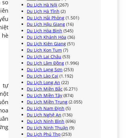
m so
Du Lịch Hà Nội
(267)
iên
Du Lịch Hà Tĩnh
(2)
Du Lịch Hải Phòng
(1.501)
 yếu
Du Lịch Hậu Giang
(16)
hiệt
Du Lịch Hòa Bình
(545)
 hè
Du Lịch Khánh Hòa
(36)
Du Lịch Kiên Giang
(51)
Du Lịch Kon Tum
(7)
Du Lịch Lai Châu
(53)
Du Lịch Lâm Đồng
(1.996)
Du Lịch Lạng Sơn
(253)
Du Lịch Lào Cai
(1.192)
Du Lịch Long An
(22)
 tự
Du Lịch Miền Bắc
(6.271)
một
Du Lịch Miền Tây
(874)
luôn
Du Lịch Miền Trung
(2.055)
Du Lịch Nam Định
(5)
hoa
Du Lịch Nghệ An
(136)
uân
Du Lịch Ninh Bình
(696)
ững
Du Lịch Ninh Thuận
(9)
Du Lịch Phú Thọ
(253)