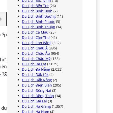
Du Lịch Bắc Ninh
(13)
Du Lịch Bến Tre
(26)
Du Lịch Bình Định
(7)
Du Lịch Bình Dương
(11)
Du Lịch Bình Phước
(3)
Du Lịch Bình Thuận
(14)
Du Lịch Cà Mau
(25)
iếp
Du Lịch Cần Thơ
(41)
Du Lịch Cao Bằng
(352)
Du Lịch Châu Á
(996)
Du Lịch Châu Âu
(954)
Du Lịch Châu Mỹ
(138)
thời
Du Lịch Đà Lạt
(2.039)
iên
Du Lịch Đà Nẵng
(2.033)
cùng
Du Lịch Đắk Lắk
(4)
Du Lịch Đắk Nông
(2)
Du Lịch Điện Biên
(205)
Du Lịch Đồng Nai
(3)
Du Lịch Đồng Tháp
(34)
Du Lịch Gia Lai
(3)
Du Lịch Hà Giang
(1.357)
c du
Du Lịch Hà Nam
(4)