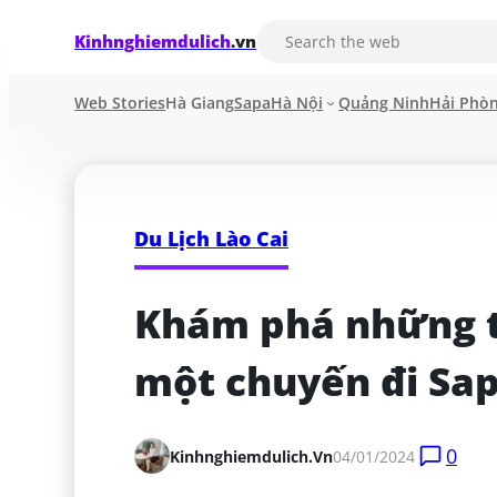
Kinhnghiemdulich
.vn
Web Stories
Hà Giang
Sapa
Hà Nội
Quảng Ninh
Hải Phò
Du Lịch Lào Cai
Khám phá những tấ
một chuyến đi Sap
0
Kinhnghiemdulich.vn
04/01/2024