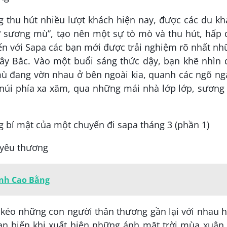
g thu hút nhiều lượt khách hiện nay, được các du k
sở sương mù”, tạo nên một sự tò mò và thu hút, hấp
ến với Sapa các bạn mới được trải nghiệm rõ nhất n
Tây Bắc. Vào một buổi sáng thức dậy, bạn khẽ nhìn 
mù đang vờn nhau ở bên ngoài kia, quanh các ngõ ng
núi phía xa xăm, qua những mái nhà lớp lớp, sương
 yêu thương
anh Cao Bằng
kéo những con người thân thương gần lại với nhau 
n biến khi xuất hiện những ánh mặt trời mùa xuân