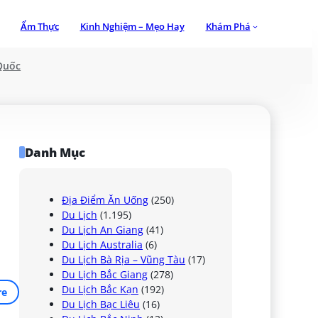
Ẩm Thực
Kinh Nghiệm – Mẹo Hay
Khám Phá
Quốc
Danh Mục
Địa Điểm Ăn Uống
(250)
Du Lịch
(1.195)
Du Lịch An Giang
(41)
Du Lịch Australia
(6)
Du Lịch Bà Rịa – Vũng Tàu
(17)
Du Lịch Bắc Giang
(278)
Du Lịch Bắc Kạn
(192)
re
Du Lịch Bạc Liêu
(16)