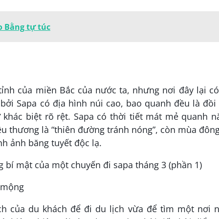
o Bằng tự túc
tỉnh của miền Bắc của nước ta, nhưng nơi đây lại c
, bởi Sapa có địa hình núi cao, bao quanh đều là đồi
 khác biệt rõ rệt. Sapa có thời tiết mát mẻ quanh 
êu thương là “thiên đường tránh nóng”, còn mùa đông
nh ảnh băng tuyết độc lạ.
ơ mộng
ch của du khách để đi du lịch vừa để tìm một nơi 