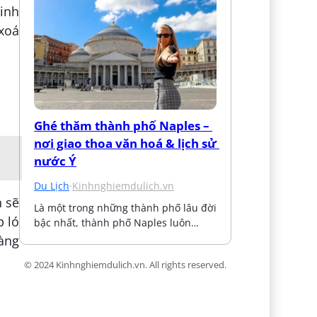
xinh
xoá
Ghé thăm thành phố Naples – 
nơi giao thoa văn hoá & lịch sử 
nước Ý
Du Lịch
·
Kinhnghiemdulich.vn
n sẽ
Là một trong những thành phố lâu đời 
p ló
bậc nhất, thành phố Naples luôn…
àng
© 2024 Kinhnghiemdulich.vn. All rights reserved.