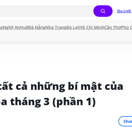
Du Lịch 
ng
Nghệ An
Huế
Đà Nẵng
Nha Trang
Đà Lạt
Hồ Chí Minh
Cần Thơ
Phú 
t cả những bí mật của 
a tháng 3 (phần 1)
Sha