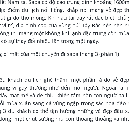
Việt Nam ta, Sapa có độ cao trung bình khoảng 1600
ịa điểm du lịch nổi tiếng, khắp nơi mang vẻ đẹp th
út gì đó thơ mộng. Khí hậu tại đây rất đặc biệt, chủ
vị trí, địa hình cao của vùng núi Tây Bắc nên nền n
ng thì mang một không khí lạnh đặc trưng còn mùa
t có sự thay đổi nhiều lần trong một ngày.
ều khách du lịch ghé thăm, một phần là do vẻ đẹp
hùng vĩ gây thương nhớ đến mọi người. Ngoài ra, 
đây mát mẻ và dễ chịu khiến tâm hồn con người ta 
Mỗi mùa xuân sang cả vùng ngập trong sắc hoa đào 
g 3 du khách có thể tận hưởng những vẻ đẹp đầu x
 đông, một chút sương mù còn thoang thoảng và nh