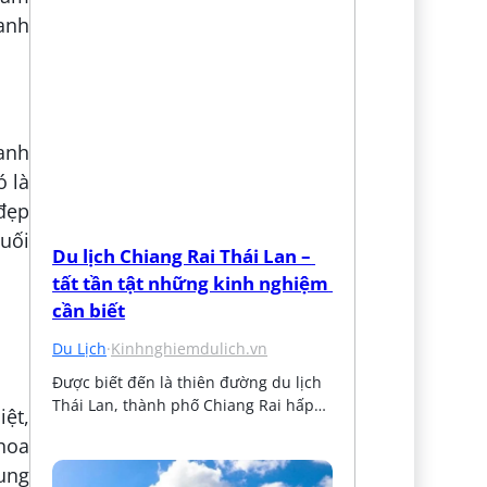
lanh
anh
ó là
đẹp
uối
Du lịch Chiang Rai Thái Lan – 
tất tần tật những kinh nghiệm 
cần biết
Du Lịch
·
Kinhnghiemdulich.vn
Được biết đến là thiên đường du lịch 
Thái Lan, thành phố Chiang Rai hấp…
iệt,
hoa
ung