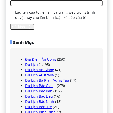
Lưu tên của tôi, email, và trang web trong trình
duyệt này cho lần bình luận kế tiếp của tôi.
Danh Mục
Địa Điểm Ăn Uống
(250)
Du Lịch
(1.195)
Du Lịch An Giang
(41)
Du Lịch Australia
(6)
Du Lịch Bà Rịa – Vũng Tàu
(17)
Du Lịch Bắc Giang
(278)
Du Lịch Bắc Kạn
(192)
Du Lịch Bạc Liêu
(16)
Du Lịch Bắc Ninh
(13)
Du Lịch Bến Tre
(26)
Du Lịch Bình Định
(7)