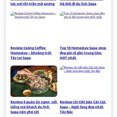
tác nơi thị trấn mờ sương
Hà Nội đi du lịch Sapa
Review Coóng Coffee 
Top 10 Homestay Sapa view 
Homestay – khoảng trời 
đẹp giá rẻ gần trung tâm 
Tây tại Sapa
HOT nhất
Review 5 quán ăn ngon, nổi 
Review chi tiết bản Cát Cát 
tiếng mà khách du lịch 
Sapa – Ngôi làng đẹp nhất 
Sapa nên ghé tới
Tây Bắc