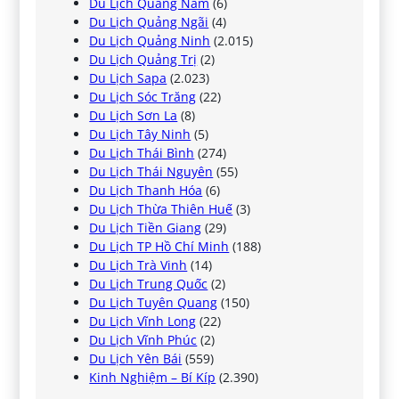
Du Lịch Quảng Nam
(6)
Du Lịch Quảng Ngãi
(4)
Du Lịch Quảng Ninh
(2.015)
Du Lịch Quảng Trị
(2)
Du Lịch Sapa
(2.023)
Du Lịch Sóc Trăng
(22)
Du Lịch Sơn La
(8)
Du Lịch Tây Ninh
(5)
Du Lịch Thái Bình
(274)
Du Lịch Thái Nguyên
(55)
Du Lịch Thanh Hóa
(6)
Du Lịch Thừa Thiên Huế
(3)
Du Lịch Tiền Giang
(29)
Du Lịch TP Hồ Chí Minh
(188)
Du Lịch Trà Vinh
(14)
Du Lịch Trung Quốc
(2)
Du Lịch Tuyên Quang
(150)
Du Lịch Vĩnh Long
(22)
Du Lịch Vĩnh Phúc
(2)
Du Lịch Yên Bái
(559)
Kinh Nghiệm – Bí Kíp
(2.390)