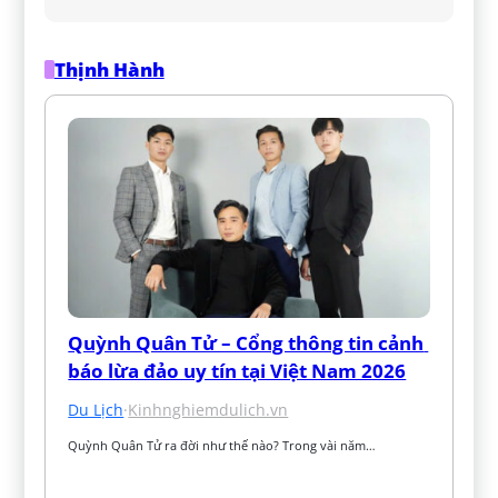
Thịnh Hành
Quỳnh Quân Tử – Cổng thông tin cảnh 
báo lừa đảo uy tín tại Việt Nam 2026
Du Lịch
·
Kinhnghiemdulich.vn
Quỳnh Quân Tử ra đời như thế nào? Trong vài năm…