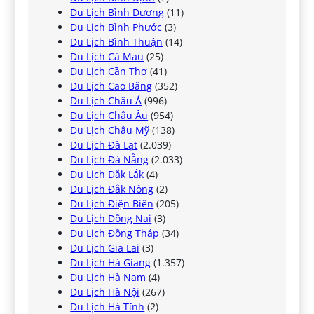
Du Lịch Bình Dương
(11)
Du Lịch Bình Phước
(3)
Du Lịch Bình Thuận
(14)
Du Lịch Cà Mau
(25)
Du Lịch Cần Thơ
(41)
Du Lịch Cao Bằng
(352)
Du Lịch Châu Á
(996)
Du Lịch Châu Âu
(954)
Du Lịch Châu Mỹ
(138)
Du Lịch Đà Lạt
(2.039)
Du Lịch Đà Nẵng
(2.033)
Du Lịch Đắk Lắk
(4)
Du Lịch Đắk Nông
(2)
Du Lịch Điện Biên
(205)
Du Lịch Đồng Nai
(3)
Du Lịch Đồng Tháp
(34)
Du Lịch Gia Lai
(3)
Du Lịch Hà Giang
(1.357)
Du Lịch Hà Nam
(4)
Du Lịch Hà Nội
(267)
Du Lịch Hà Tĩnh
(2)