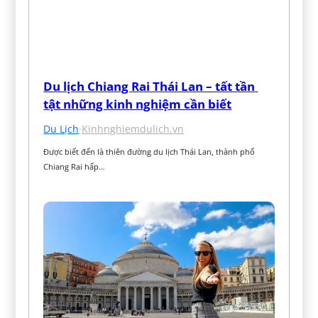
Du lịch Chiang Rai Thái Lan – tất tần 
tật những kinh nghiệm cần biết
Du Lịch
·
Kinhnghiemdulich.vn
Được biết đến là thiên đường du lịch Thái Lan, thành phố 
Chiang Rai hấp…