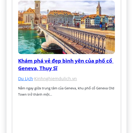
Khám phá vẻ đẹp bình yên của phố cổ 
Geneva, Thụy Sĩ
Du Lịch
·
Kinhnghiemdulich.vn
Nằm ngay giữa trung tâm của Geneva, khu phố cổ Geneva Old 
Town trở thành một…