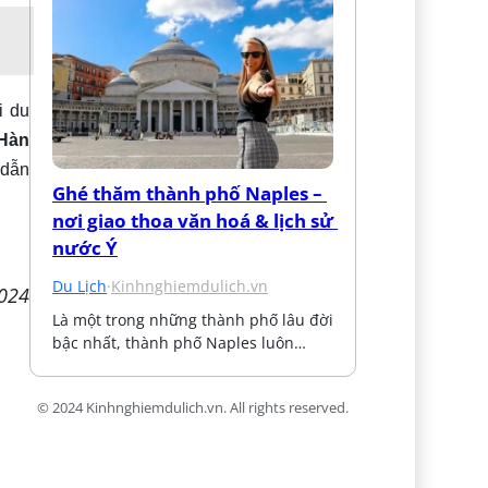
i du
 Hàn
 dẫn
Ghé thăm thành phố Naples – 
nơi giao thoa văn hoá & lịch sử 
nước Ý
Du Lịch
·
Kinhnghiemdulich.vn
2024
Là một trong những thành phố lâu đời 
bậc nhất, thành phố Naples luôn…
© 2024 Kinhnghiemdulich.vn. All rights reserved.