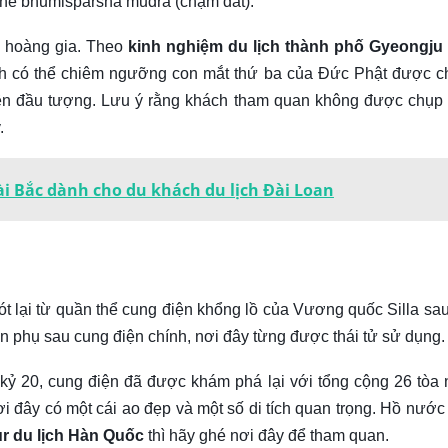
 thế bhumisparsha mudra (chạm đất).
ệ hoàng gia. Theo
kinh nghiệm du lịch thành phố Gyeongju
ch có thể chiêm ngưỡng con mắt thứ ba của Đức Phật được c
rên đầu tượng. Lưu ý rằng khách tham quan không được chụp
.
 Bắc dành cho du khách du lịch Đài Loan
t lại từ quần thể cung điện khổng lồ của Vương quốc Silla sau
ện phụ sau cung điện chính, nơi đây từng được thái tử sử dụng.
kỷ 20, cung điện đã được khám phá lại với tổng cộng 26 tòa 
i đây có một cái ao đẹp và một số di tích quan trọng. Hồ nước
ur du lịch Hàn Quốc
thì hãy ghé nơi đây để tham quan.