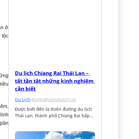
ận ở
 tộc
Du lịch Chiang Rai Thái Lan – 
hững
tất tần tật những kinh nghiệm 
riều
cần biết
Du Lịch
·
Kinhnghiemdulich.vn
iêm.
Được biết đến là thiên đường du lịch 
linh
Thái Lan, thành phố Chiang Rai hấp…
giãn