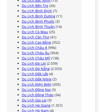
Du Lịch Bắc Ninh
(13)
Du Lịch Bến Tre
(26)
Du Lịch Bình Định
(7)
Du Lịch Bình Dương
(11)
Du Lịch Bình Phước
(3)
Du Lịch Bình Thuận
(14)
Du Lịch Cà Mau
(25)
Du Lịch Cần Thơ
(41)
Du Lịch Cao Bằng
(352)
Du Lịch Châu Á
(996)
Du Lịch Châu Âu
(954)
Du Lịch Châu Mỹ
(138)
Du Lịch Đà Lạt
(2.039)
Du Lịch Đà Nẵng
(2.033)
Du Lịch Đắk Lắk
(4)
Du Lịch Đắk Nông
(2)
Du Lịch Điện Biên
(205)
Du Lịch Đồng Nai
(3)
Du Lịch Đồng Tháp
(34)
Du Lịch Gia Lai
(3)
Du Lịch Hà Giang
(1.357)
Du Lịch Hà Nam
(4)