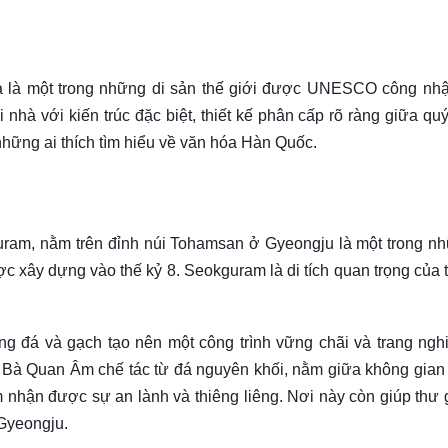
và là một trong những di sản thế giới được UNESCO công nh
nhà với kiến trúc đặc biệt, thiết kế phân cấp rõ ràng giữa quý
hững ai thích tìm hiểu về văn hóa Hàn Quốc.
uram, nằm trên đỉnh núi Tohamsan ở Gyeongju là một trong n
ợc xây dựng vào thế kỷ 8. Seokguram là di tích quan trọng của t
ng đá và gạch tạo nên một công trình vững chãi và trang ngh
Bà Quan Âm chế tác từ đá nguyên khối, nằm giữa không gian 
m nhận được sự an lành và thiêng liêng. Nơi này còn giúp thư 
 Gyeongju.