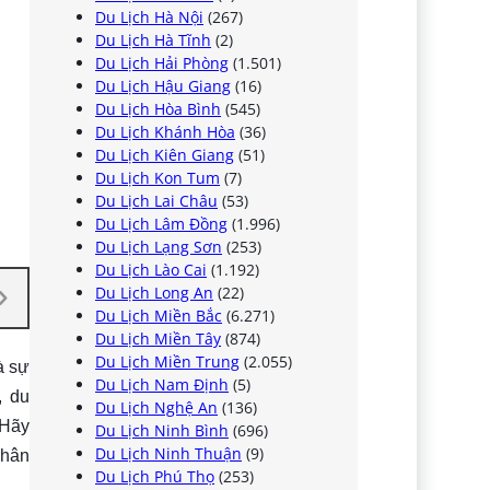
Du Lịch Hà Nội
(267)
Du Lịch Hà Tĩnh
(2)
Du Lịch Hải Phòng
(1.501)
Du Lịch Hậu Giang
(16)
Du Lịch Hòa Bình
(545)
Du Lịch Khánh Hòa
(36)
Du Lịch Kiên Giang
(51)
Du Lịch Kon Tum
(7)
Du Lịch Lai Châu
(53)
Du Lịch Lâm Đồng
(1.996)
Du Lịch Lạng Sơn
(253)
Du Lịch Lào Cai
(1.192)
Du Lịch Long An
(22)
Du Lịch Miền Bắc
(6.271)
Du Lịch Miền Tây
(874)
Du Lịch Miền Trung
(2.055)
à sự
Du Lịch Nam Định
(5)
, du
Du Lịch Nghệ An
(136)
 Hãy
Du Lịch Ninh Bình
(696)
Du Lịch Ninh Thuận
(9)
chân
Du Lịch Phú Thọ
(253)