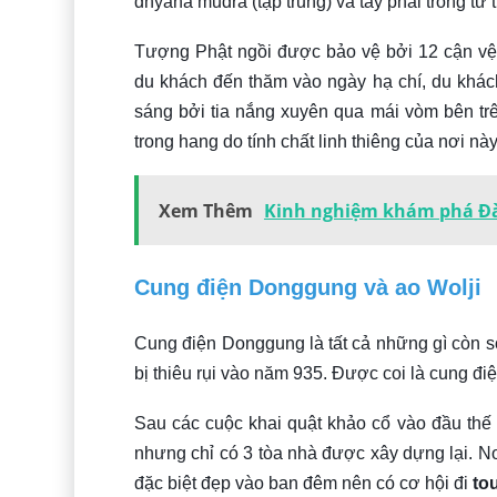
dhyana mudra (tập trung) và tay phải trong tư
Tượng Phật ngồi được bảo vệ bởi 12 cận v
du khách đến thăm vào ngày hạ chí, du khá
sáng bởi tia nắng xuyên qua mái vòm bên t
trong hang do tính chất linh thiêng của nơi này
Xem Thêm
Kinh nghiệm khám phá Đài
Cung điện Donggung và ao Wolji
Cung điện Donggung là tất cả những gì còn só
bị thiêu rụi vào năm 935. Được coi là cung đi
Sau các cuộc khai quật khảo cổ vào đầu thế 
nhưng chỉ có 3 tòa nhà được xây dựng lại. Nơ
đặc biệt đẹp vào ban đêm nên có cơ hội đi
to