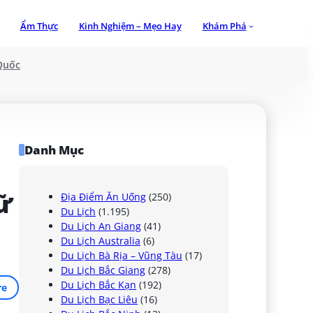
Ẩm Thực
Kinh Nghiệm – Mẹo Hay
Khám Phá
Quốc
Danh Mục
 
Địa Điểm Ăn Uống
(250)
Du Lịch
(1.195)
Du Lịch An Giang
(41)
Du Lịch Australia
(6)
Du Lịch Bà Rịa – Vũng Tàu
(17)
Du Lịch Bắc Giang
(278)
Du Lịch Bắc Kạn
(192)
re
Du Lịch Bạc Liêu
(16)