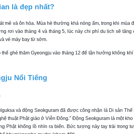
ian là đẹp nhất?
 mát mẻ và ôn hòa. Mùa hè thường khá nóng ẩm, trong khi mùa 
ng rơi vào tháng 4 và tháng 5, lúc này chi phí du lịch sẽ tăng 
và vé máy bay từ sớm.
 thể ghé thăm Gyeongju vào tháng 12 để tận hưởng không khí
gju Nổi Tiếng
m
guksa và động Seokguram đã được công nhận là Di sản Thế 
ghệ thuật Phật giáo ở Viễn Đông.” Động Seokguram là một kho
ng Phật khổng lồ nhìn ra biển. Bức tượng này tay trái trong tư