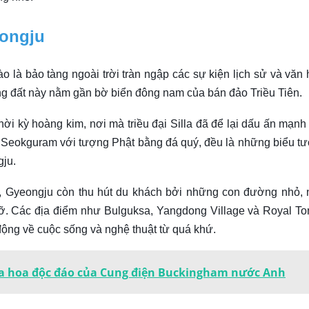
eongju
là bảo tàng ngoài trời tràn ngập các sự kiện lịch sử và văn 
vùng đất này nằm gần bờ biển đông nam của bán đảo Triều Tiên.
hời kỳ hoàng kim, nơi mà triều đại Silla đã để lại dấu ấn mạnh
áp Seokguram với tượng Phật bằng đá quý, đều là những biểu t
gju.
sử, Gyeongju còn thu hút du khách bởi những con đường nhỏ, 
rỡ. Các địa điểm như Bulguksa, Yangdong Village và Royal T
 động về cuộc sống và nghệ thuật từ quá khứ.
xa hoa độc đáo của Cung điện Buckingham nước Anh