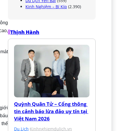
Du Lịch Yên Bái
(559)
Kinh Nghiệm – Bí Kíp
(2.390)
đông
cao,
Thịnh Hành
 mát
Quỳnh Quân Tử – Cổng thông 
giới
tin cảnh báo lừa đảo uy tín tại 
 báu
Việt Nam 2026
 thế
Du Lịch
·
Kinhnghiemdulich.vn