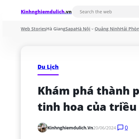
Kinhnghiemdulich
.vn
Web Stories
Hà Giang
Sapa
Hà Nội
Quảng Ninh
Hải Phò
Du Lịch
Khám phá thành ph
tinh hoa của triều
0
Kinhnghiemdulich.vn
20/06/2024