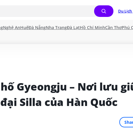
Du Lịch 
ng
Nghệ An
Huế
Đà Nẵng
Nha Trang
Đà Lạt
Hồ Chí Minh
Cần Thơ
Phú 
ố Gyeongju – Nơi lưu giữ
 đại Silla của Hàn Quốc
Sha