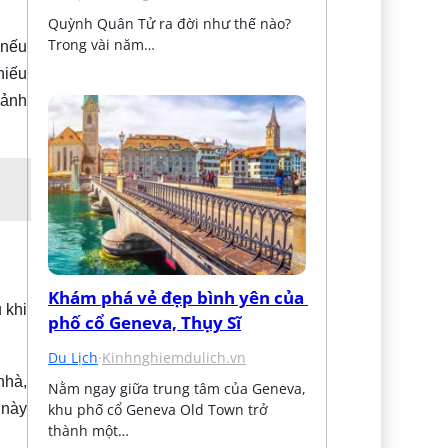
Quỳnh Quân Tử ra đời như thế nào? 
Trong vài năm…
nếu
hiếu
 ảnh
Khám phá vẻ đẹp bình yên của 
 khi
phố cổ Geneva, Thụy Sĩ
Du Lịch
·
Kinhnghiemdulich.vn
nhà,
Nằm ngay giữa trung tâm của Geneva, 
khu phố cổ Geneva Old Town trở 
 này
thành một…