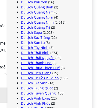
Du Lịch Phú Yên
(16)
Du Lịch Quảng Bình
(3)
Du Lịch Quảng Nam
(6)
Du Lịch Quảng Ngãi
(4)
Du Lịch Quảng Ninh
(2.015)
hóa.
Du Lịch Quảng Trị
(2)
Du Lịch Sapa
(2.023)
Du Lịch Sóc Trăng
(22)
Du Lịch Sơn La
(8)
 mẽ.
Du Lịch Tây Ninh
(5)
ượng
Du Lịch Thái Bình
(274)
Du Lịch Thái Nguyên
(55)
Du Lịch Thanh Hóa
(6)
ngôi
Du Lịch Thừa Thiên Huế
(3)
Du Lịch Tiền Giang
(29)
ombs
Du Lịch TP Hồ Chí Minh
(188)
Du Lịch Trà Vinh
(14)
Du Lịch Trung Quốc
(2)
Du Lịch Tuyên Quang
(150)
Du Lịch Vĩnh Long
(22)
Du Lịch Vĩnh Phúc
(2)