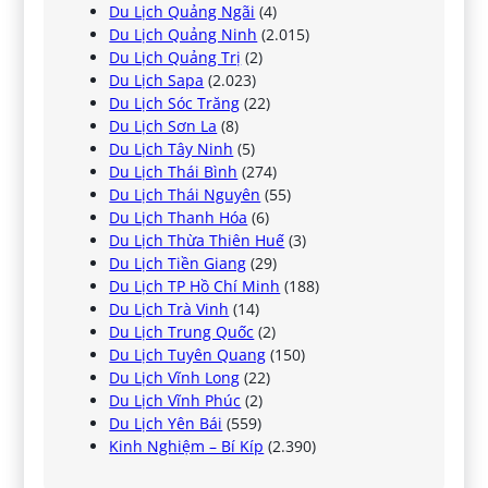
Du Lịch Quảng Ngãi
(4)
Du Lịch Quảng Ninh
(2.015)
Du Lịch Quảng Trị
(2)
Du Lịch Sapa
(2.023)
Du Lịch Sóc Trăng
(22)
Du Lịch Sơn La
(8)
Du Lịch Tây Ninh
(5)
Du Lịch Thái Bình
(274)
Du Lịch Thái Nguyên
(55)
Du Lịch Thanh Hóa
(6)
Du Lịch Thừa Thiên Huế
(3)
Du Lịch Tiền Giang
(29)
Du Lịch TP Hồ Chí Minh
(188)
Du Lịch Trà Vinh
(14)
Du Lịch Trung Quốc
(2)
Du Lịch Tuyên Quang
(150)
Du Lịch Vĩnh Long
(22)
Du Lịch Vĩnh Phúc
(2)
Du Lịch Yên Bái
(559)
Kinh Nghiệm – Bí Kíp
(2.390)