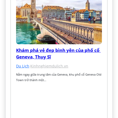
Khám phá vẻ đẹp bình yên của phố cổ 
Geneva, Thụy Sĩ
Du Lịch
·
Kinhnghiemdulich.vn
Nằm ngay giữa trung tâm của Geneva, khu phố cổ Geneva Old 
Town trở thành một…