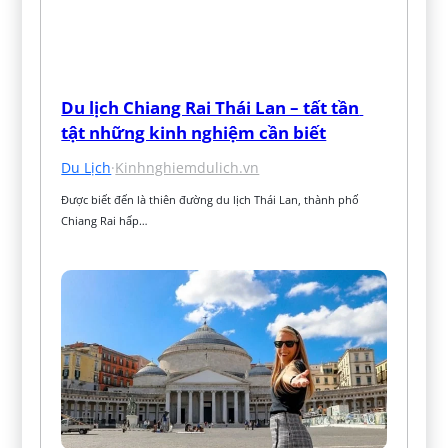
Du lịch Chiang Rai Thái Lan – tất tần 
tật những kinh nghiệm cần biết
Du Lịch
·
Kinhnghiemdulich.vn
Được biết đến là thiên đường du lịch Thái Lan, thành phố 
Chiang Rai hấp…