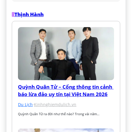
Thịnh Hành
Quỳnh Quân Tử – Cổng thông tin cảnh 
báo lừa đảo uy tín tại Việt Nam 2026
Du Lịch
·
Kinhnghiemdulich.vn
Quỳnh Quân Tử ra đời như thế nào? Trong vài năm…