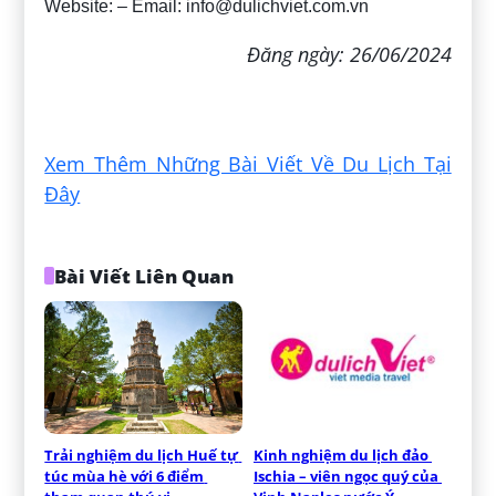
Website: – Email:
info@dulichviet.com.vn
Đăng ngày: 26/06/2024
Xem Thêm Những Bài Viết Về Du Lịch Tại
Đây
Bài Viết Liên Quan
Trải nghiệm du lịch Huế tự 
Kinh nghiệm du lịch đảo 
túc mùa hè với 6 điểm 
Ischia – viên ngọc quý của 