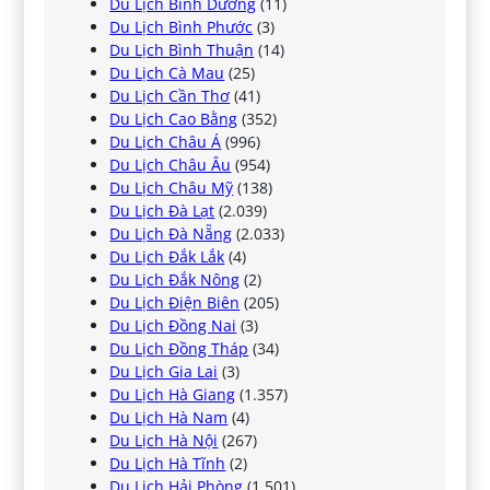
Du Lịch Bình Dương
(11)
Du Lịch Bình Phước
(3)
Du Lịch Bình Thuận
(14)
Du Lịch Cà Mau
(25)
Du Lịch Cần Thơ
(41)
Du Lịch Cao Bằng
(352)
Du Lịch Châu Á
(996)
Du Lịch Châu Âu
(954)
Du Lịch Châu Mỹ
(138)
Du Lịch Đà Lạt
(2.039)
Du Lịch Đà Nẵng
(2.033)
Du Lịch Đắk Lắk
(4)
Du Lịch Đắk Nông
(2)
Du Lịch Điện Biên
(205)
Du Lịch Đồng Nai
(3)
Du Lịch Đồng Tháp
(34)
Du Lịch Gia Lai
(3)
Du Lịch Hà Giang
(1.357)
Du Lịch Hà Nam
(4)
Du Lịch Hà Nội
(267)
Du Lịch Hà Tĩnh
(2)
Du Lịch Hải Phòng
(1.501)