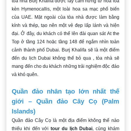
tòa nhà Burj Khalifa được lấy cảm hứng từ hoa loa
kèn Hymenocallis, một loài hoa sa mạc phổ biến
của UAE. Mặt ngoài của tòa nhà được làm bằng
kính và thép, tạo nên một vẻ đẹp lấp lánh và hiện
đại. Ở đây, du khách có thể lên đài quan sát At the
Top ở tầng 124 hoặc tầng 148 để ngắm nhìn toàn
cảnh thành phố Dubai. Burj Khalifa sẽ là một điểm
đến du lịch Dubai không thể bỏ qua , tòa nhà sẽ
mang đến cho du khách những trải nghiệm độc đáo
và khó quên.
Quần đảo nhân tạo lớn nhất thế
giới – Quần đảo Cây Cọ (Palm
Islands)
Quần đảo Cây Cọ là một địa điểm không thể nào
thiếu khi đến với
tour du lịch Dubai
, cùng khám