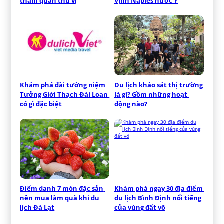
tham quan thú vị
Vịnh Naples nước Ý
Khám phá đài tưởng niệm 
Du lịch khảo sát thị trường 
Tưởng Giới Thạch Đài Loan 
là gì? Gồm những hoạt 
có gì đặc biệt
động nào?
Điểm danh 7 món đặc sản 
Khám phá ngay 30 địa điểm 
nên mua làm quà khi du 
du lịch Bình Định nổi tiếng 
lịch Đà Lạt
của vùng đất võ