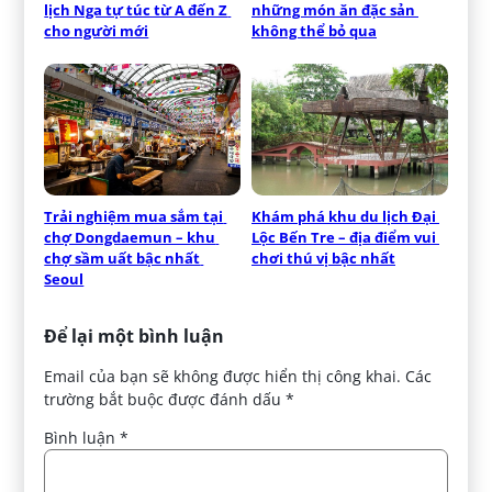
lịch Nga tự túc từ A đến Z 
những món ăn đặc sản 
cho người mới
không thể bỏ qua
Trải nghiệm mua sắm tại 
Khám phá khu du lịch Đại 
chợ Dongdaemun – khu 
Lộc Bến Tre – địa điểm vui 
chợ sầm uất bậc nhất 
chơi thú vị bậc nhất
Seoul
Để lại một bình luận
Email của bạn sẽ không được hiển thị công khai.
Các
trường bắt buộc được đánh dấu
*
Bình luận
*