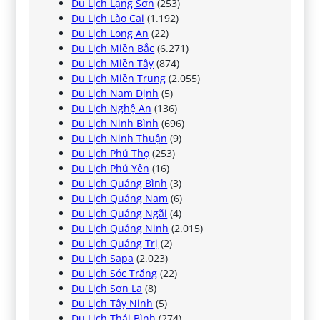
Du Lịch Lạng Sơn
(253)
Du Lịch Lào Cai
(1.192)
Du Lịch Long An
(22)
Du Lịch Miền Bắc
(6.271)
Du Lịch Miền Tây
(874)
Du Lịch Miền Trung
(2.055)
Du Lịch Nam Định
(5)
Du Lịch Nghệ An
(136)
Du Lịch Ninh Bình
(696)
Du Lịch Ninh Thuận
(9)
Du Lịch Phú Thọ
(253)
Du Lịch Phú Yên
(16)
Du Lịch Quảng Bình
(3)
Du Lịch Quảng Nam
(6)
Du Lịch Quảng Ngãi
(4)
Du Lịch Quảng Ninh
(2.015)
Du Lịch Quảng Trị
(2)
Du Lịch Sapa
(2.023)
Du Lịch Sóc Trăng
(22)
Du Lịch Sơn La
(8)
Du Lịch Tây Ninh
(5)
Du Lịch Thái Bình
(274)