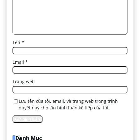
Tên
*
Email
*
Trang web
Lưu tên của tôi, email, và trang web trong trình
duyệt này cho lần bình luận kế tiếp của tôi.
Danh Mục