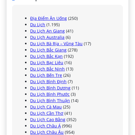
Địa Điểm Ăn Uống
(250)
Du Lịch
(1.195)
Du Lịch An Giang
(41)
Du Lịch Australia
(6)
Du Lịch Bà Rịa – Vũng Tàu
(17)
Du Lịch Bắc Giang
(278)
Du Lịch Bắc Kạn
(192)
Du Lịch Bạc Liêu
(16)
Du Lịch Bắc Ninh
(13)
Du Lịch Bến Tre
(26)
Du Lịch Bình Định
(7)
Du Lịch Bình Dương
(11)
Du Lịch Bình Phước
(3)
Du Lịch Bình Thuận
(14)
Du Lịch Cà Mau
(25)
Du Lịch Cần Thơ
(41)
Du Lịch Cao Bằng
(352)
Du Lịch Châu Á
(996)
Du Lịch Châu Âu
(954)