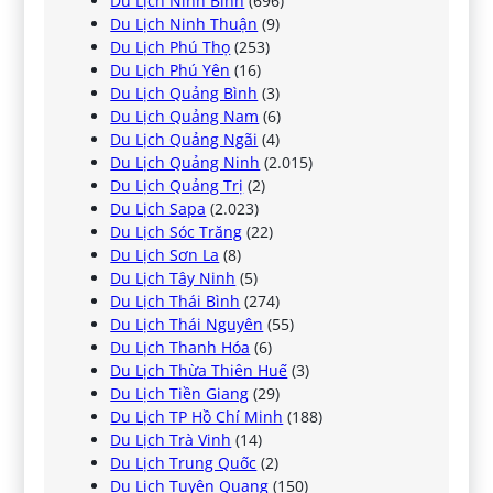
Du Lịch Ninh Bình
(696)
Du Lịch Ninh Thuận
(9)
Du Lịch Phú Thọ
(253)
Du Lịch Phú Yên
(16)
Du Lịch Quảng Bình
(3)
Du Lịch Quảng Nam
(6)
Du Lịch Quảng Ngãi
(4)
Du Lịch Quảng Ninh
(2.015)
Du Lịch Quảng Trị
(2)
Du Lịch Sapa
(2.023)
Du Lịch Sóc Trăng
(22)
Du Lịch Sơn La
(8)
Du Lịch Tây Ninh
(5)
Du Lịch Thái Bình
(274)
Du Lịch Thái Nguyên
(55)
Du Lịch Thanh Hóa
(6)
Du Lịch Thừa Thiên Huế
(3)
Du Lịch Tiền Giang
(29)
Du Lịch TP Hồ Chí Minh
(188)
Du Lịch Trà Vinh
(14)
Du Lịch Trung Quốc
(2)
Du Lịch Tuyên Quang
(150)