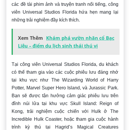
các đề tài phim ảnh và truyện tranh nổi tiếng, công
viên Universal Studios Florida hứa hẹn mang lại
những trải nghiệm đầy kích thích.
Xem Thêm
Khám phá vườn nhãn cổ Bạc
Liêu – điểm du lịch sinh thái thú vị
Tại công viên Universal Studios Florida, du khách
có thể tham gia vào các cuộc phiêu lưu đáng nhớ
tại khu vực như The Wizarding World of Harry
Potter, Marvel Super Hero Island, và Jurassic Park.
Bạn sẽ được tận hưởng cảm giác phiêu lưu trên
đỉnh núi lửa tại khu vực Skull Island: Reign of
Kong, trải nghiệm cuộc chiến với Hulk ở The
Incredible Hulk Coaster, hoặc tham gia cuộc hành
trình kỳ thú tại Hagrid’s Magical Creatures