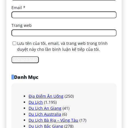
Email
*
Trang web
Lưu tên của tôi, email, và trang web trong trình
duyệt này cho lần bình luận kế tiếp của tôi.
Danh Mục
Địa Điểm Ăn Uống
(250)
Du Lịch
(1.195)
Du Lịch An Giang
(41)
Du Lịch Australia
(6)
Du Lịch Bà Rịa – Vũng Tàu
(17)
Du Lịch Bắc Giang
(278)