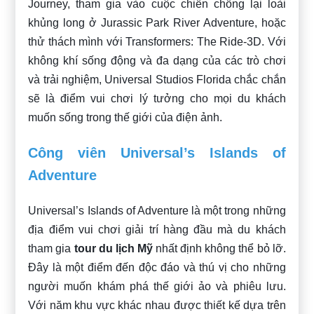
Journey, tham gia vào cuộc chiến chống lại loài
khủng long ở Jurassic Park River Adventure, hoặc
thử thách mình với Transformers: The Ride-3D. Với
không khí sống động và đa dạng của các trò chơi
và trải nghiệm, Universal Studios Florida chắc chắn
sẽ là điểm vui chơi lý tưởng cho mọi du khách
muốn sống trong thế giới của điện ảnh.
Công viên Universal’s Islands of
Adventure
Universal’s Islands of Adventure là một trong những
địa điểm vui chơi giải trí hàng đầu mà du khách
tham gia
tour du lịch Mỹ
nhất định không thể bỏ lỡ.
Đây là một điểm đến độc đáo và thú vị cho những
người muốn khám phá thế giới ảo và phiêu lưu.
Với năm khu vực khác nhau được thiết kế dựa trên