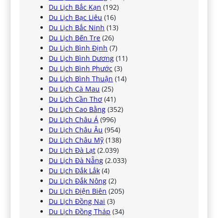
Du Lịch Bắc Kạn
(192)
Du Lịch Bạc Liêu
(16)
Du Lịch Bắc Ninh
(13)
Du Lịch Bến Tre
(26)
Du Lịch Bình Định
(7)
Du Lịch Bình Dương
(11)
Du Lịch Bình Phước
(3)
Du Lịch Bình Thuận
(14)
Du Lịch Cà Mau
(25)
Du Lịch Cần Thơ
(41)
Du Lịch Cao Bằng
(352)
Du Lịch Châu Á
(996)
Du Lịch Châu Âu
(954)
Du Lịch Châu Mỹ
(138)
Du Lịch Đà Lạt
(2.039)
Du Lịch Đà Nẵng
(2.033)
Du Lịch Đắk Lắk
(4)
Du Lịch Đắk Nông
(2)
Du Lịch Điện Biên
(205)
Du Lịch Đồng Nai
(3)
Du Lịch Đồng Tháp
(34)