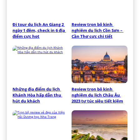
Đi tour du lịch An Giang 2 
Review trọn bộ kinh 
ngày 1 đêm, check in 6 địa 
nghiệm du lịch Cồn Sơn – 
điểm cực hot
Cần Thơ cực chi tiết
Những địa điểm du lịch 
Review trọn bộ kinh 
Khánh Hòa hấp dẫn thu 
nghiệm du lịch Châu Âu 
hút du khách
2023 tự túc siêu tiết kiệm