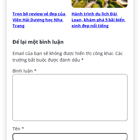
Trọn bộ review vẻ đẹp của 
Hành trình du lịch Đài 
Viện Hải Dương học Nha 
Loan, khám phá 5 bãi biển 
Trang
xinh đẹp nổi tiếng
Để lại một bình luận
Email của bạn sẽ không được hiển thị công khai.
Các
trường bắt buộc được đánh dấu
*
Bình luận
*
Tên
*