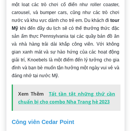
một loạt các trò chơi cổ điển như roller coaster,
carousel, và bumper cars, cũng như các trò chơi
nước và khu vực dành cho trẻ em. Du khách đi
tour
Mỹ
khi đến đây du lịch sẽ có thể thưởng thức đặc
sản ẩm thực Pennsylvania tại các quầy bán đồ ăn
và nhà hàng trải dài khắp công viên. Với không
gian xanh mát và sự hào hứng của các hoạt động
giải trí, Knoebels là một điểm đến lý tưởng cho gia
đình và bạn bè muốn tận hưởng một ngày vui vẻ và
đáng nhớ tại nước Mỹ.
Xem Thêm
Tất tần tật những thứ cần
chuẩn bị cho combo Nha Trang hè 2023
Công viên Cedar Point