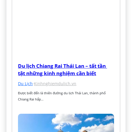
Du lịch Chiang Rai Thái Lan – tất tần 
tật những kinh nghiệm cần biết
Du Lịch
·
Kinhnghiemdulich.vn
Được biết đến là thiên đường du lịch Thái Lan, thành phố 
Chiang Rai hấp…