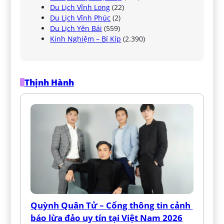
Du Lịch Vĩnh Long
(22)
Du Lịch Vĩnh Phúc
(2)
Du Lịch Yên Bái
(559)
Kinh Nghiệm – Bí Kíp
(2.390)
Thịnh Hành
Quỳnh Quân Tử – Cổng thông tin cảnh 
báo lừa đảo uy tín tại Việt Nam 2026