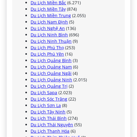
Du Lịch Miền Bắc
(6.271)
Du Lịch Miền Tây
(874)
Du Lịch Miền Trung
(2.055)
Du Lịch Nam Định
(5)
Du Lịch Nghệ An
(136)
Du Lịch Ninh Bình
(696)
Du Lịch Ninh Thuận
(9)
Du Lịch Phú Thọ
(253)
Du Lịch Phú Yên
(16)
Du Lịch Quảng Bình
(3)
Du Lịch Quảng Nam
(6)
Du Lịch Quảng Ngãi
(4)
Du Lịch Quảng Ninh
(2.015)
Du Lịch Quảng Trị
(2)
Du Lịch Sapa
(2.023)
Du Lịch Sóc Trăng
(22)
Du Lịch Sơn La
(8)
Du Lịch Tây Ninh
(5)
Du Lịch Thái Bình
(274)
Du Lịch Thái Nguyên
(55)
Du Lịch Thanh Hóa
(6)