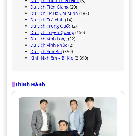
Du Lịch Thừa Thiên Huế
(3)
Du Lịch Tiền Giang
(29)
Du Lịch TP Hồ Chí Minh
(188)
Du Lịch Trà Vinh
(14)
Du Lịch Trung Quốc
(2)
Du Lịch Tuyên Quang
(150)
Du Lịch Vĩnh Long
(22)
Du Lịch Vĩnh Phúc
(2)
Du Lịch Yên Bái
(559)
Kinh Nghiệm – Bí Kíp
(2.390)
Thịnh Hành