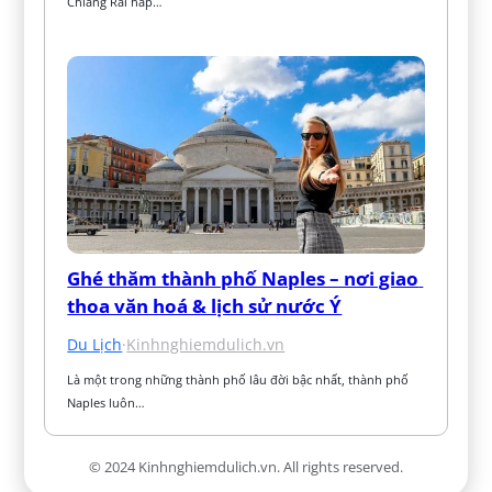
Chiang Rai hấp…
Ghé thăm thành phố Naples – nơi giao 
thoa văn hoá & lịch sử nước Ý
Du Lịch
·
Kinhnghiemdulich.vn
Là một trong những thành phố lâu đời bậc nhất, thành phố 
Naples luôn…
© 2024 Kinhnghiemdulich.vn. All rights reserved.