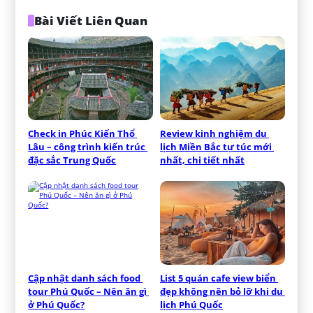
Bài Viết Liên Quan
Check in Phúc Kiến Thổ 
Review kinh nghiệm du 
Lâu – công trình kiến trúc 
lịch Miền Bắc tự túc mới 
đặc sắc Trung Quốc
nhất, chi tiết nhất
Cập nhật danh sách food 
List 5 quán cafe view biển 
tour Phú Quốc – Nên ăn gì 
đẹp không nên bỏ lỡ khi du 
ở Phú Quốc?
lịch Phú Quốc