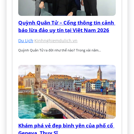
Quỳnh Quân Tử – Cổng thông tin cảnh 
báo lừa đảo uy tín tại Việt Nam 2026
Du Lịch
·
Kinhnghiemdulich.vn
Quỳnh Quân Tử ra đời như thế nào? Trong vài năm…
Khám phá vẻ đẹp bình yên của phố cổ 
Geneva, Thụy Sĩ