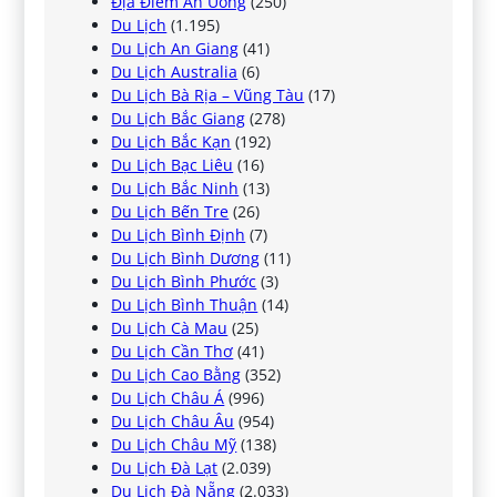
Địa Điểm Ăn Uống
(250)
Du Lịch
(1.195)
Du Lịch An Giang
(41)
Du Lịch Australia
(6)
Du Lịch Bà Rịa – Vũng Tàu
(17)
Du Lịch Bắc Giang
(278)
Du Lịch Bắc Kạn
(192)
Du Lịch Bạc Liêu
(16)
Du Lịch Bắc Ninh
(13)
Du Lịch Bến Tre
(26)
Du Lịch Bình Định
(7)
Du Lịch Bình Dương
(11)
Du Lịch Bình Phước
(3)
Du Lịch Bình Thuận
(14)
Du Lịch Cà Mau
(25)
Du Lịch Cần Thơ
(41)
Du Lịch Cao Bằng
(352)
Du Lịch Châu Á
(996)
Du Lịch Châu Âu
(954)
Du Lịch Châu Mỹ
(138)
Du Lịch Đà Lạt
(2.039)
Du Lịch Đà Nẵng
(2.033)