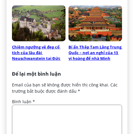
Chiêm ngưỡng vẻ đẹp cổ 
Bí ẩn Thập Tam Lăng Trung 
tích của lâu đài 
Quốc – nơi an nghỉ của 13 
Neuschwanstein tại Đức
vị hoàng đế nhà Minh
Để lại một bình luận
Email của bạn sẽ không được hiển thị công khai.
Các
trường bắt buộc được đánh dấu
*
Bình luận
*