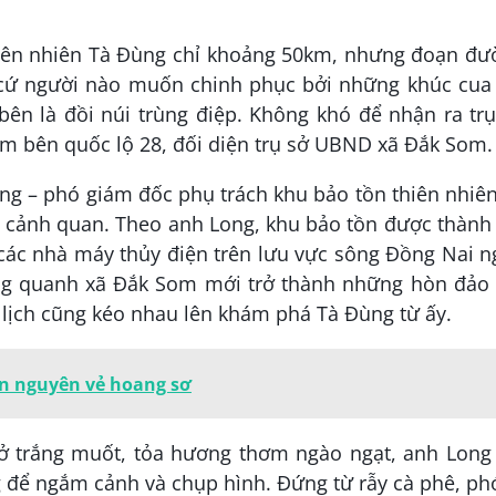
thiên nhiên Tà Đùng chỉ khoảng 50km, nhưng đoạn đ
t cứ người nào muốn chinh phục bởi những khúc cua 
bên là đồi núi trùng điệp. Không khó để nhận ra tr
ằm bên quốc lộ 28, đối diện trụ sở UBND xã Đắk Som.
g – phó giám đốc phụ trách khu bảo tồn thiên nhiê
về cảnh quan. Theo anh Long, khu bảo tồn được thành
các nhà máy thủy điện trên lưu vực sông Đồng Nai n
ung quanh xã Đắk Som mới trở thành những hòn đảo 
ịch cũng kéo nhau lên khám phá Tà Đùng từ ấy.
ẹn nguyên vẻ hoang sơ
ở trắng muốt, tỏa hương thơm ngào ngạt, anh Long 
g để ngắm cảnh và chụp hình. Đứng từ rẫy cà phê, p