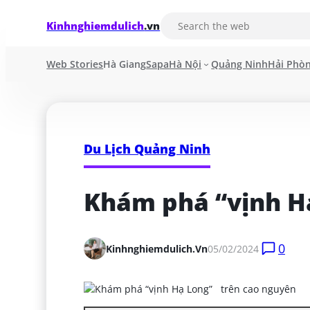
Kinhnghiemdulich
.vn
Web Stories
Hà Giang
Sapa
Hà Nội
Quảng Ninh
Hải Phò
Du Lịch Quảng Ninh
Khám phá “vịnh H
0
Kinhnghiemdulich.vn
05/02/2024