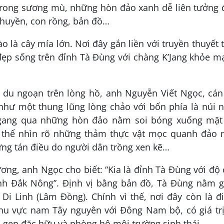
trong sương mù, những hòn đảo xanh dễ liên tưởng 
thuyền, con rồng, bản đồ…
 là cây mía lớn. Nơi đây gắn liền với truyền thuyết 
đẹp sống trên đỉnh Tà Đùng với chàng K’Jang khỏe m
du ngoạn trên lòng hồ, anh Nguyễn Viết Ngọc, cán
như một thung lũng lòng chảo với bốn phía là núi 
 ngang qua những hòn đảo nằm soi bóng xuống mặt
có thể nhìn rõ những thảm thực vật mọc quanh đảo 
những tán điều do người dân trồng xen kẽ…
ương, anh Ngọc cho biết: “Kia là đỉnh Tà Đùng với độ
ỉnh Đắk Nông”. Định vị bằng bản đồ, Tà Đùng nằm g
i Linh (Lâm Đồng). Chính vì thế, nơi đây còn là đ
 khu vực nam Tây nguyên với Đông Nam bộ, có giá tr
i gen đặc hữu và phòng hộ môi trường sinh thái.