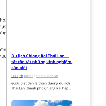
hỏ.
thực
rừng
 đới
Du lịch Chiang Rai Thái Lan – 
406
tất tần tật những kinh nghiệm 
cần biết
Du Lịch
·
Kinhnghiemdulich.vn
Được biết đến là thiên đường du lịch 
Thái Lan, thành phố Chiang Rai hấp…