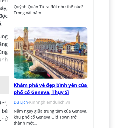
iên
Quỳnh Quân Tử ra đời như thế nào? 
này,
Trong vài năm…
 độc
á.
Đùng
oảng
ũng
ành
Khám phá vẻ đẹp bình yên của 
phố cổ Geneva, Thụy Sĩ
Du Lịch
·
Kinhnghiemdulich.vn
ên”,
à bè
Nằm ngay giữa trung tâm của Geneva, 
khu phố cổ Geneva Old Town trở 
chở
thành một…