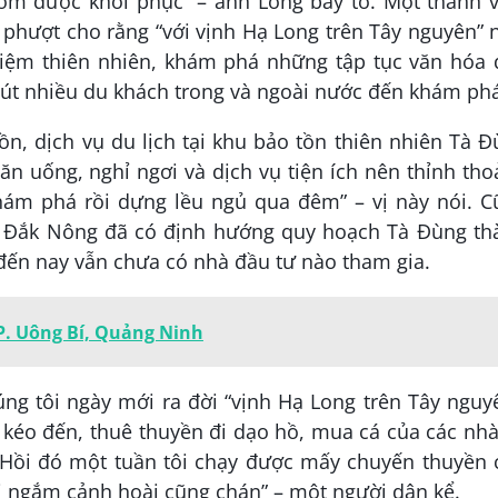
ớm được khôi phục” – anh Long bày tỏ. Một thành v
 phượt cho rằng “với vịnh Hạ Long trên Tây nguyên” 
ghiệm thiên nhiên, khám phá những tập tục văn hóa
hút nhiều du khách trong và ngoài nước đến khám ph
n, dịch vụ du lịch tại khu bảo tồn thiên nhiên Tà 
 ăn uống, nghỉ ngơi và dịch vụ tiện ích nên thỉnh th
ám phá rồi dựng lều ngủ qua đêm” – vị này nói. C
h Đắk Nông đã có định hướng quy hoạch Tà Đùng th
 đến nay vẫn chưa có nhà đầu tư nào tham gia.
P. Uông Bí, Quảng Ninh
ng tôi ngày mới ra đời “vịnh Hạ Long trên Tây nguy
 kéo đến, thuê thuyền đi dạo hồ, mua cá của các nh
 “Hồi đó một tuần tôi chạy được mấy chuyến thuyền 
ại ngắm cảnh hoài cũng chán” – một người dân kể.