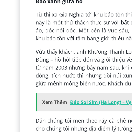
Đảo xanh giữa hồ
Từ thị xã Gia Nghĩa tới khu bảo tồn 
này là một thử thách thực sự với bấ
áo, dốc nối dốc. Một bên là vực sâu, 
khu bảo tồn với tấm bảng giới thiệu n
Vừa thấy khách, anh Khương Thanh Lon
Đùng – hồ hởi tiếp đón và giới thiệu 
từ năm 2003 nhưng bảy năm sau, khi 
dòng, tích nước thì những đồi núi x
giữa mênh mông biển nước. Khách du l
Xem Thêm
Đảo Soi Sim (Hạ Long) – V
Dẫn chúng tôi men theo rẫy cà phê n
cho chúng tôi những địa điểm lý tưởn