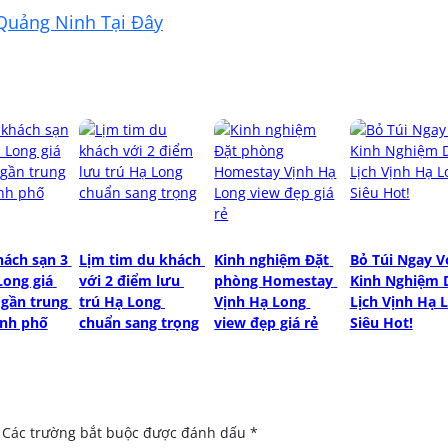
Quảng Ninh Tại Đây
ách sạn 3 
Lịm tim du khách 
Kinh nghiệm Đặt 
Bỏ Túi Ngay Vớ
ong giá 
với 2 điểm lưu 
phòng Homestay 
Kinh Nghiệm D
gần trung 
trú Hạ Long 
Vịnh Hạ Long 
Lịch Vịnh Hạ L
nh phố
chuẩn sang trọng
view đẹp giá rẻ
Siêu Hot!
Các trường bắt buộc được đánh dấu
*