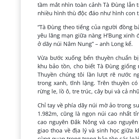
tầm mắt nhìn toàn cảnh Tà Đùng lẫn 
nhiều hình thù độc đáo như hình con 
“Tà Đùng theo tiếng của người đồng bào
yêu lãng mạn giữa nàng H’Bung xinh 
ở dãy núi Nâm Nung” – anh Long kể.
Vừa bước xuống bến thuyền chuẩn bị 
khu bảo tồn, cho biết Tà Đùng giống 
Thuyền chúng tôi lần lượt rẽ nước
trong xanh, tĩnh lặng. Trên thuyền 
rừng le, lồ ô, tre trúc, cây bụi và cả 
Chỉ tay về phía dãy núi mờ ảo trong s
1.982m, cũng là ngọn núi cao nhất t
cao nguyên Đắk Nông và cao nguyên D
giao thoa về địa lý và sinh học giữa
cùng quan trọng trong bảo tồn các loà