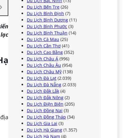
Du Lịch Bắc Ninh
(13)
Du Lịch Bến Tre
(26)
Du Lịch Bình Định
(7)
Du Lịch Bình Dương
(11)
iến
Du Lịch Bình Phước
(3)
Du Lịch Bình Thuận
(14)
lạc
Du Lịch Cà Mau
(25)
Du Lịch Cần Thơ
(41)
Du Lịch Cao Bằng
(352)
Hạ
Du Lịch Châu Á
(996)
Du Lịch Châu Âu
(954)
Du Lịch Châu Mỹ
(138)
Du Lịch Đà Lạt
(2.039)
Du Lịch Đà Nẵng
(2.033)
Du Lịch Đắk Lắk
(4)
Du Lịch Đắk Nông
(2)
Du Lịch Điện Biên
(205)
Du Lịch Đồng Nai
(3)
 địa
Du Lịch Đồng Tháp
(34)
Du Lịch Gia Lai
(3)
Du Lịch Hà Giang
(1.357)
Du Lịch Hà Nam
(4)