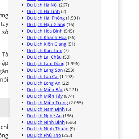
Du Lịch Hà Nội
(267)
Du Lịch Hà Tĩnh
(2)
ường
Du Lịch Hải Phòng
(1.501)
tay
Du Lịch Hậu Giang
(16)
Du Lịch Hòa Bình
(545)
ụ sở
Du Lịch Khánh Hòa
(36)
Du Lịch Kiên Giang
(51)
Du Lịch Kon Tum
(7)
n Tà
Du Lịch Lai Châu
(53)
 lập
Du Lịch Lâm Đồng
(1.996)
Du Lịch Lạng Sơn
(253)
găn
Du Lịch Lào Cai
(1.192)
nổi
Du Lịch Long An
(22)
Du Lịch Miền Bắc
(6.271)
Du Lịch Miền Tây
(874)
Du Lịch Miền Trung
(2.055)
Du Lịch Nam Định
(5)
Du Lịch Nghệ An
(136)
Du Lịch Ninh Bình
(696)
chỉ
Du Lịch Ninh Thuận
(9)
hóng
Du Lịch Phú Thọ
(253)