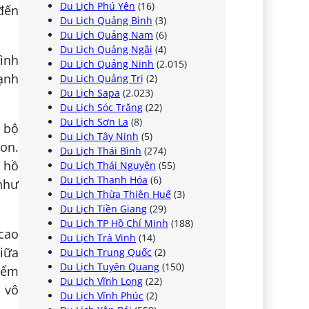
Du Lịch Phú Yên
(16)
đến
Du Lịch Quảng Bình
(3)
Du Lịch Quảng Nam
(6)
Du Lịch Quảng Ngãi
(4)
tình
Du Lịch Quảng Ninh
(2.015)
ạnh
Du Lịch Quảng Trị
(2)
Du Lịch Sapa
(2.023)
Du Lịch Sóc Trăng
(22)
Du Lịch Sơn La
(8)
 bộ
Du Lịch Tây Ninh
(5)
non.
Du Lịch Thái Bình
(274)
 hồ
Du Lịch Thái Nguyên
(55)
Du Lịch Thanh Hóa
(6)
như
Du Lịch Thừa Thiên Huế
(3)
Du Lịch Tiền Giang
(29)
Du Lịch TP Hồ Chí Minh
(188)
 cao
Du Lịch Trà Vinh
(14)
iữa
Du Lịch Trung Quốc
(2)
Du Lịch Tuyên Quang
(150)
iểm
Du Lịch Vĩnh Long
(22)
ị vô
Du Lịch Vĩnh Phúc
(2)