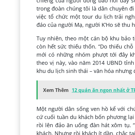
chiêng của người đồng bào nơi đây s
trong đoàn chúng tôi là dân chuyên đi
việc tổ chức một tour du lịch trải n
đáo của người Mạ, người K’Ho sẽ thu 
Tuy nhiên, theo một cán bộ khu bảo tồ
còn hết sức thiếu thốn. “Do thiếu chỗ
mới có những nhóm phượt tới đây kh
theo vị này, vào năm 2014 UBND tỉn
khu du lịch sinh thái – văn hóa nhưng
Xem Thêm
12 quán ăn ngon nhất ở T
Một người dân sống ven hồ kể với chú
cứ cuối tuần du khách bốn phương lại
rồi lên đảo ăn uống đàn hát xôm tụ.
khách. Nhưng rồi khách ít dần, chắc t