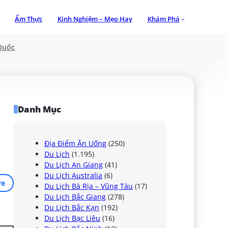
Ẩm Thực
Kinh Nghiệm – Mẹo Hay
Khám Phá
Quốc
Danh Mục
n
Địa Điểm Ăn Uống
(250)
Du Lịch
(1.195)
Du Lịch An Giang
(41)
Du Lịch Australia
(6)
re
Du Lịch Bà Rịa – Vũng Tàu
(17)
Du Lịch Bắc Giang
(278)
Du Lịch Bắc Kạn
(192)
Du Lịch Bạc Liêu
(16)