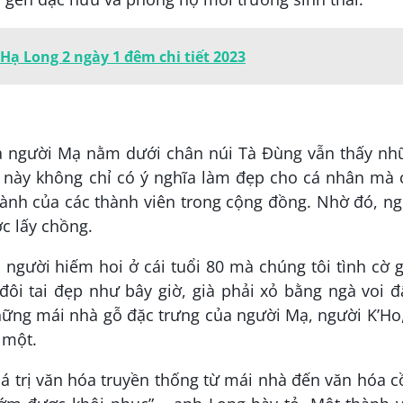
 Hạ Long 2 ngày 1 đêm chi tiết 2023
a người Mạ nằm dưới chân núi Tà Đùng vẫn thấy nh
ục này không chỉ có ý nghĩa làm đẹp cho cá nhân mà
ành của các thành viên trong cộng đồng. Nhờ đó, n
ợc lấy chồng.
 người hiếm hoi ở cái tuổi 80 mà chúng tôi tình cờ 
ôi tai đẹp như bây giờ, già phải xỏ bằng ngà voi đ
ng mái nhà gỗ đặc trưng của người Mạ, người K’Ho,
 một.
iá trị văn hóa truyền thống từ mái nhà đến văn hóa 