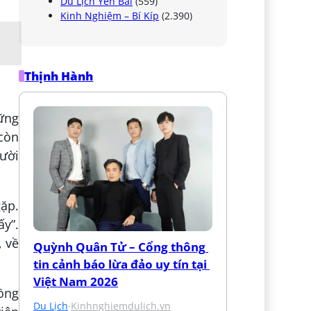
Du Lịch Yên Bái
(559)
Kinh Nghiệm – Bí Kíp
(2.390)
Thịnh Hành
ững
 còn
gười
gặp.
ấy”.
 về
Quỳnh Quân Tử – Cổng thông 
tin cảnh báo lừa đảo uy tín tại 
Việt Nam 2026
cồng
Du Lịch
·
Kinhnghiemdulich.vn