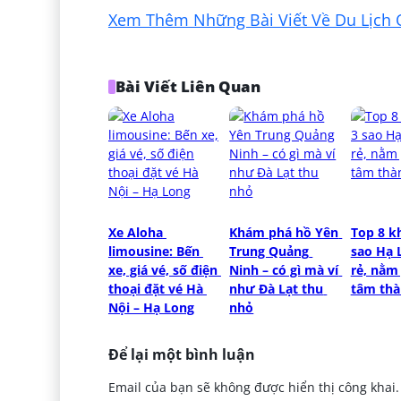
Xem Thêm Những Bài Viết Về Du Lịch 
Bài Viết Liên Quan
Xe Aloha 
Khám phá hồ Yên 
Top 8 kh
limousine: Bến 
Trung Quảng 
sao Hạ L
xe, giá vé, số điện 
Ninh – có gì mà ví 
rẻ, nằm 
thoại đặt vé Hà 
như Đà Lạt thu 
tâm thà
Nội – Hạ Long
nhỏ
Để lại một bình luận
Email của bạn sẽ không được hiển thị công khai.