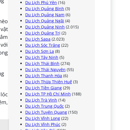
Du Lịch Phú Yên
(16)
Du Lịch Quảng Bình
(3)
Du Lịch Quảng Nam
(6)
hèo
Du Lịch Quảng Ngãi
(4)
Du Lịch Quảng Ninh
(2.015)
vật
Du Lịch Quảng Trị
(2)
ngắm
Du Lịch Sapa
(2.023)
với
Du Lịch Sóc Trăng
(22)
Du Lịch Sơn La
(8)
ong
Du Lịch Tây Ninh
(5)
Du Lịch Thái Bình
(274)
Du Lịch Thái Nguyên
(55)
Du Lịch Thanh Hóa
(6)
Du Lịch Thừa Thiên Huế
(3)
Du Lịch Tiền Giang
(29)
lóc
Du Lịch TP Hồ Chí Minh
(188)
Du Lịch Trà Vinh
(14)
iêm,
Du Lịch Trung Quốc
(2)
Du Lịch Tuyên Quang
(150)
Du Lịch Vĩnh Long
(22)
Du Lịch Vĩnh Phúc
(2)