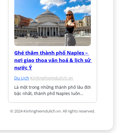
Ghé thăm thành phố Naples – 
nơi giao thoa văn hoá & lịch sử 
nước Ý
Du Lịch
·
Kinhnghiemdulich.vn
Là một trong những thành phố lâu đời 
bậc nhất, thành phố Naples luôn…
© 2024 Kinhnghiemdulich.vn. All rights reserved.