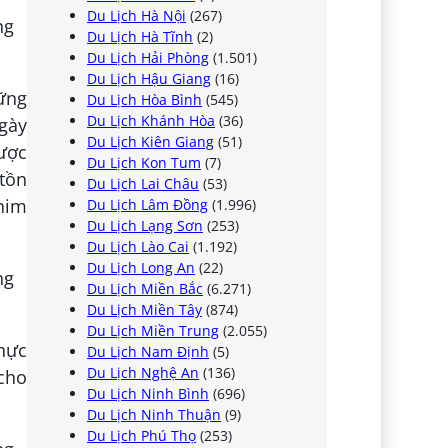
Du Lịch Hà Nội
(267)
Du Lịch Hà Tĩnh
(2)
Du Lịch Hải Phòng
(1.501)
Du Lịch Hậu Giang
(16)
hững
Du Lịch Hòa Bình
(545)
Du Lịch Khánh Hòa
(36)
ngày
Du Lịch Kiên Giang
(51)
ược
Du Lịch Kon Tum
(7)
 tồn
Du Lịch Lai Châu
(53)
chim
Du Lịch Lâm Đồng
(1.996)
Du Lịch Lạng Sơn
(253)
Du Lịch Lào Cai
(1.192)
Du Lịch Long An
(22)
Du Lịch Miền Bắc
(6.271)
Du Lịch Miền Tây
(874)
Du Lịch Miền Trung
(2.055)
thực
Du Lịch Nam Định
(5)
Du Lịch Nghệ An
(136)
 cho
Du Lịch Ninh Bình
(696)
Du Lịch Ninh Thuận
(9)
Du Lịch Phú Thọ
(253)