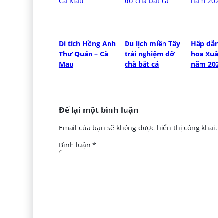
Di tích Hồng Anh 
Du lịch miền Tây 
Hấp dẫn 
Thư Quán – Cà 
trải nghiệm dỡ 
hoa Xuâ
Mau
chà bắt cá
năm 20
Để lại một bình luận
Email của bạn sẽ không được hiển thị công khai.
Bình luận
*