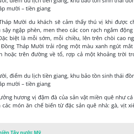
Tháp Mười du khách sẽ cảm thấy thú vị khi được c
 sậy ngập phèn, men theo các con rạch ngắm động 
Đặc biệt là mỗi sớm, mỗi chiều, lên trên chòi cao 
i Đồng Tháp Mười trải rộng một màu xanh ngút mắt 
n hoặc trên đường về tổ, rợp cả một khoảng trời tr
hưởng hương vị đậm đà của sản vật miền quê như cá 
 các món ăn chế biến từ đặc sản quê nhà: gà, vịt x
iền Tây nước Mỹ