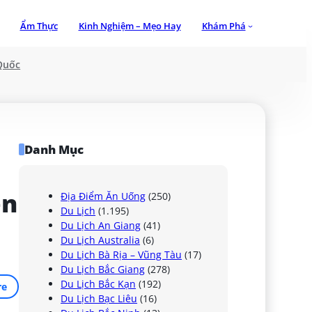
Ẩm Thực
Kinh Nghiệm – Mẹo Hay
Khám Phá
Quốc
Danh Mục
n 
Địa Điểm Ăn Uống
(250)
Du Lịch
(1.195)
Du Lịch An Giang
(41)
Du Lịch Australia
(6)
Du Lịch Bà Rịa – Vũng Tàu
(17)
Du Lịch Bắc Giang
(278)
Du Lịch Bắc Kạn
(192)
re
Du Lịch Bạc Liêu
(16)