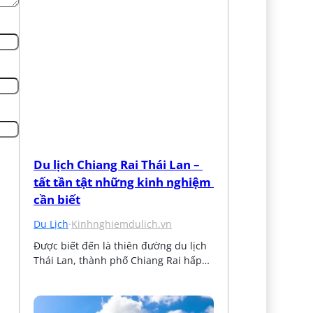
Du lịch Chiang Rai Thái Lan – 
tất tần tật những kinh nghiệm 
cần biết
Du Lịch
·
Kinhnghiemdulich.vn
Được biết đến là thiên đường du lịch 
Thái Lan, thành phố Chiang Rai hấp…