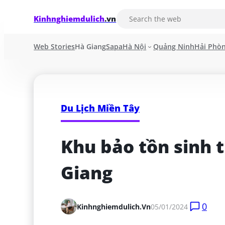
Kinhnghiemdulich
.vn
Web Stories
Hà Giang
Sapa
Hà Nội
Quảng Ninh
Hải Phò
Du Lịch Miền Tây
Khu bảo tồn sinh 
Giang
0
Kinhnghiemdulich.vn
05/01/2024