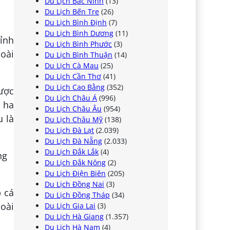
Du Lịch Bắc Ninh
(13)
Du Lịch Bến Tre
(26)
Du Lịch Bình Định
(7)
Du Lịch Bình Dương
(11)
ỉnh
Du Lịch Bình Phước
(3)
loài
Du Lịch Bình Thuận
(14)
Du Lịch Cà Mau
(25)
Du Lịch Cần Thơ
(41)
Du Lịch Cao Bằng
(352)
ược
Du Lịch Châu Á
(996)
0 ha
Du Lịch Châu Âu
(954)
u là
Du Lịch Châu Mỹ
(138)
Du Lịch Đà Lạt
(2.039)
Du Lịch Đà Nẵng
(2.033)
Du Lịch Đắk Lắk
(4)
Du Lịch Đắk Nông
(2)
Du Lịch Điện Biên
(205)
Du Lịch Đồng Nai
(3)
p cá
Du Lịch Đồng Tháp
(34)
loài
Du Lịch Gia Lai
(3)
Du Lịch Hà Giang
(1.357)
Du Lịch Hà Nam
(4)