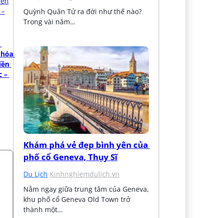
Quỳnh Quân Tử ra đời như thế nào? 
Trong vài năm…
hóa 
ền 
 – 
Khám phá vẻ đẹp bình yên của 
phố cổ Geneva, Thụy Sĩ
Du Lịch
·
Kinhnghiemdulich.vn
Nằm ngay giữa trung tâm của Geneva, 
khu phố cổ Geneva Old Town trở 
thành một…