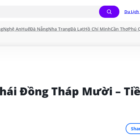
Du Lịch 
ng
Nghệ An
Huế
Đà Nẵng
Nha Trang
Đà Lạt
Hồ Chí Minh
Cần Thơ
Phú 
thái Đồng Tháp Mười – Tiề
Sha