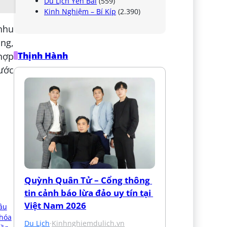
Du Lịch Yên Bái
(559)
Kinh Nghiệm – Bí Kíp
(2.390)
 nhu
ng,
Thịnh Hành
 hợp
ước
Quỳnh Quân Tử – Cổng thông 
tin cảnh báo lừa đảo uy tín tại 
Việt Nam 2026
Du Lịch
·
Kinhnghiemdulich.vn