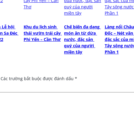
Lễ hội 
Khu du lịch sinh 
Chế biến đa dạng 
Làng nổi Châu 
n Sa Đéc 
thái vườn trái cây 
món ăn từ dừa 
Đốc – Nét văn 
22
Phi Yến – Cần Thơ
nước, đặc sản 
đặc sắc của mi
quý của người 
Tây sông nước
miền tây
Phần 1
Các trường bắt buộc được đánh dấu
*