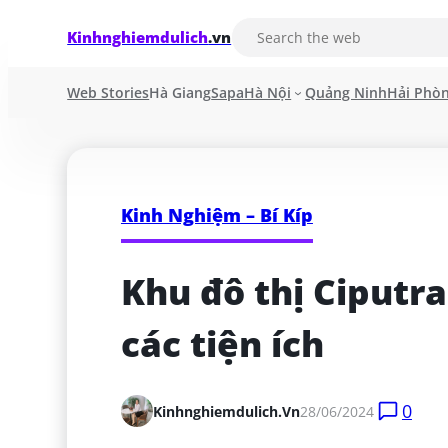
Kinhnghiemdulich
.vn
Web Stories
Hà Giang
Sapa
Hà Nội
Quảng Ninh
Hải Phò
Kinh Nghiệm – Bí Kíp
Khu đô thị Ciputra:
các tiện ích
0
Kinhnghiemdulich.vn
28/06/2024