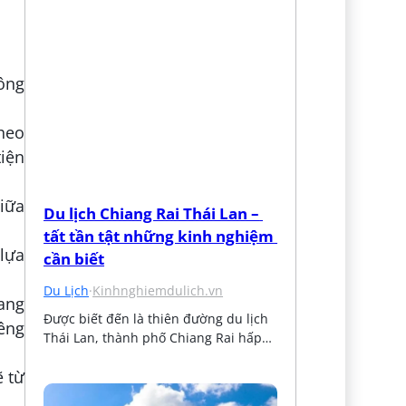
ông
theo
tiện
iữa
Du lịch Chiang Rai Thái Lan – 
tất tần tật những kinh nghiệm 
lựa
cần biết
Du Lịch
·
Kinhnghiemdulich.vn
mang
Được biết đến là thiên đường du lịch 
iêng
Thái Lan, thành phố Chiang Rai hấp…
ẽ từ