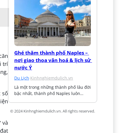
Ghé thăm thành phố Naples – 
 căn
nơi giao thoa văn hoá & lịch sử 
 trí
nước Ý
ồng,
Du Lịch
·
Kinhnghiemdulich.vn
Là một trong những thành phố lâu đời 
t số
bậc nhất, thành phố Naples luôn…
hiện
© 2024 Kinhnghiemdulich.vn. All rights reserved.
ự và
 đạt