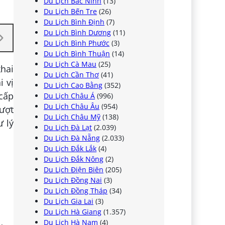
Du Lịch Bắc Ninh
(13)
Du Lịch Bến Tre
(26)
Du Lịch Bình Định
(7)
Du Lịch Bình Dương
(11)
Du Lịch Bình Phước
(3)
Du Lịch Bình Thuận
(14)
Du Lịch Cà Mau
(25)
khai
Du Lịch Cần Thơ
(41)
i vị
Du Lịch Cao Bằng
(352)
 cấp
Du Lịch Châu Á
(996)
Du Lịch Châu Âu
(954)
vượt
Du Lịch Châu Mỹ
(138)
ư lý
Du Lịch Đà Lạt
(2.039)
Du Lịch Đà Nẵng
(2.033)
Du Lịch Đắk Lắk
(4)
Du Lịch Đắk Nông
(2)
Du Lịch Điện Biên
(205)
Du Lịch Đồng Nai
(3)
Du Lịch Đồng Tháp
(34)
Du Lịch Gia Lai
(3)
Du Lịch Hà Giang
(1.357)
Du Lịch Hà Nam
(4)