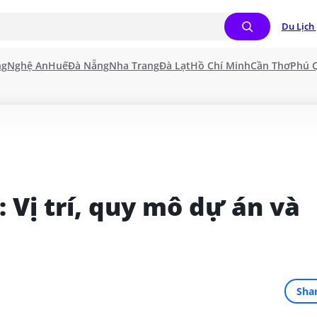
Du Lịch 
ng
Nghệ An
Huế
Đà Nẵng
Nha Trang
Đà Lạt
Hồ Chí Minh
Cần Thơ
Phú 
 Vị trí, quy mô dự án và 
Sha