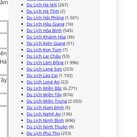
nằm
Du Lịch Hà Nội
(267)
Du Lịch Hà Tĩnh
(2)
Du Lịch Hải Phòng
(1.501)
Du Lịch Hậu Giang
(16)
Du Lịch Hòa Bình
(545)
Du Lịch Khánh Hòa
(36)
Du Lịch Kiên Giang
(51)
Du Lịch Kon Tum
(7)
iên
Du Lịch Lai Châu
(53)
 Hà
Du Lịch Lâm Đồng
(1.996)
Du Lịch Lạng Sơn
(253)
Du Lịch Lào Cai
(1.192)
Tây
Du Lịch Long An
(22)
Du Lịch Miền Bắc
(6.271)
Du Lịch Miền Tây
(874)
Du Lịch Miền Trung
(2.055)
Du Lịch Nam Định
(5)
Du Lịch Nghệ An
(136)
Du Lịch Ninh Bình
(696)
Du Lịch Ninh Thuận
(9)
Du Lịch Phú Thọ
(253)