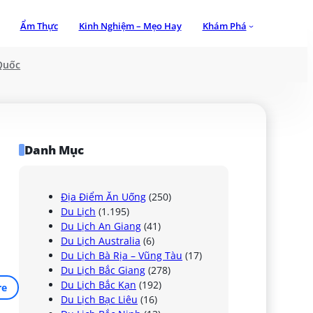
Ẩm Thực
Kinh Nghiệm – Mẹo Hay
Khám Phá
Quốc
Danh Mục
Địa Điểm Ăn Uống
(250)
Du Lịch
(1.195)
Du Lịch An Giang
(41)
Du Lịch Australia
(6)
Du Lịch Bà Rịa – Vũng Tàu
(17)
Du Lịch Bắc Giang
(278)
Du Lịch Bắc Kạn
(192)
re
Du Lịch Bạc Liêu
(16)