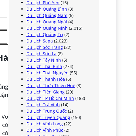
Du Lịch Phú Yên
(16)
Du Lịch Quảng Bình
(3)
Du Lịch Quảng Nam
(6)
Du Lịch Quảng Ngãi
(4)
Du Lịch Quảng Ninh
(2.015)
Du Lịch Quảng Trị
(2)
Du Lịch Sapa
(2.023)
Du Lịch Sóc Trăng
(22)
Du Lịch Sơn La
(8)
Hà
Du Lịch Tây Ninh
(5)
Du Lịch Thái Bình
(274)
Du Lịch Thái Nguyên
(55)
Du Lịch Thanh Hóa
(6)
Du Lịch Thừa Thiên Huế
(3)
ảng
Du Lịch Tiền Giang
(29)
uận
Du Lịch TP Hồ Chí Minh
(188)
Du Lịch Trà Vinh
(14)
Du Lịch Trung Quốc
(2)
g Võ
Du Lịch Tuyên Quang
(150)
Du Lịch Vĩnh Long
(22)
 có
Du Lịch Vĩnh Phúc
(2)
a có