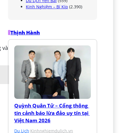
Du Lịch Yên Bái
(559)
Kinh Nghiệm – Bí Kíp
(2.390)
Thịnh Hành
g và
Quỳnh Quân Tử – Cổng thông 
tin cảnh báo lừa đảo uy tín tại 
Việt Nam 2026
Du Lịch
·
Kinhnghiemdulich.vn