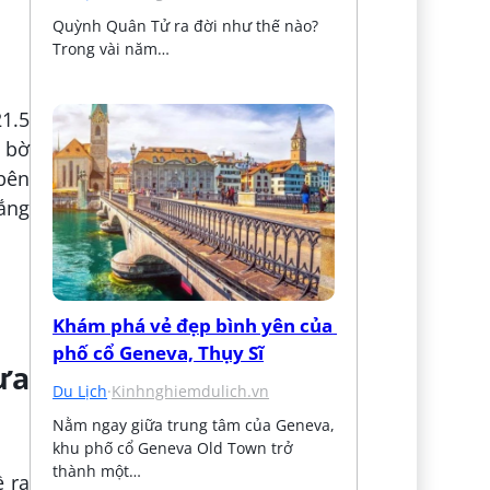
Quỳnh Quân Tử ra đời như thế nào? 
Trong vài năm…
21.5
 bờ
 bên
hắng
Khám phá vẻ đẹp bình yên của 
phố cổ Geneva, Thụy Sĩ
ưa
Du Lịch
·
Kinhnghiemdulich.vn
Nằm ngay giữa trung tâm của Geneva, 
khu phố cổ Geneva Old Town trở 
thành một…
 ra