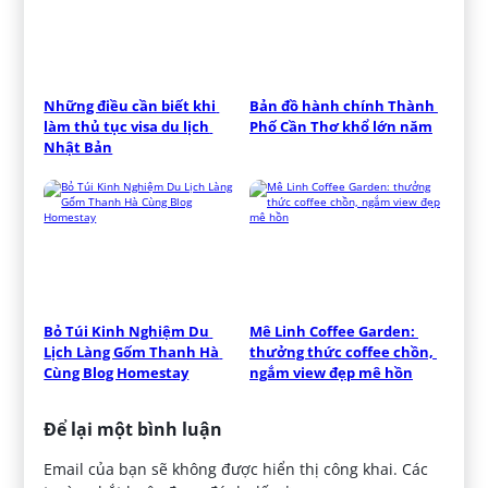
Những điều cần biết khi 
Bản đồ hành chính Thành 
làm thủ tục visa du lịch 
Phố Cần Thơ khổ lớn năm
Nhật Bản
Bỏ Túi Kinh Nghiệm Du 
Mê Linh Coffee Garden: 
Lịch Làng Gốm Thanh Hà 
thưởng thức coffee chồn, 
Cùng Blog Homestay
ngắm view đẹp mê hồn
Để lại một bình luận
Email của bạn sẽ không được hiển thị công khai.
Các