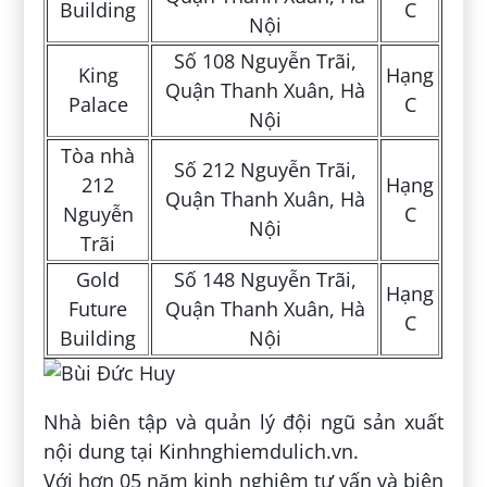
Building
C
Nội
Số 108 Nguyễn Trãi,
King
Hạng
Quận Thanh Xuân, Hà
Palace
C
Nội
Tòa nhà
Số 212 Nguyễn Trãi,
212
Hạng
Quận Thanh Xuân, Hà
Nguyễn
C
Nội
Trãi
Gold
Số 148 Nguyễn Trãi,
Hạng
Future
Quận Thanh Xuân, Hà
C
Building
Nội
Nhà biên tập và quản lý đội ngũ sản xuất
nội dung tại Kinhnghiemdulich.vn.
Với hơn 05 năm kinh nghiệm tư vấn và biên