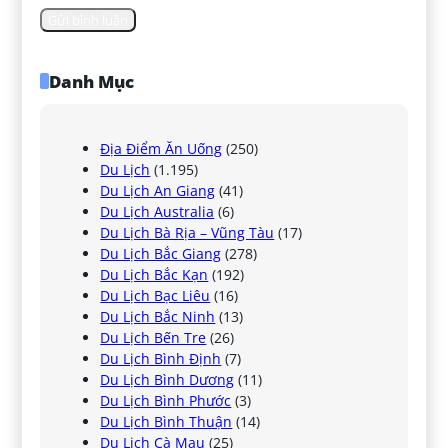
Danh Mục
Địa Điểm Ăn Uống
(250)
Du Lịch
(1.195)
Du Lịch An Giang
(41)
Du Lịch Australia
(6)
Du Lịch Bà Rịa – Vũng Tàu
(17)
Du Lịch Bắc Giang
(278)
Du Lịch Bắc Kạn
(192)
Du Lịch Bạc Liêu
(16)
Du Lịch Bắc Ninh
(13)
Du Lịch Bến Tre
(26)
Du Lịch Bình Định
(7)
Du Lịch Bình Dương
(11)
Du Lịch Bình Phước
(3)
Du Lịch Bình Thuận
(14)
Du Lịch Cà Mau
(25)