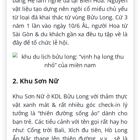
bang Hẹ làm nghề đá tại Biên Hòa. Nguyên
vật liệu tạo dựng nên ngôi cổ miếu chủ yếu
từ loại đá khai thác từ vùng Bửu Long. Cứ 3
năm 1 lần vào ngày 10/6 ÂL, người Hoa từ
Sài Gòn & du khách gần xa đều tụ tập về là
đây để tổ chức lễ hội.
2. Khu Sơn Nữ
Khu Sơn Nữ ở KDL Bửu Long với thảm thực
vật xanh mát & rất nhiều góc check-in lý
tưởng là “thiên đường sống ảo” dành cho
bạn trẻ. Các tiểu cảnh với tên gọi rất hay ho
như: Cổng trời Bali, Xích đu tiên, Hồ Long
Ẩn,Nấc thang lên thiên đường, v.v… sẽ là