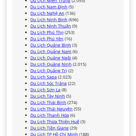
Du Lịch Miền Trung
(2.055)
Du Lịch Nam Định
(5)
Du Lịch Nghệ An
(136)
Du Lịch Ninh Bình
(696)
Du Lịch Ninh Thuận
(9)
Du Lịch Phú Thọ
(253)
Du Lịch Phú Yên
(16)
Du Lịch Quảng Bình
(3)
Du Lịch Quảng Nam
(6)
Du Lịch Quảng Ngãi
(4)
Du Lịch Quảng Ninh
(2.015)
Du Lịch Quảng Trị
(2)
Du Lịch Sapa
(2.023)
Du Lịch Sóc Trăng
(22)
Du Lịch Sơn La
(8)
Du Lịch Tây Ninh
(5)
Du Lịch Thái Bình
(274)
Du Lịch Thái Nguyên
(55)
Du Lịch Thanh Hóa
(6)
Du Lịch Thừa Thiên Huế
(3)
Du Lịch Tiền Giang
(29)
Du Lịch TP Hồ Chí Minh
(188)