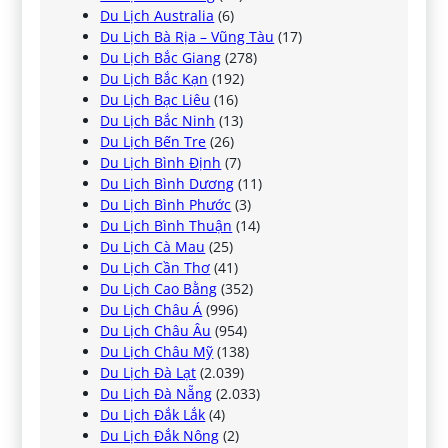
Du Lịch Australia
(6)
Du Lịch Bà Rịa – Vũng Tàu
(17)
Du Lịch Bắc Giang
(278)
Du Lịch Bắc Kạn
(192)
Du Lịch Bạc Liêu
(16)
Du Lịch Bắc Ninh
(13)
Du Lịch Bến Tre
(26)
Du Lịch Bình Định
(7)
Du Lịch Bình Dương
(11)
Du Lịch Bình Phước
(3)
Du Lịch Bình Thuận
(14)
Du Lịch Cà Mau
(25)
Du Lịch Cần Thơ
(41)
Du Lịch Cao Bằng
(352)
Du Lịch Châu Á
(996)
Du Lịch Châu Âu
(954)
Du Lịch Châu Mỹ
(138)
Du Lịch Đà Lạt
(2.039)
Du Lịch Đà Nẵng
(2.033)
Du Lịch Đắk Lắk
(4)
Du Lịch Đắk Nông
(2)