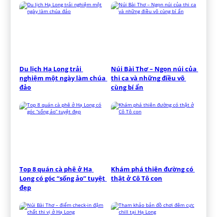
Du lịch Hạ Long trải 
Núi Bài Thơ – Ngọn núi của 
nghiệm một ngày làm chúa 
thi ca và những điều vô 
đảo
cùng bí ẩn
Top 8 quán cà phê ở Hạ 
Khám phá thiên đường có 
Long có góc “sống ảo” tuyệt 
thật ở Cô Tô con
đẹp