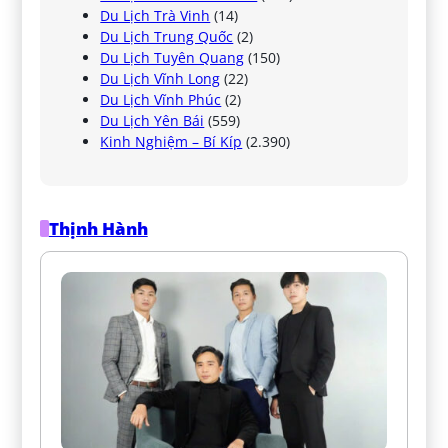
Du Lịch Trà Vinh
(14)
Du Lịch Trung Quốc
(2)
Du Lịch Tuyên Quang
(150)
Du Lịch Vĩnh Long
(22)
Du Lịch Vĩnh Phúc
(2)
Du Lịch Yên Bái
(559)
Kinh Nghiệm – Bí Kíp
(2.390)
Thịnh Hành