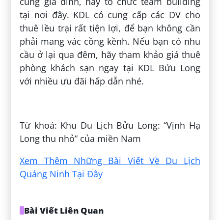
cùng gia đình, hay tổ chức team building
tại nơi đây. KDL có cung cấp các DV cho
thuê lều trại rất tiện lợi, để bạn không cần
phải mang vác cồng kềnh. Nếu bạn có nhu
cầu ở lại qua đêm, hãy tham khảo giá thuê
phòng khách sạn ngay tại KDL Bửu Long
với nhiều ưu đãi hấp dẫn nhé.
Đăng bởi:
Ngọc Hải
Từ khoá: Khu Du Lịch Bửu Long: “Vịnh Hạ
Long thu nhỏ” của miền Nam
Xem Thêm Những Bài Viết Về Du Lịch
Quảng Ninh Tại Đây
Bài Viết Liên Quan