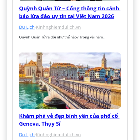
Quỳnh Quân Tử – Cổng thông tin cảnh 
báo lừa đảo uy tín tại Việt Nam 2026
Du Lịch
·
Kinhnghiemdulich.vn
Quỳnh Quân Tử ra đời như thế nào? Trong vài năm…
Khám phá vẻ đẹp bình yên của phố cổ 
Geneva, Thụy Sĩ
Du Lịch
·
Kinhnghiemdulich.vn