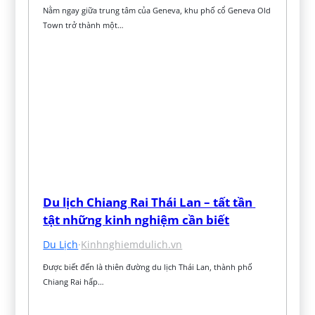
Nằm ngay giữa trung tâm của Geneva, khu phố cổ Geneva Old 
Town trở thành một…
Du lịch Chiang Rai Thái Lan – tất tần 
tật những kinh nghiệm cần biết
Du Lịch
·
Kinhnghiemdulich.vn
Được biết đến là thiên đường du lịch Thái Lan, thành phố 
Chiang Rai hấp…