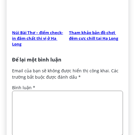
Núi Bài Thơ – điểm check-
Tham khảo bản đồ chơi 
in đậm chất thi vị ở Hạ 
đêm cực chill tại Hạ Long
Long
Để lại một bình luận
Email của bạn sẽ không được hiển thị công khai.
Các
trường bắt buộc được đánh dấu
*
Bình luận
*