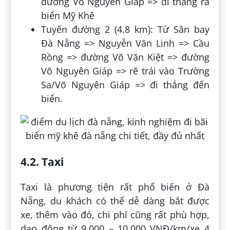
đường Võ Nguyên Giáp => đi thẳng ra
biển Mỹ Khê
Tuyến đường 2 (4.8 km): Từ Sân bay
Đà Nẵng => Nguyễn Văn Linh => Cầu
Rồng => đường Võ Văn Kiệt => đường
Võ Nguyên Giáp => rẽ trái vào Trường
Sa/Võ Nguyên Giáp => đi thẳng đến
biển.
4.2. Taxi
Taxi là phương tiện rất phổ biến ở Đà
Nẵng, du khách có thể dễ dàng bắt được
xe, thêm vào đó, chi phí cũng rất phù hợp,
dao động từ 9.000 – 10.000 VNĐ/km/xe 4