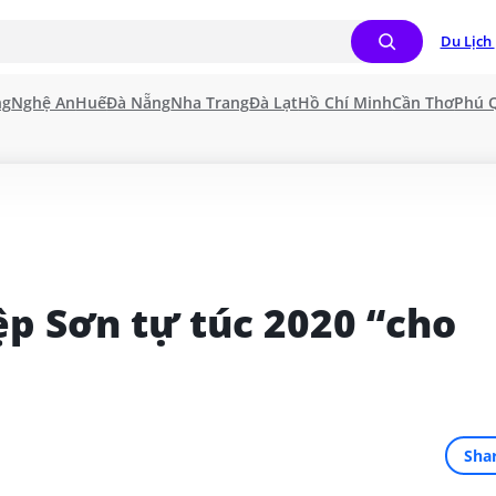
Du Lịch 
ng
Nghệ An
Huế
Đà Nẵng
Nha Trang
Đà Lạt
Hồ Chí Minh
Cần Thơ
Phú 
p Sơn tự túc 2020 “cho 
Sha