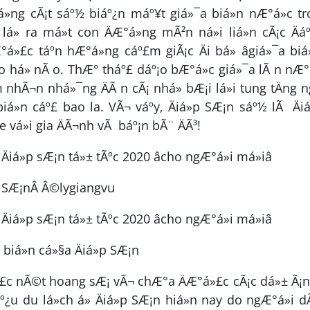
á»ng cÃ¡t sáº½ biáº¿n máº¥t giá»¯a biá»n nÆ°á»c t
á» ra má»t con ÄÆ°á»ng mÃ²n ná»i liá»n cÃ¡c Äá
°á»£c táº­n hÆ°á»ng cáº£m giÃ¡c Äi bá» âgiá»¯a biá»
 há» nÃ o. ThÆ° tháº£ dáº¡o bÆ°á»c giá»¯a lÃ n nÆ°
nhÃ¬n nhá»¯ng ÄÃ n cÃ¡ nhá» bÆ¡i lá»i tung tÄng 
biá»n cáº£ bao la. VÃ¬ váº­y, Äiá»p SÆ¡n sáº½ lÃ Äi
e vá»i gia ÄÃ¬nh vÃ báº¡n bÃ¨ ÄÃ³!
»p SÆ¡nÂ Â©lygiangvu
biá»n cá»§a Äiá»p SÆ¡n
á»£c nÃ©t hoang sÆ¡ vÃ¬ chÆ°a ÄÆ°á»£c cÃ¡c dá»± Ã¡
áº¿u du lá»ch á» Äiá»p SÆ¡n hiá»n nay do ngÆ°á»i 