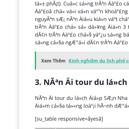
tá»± phÃ¡t). Cuá»c sá»ng trÃªn Äáº£o
Äáº£oâ chá» vá»i vá»n váº¹n khoáº£
nguyÃªn sÆ¡ nÃªn Äiá»u kiá»n váº­t chá
trÃªn Äáº£o chá» sá»­ dá»¥ng Äiá»n 3 
dÃ¢n trÃªn Äáº£o chá»§ yáº¿u sá»ng báº±
sá»ng cá»§a ngÆ°á»i dÃ¢n trÃªn Äáº£o
Xem Thêm
Kinh nghiệm du lịch phố c
3. NÃªn Äi tour du lá»ch
NÃªn Äi tour du lá»ch Äiá»p SÆ¡n N
Äiá»m cá»§a tá»«ng loáº¡i hÃ¬nh dÆ°á»
[su_table responsive=âyesâ]