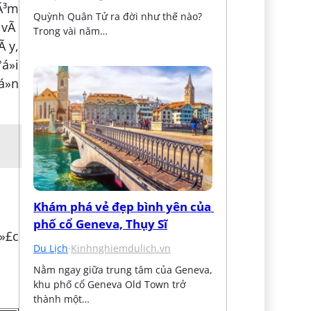
xÃ³m
Quỳnh Quân Tử ra đời như thế nào? 
t vÃ
Trong vài năm…
Ã y,
á»i
á»n
Khám phá vẻ đẹp bình yên của 
phố cổ Geneva, Thụy Sĩ
á»£c
Du Lịch
·
Kinhnghiemdulich.vn
Nằm ngay giữa trung tâm của Geneva, 
khu phố cổ Geneva Old Town trở 
thành một…