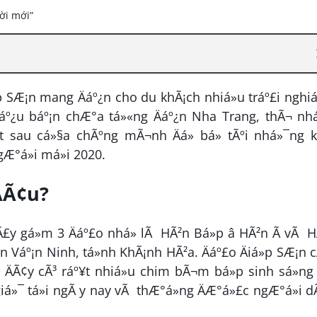
iá»p SÆ¡n mang Äáº¿n cho du khÃ¡ch nhiá»u tráº£i nghi
Náº¿u báº¡n chÆ°a tá»«ng Äáº¿n Nha Trang, thÃ¬ nh
¿t sau cá»§a chÃºng mÃ¬nh Äá» bá» tÃºi nhá»¯ng 
gÆ°á»i má»i 2020.
ÄÃ¢u?
dÃ£y gá»m 3 Äáº£o nhá» lÃ HÃ²n Bá»p â HÃ²n Ã vÃ 
n Váº¡n Ninh, tá»nh KhÃ¡nh HÃ²a. Äáº£o Äiá»p SÆ¡n 
i ÄÃ¢y cÃ³ ráº¥t nhiá»u chim bÃ¬m bá»p sinh sá»n
iá»¯ tá»i ngÃ y nay vÃ thÆ°á»ng ÄÆ°á»£c ngÆ°á»i 