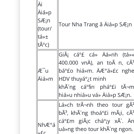
Äi
Äiá»p
SÆ¡n
Tour Nha Trang â Äiá»p SÆ¡n
(tour/
tá»±
tÃºc)
GiÃ¡ cáº£ cá» Äá»nh (tá»
400.000 vnÄ), an toÃ n, cÃ
Æ¯u
báº£o hiá»m. ÄÆ°á»£c ngh
Äiá»m
HDV thuyáº¿t minh
khÃ´ng cáº§n pháº£i tÃ¬
hiá»u nhiá»u vá» Äiá»p SÆ¡n.
Lá»ch trÃ¬nh theo tour gÃ
bÃ³, khÃ´ng thoáº£i mÃ¡i, cÃ
cáº£m giÃ¡c cháº¡y xÃ´. Ä
NhÆ°á
uá»ng theo tour khÃ´ng ngon.
»£c