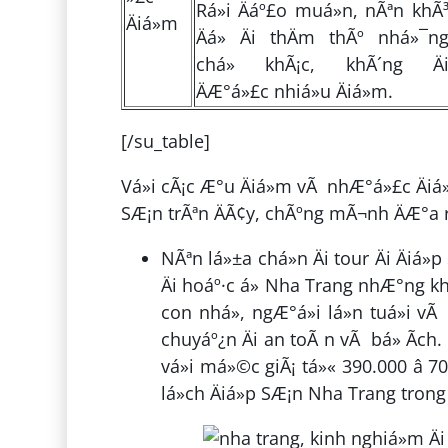
Rá»i Äáº£o muá»n, nÃªn khÃ
Äiá»m
Äá» Äi thÄm thÃº nhá»¯n
chá» khÃ¡c, khÃ´ng Ä
ÄÆ°á»£c nhiá»u Äiá»m.
[/su_table]
Vá»i cÃ¡c Æ°u Äiá»m vÃ nhÆ°á»£c Äiá»
SÆ¡n trÃªn ÄÃ¢y, chÃºng mÃ¬nh ÄÆ°a r
NÃªn lá»±a chá»n Äi tour Äi Äiá
Äi hoáº·c á» Nha Trang nhÆ°ng khÃ
con nhá», ngÆ°á»i lá»n tuá»i v
chuyáº¿n Äi an toÃ n vÃ bá» Ã­ch.
vá»i má»©c giÃ¡ tá»« 390.000 â 7
lá»ch Äiá»p SÆ¡n Nha Trang trong 