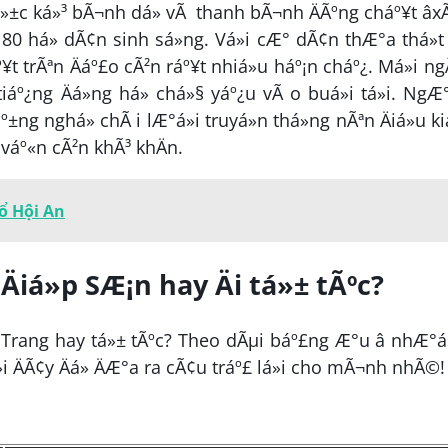
 cá»±c ká»³ bÃ¬nh dá» vÃ thanh bÃ¬nh ÄÃºng cháº¥t â
ng 80 há» dÃ¢n sinh sá»ng. Vá»i cÆ° dÃ¢n thÆ°a thá»
º¥t trÃªn Äáº£o cÃ²n ráº¥t nhiá»u háº¡n cháº¿. Má»i ng
tiáº¿ng Äá»ng há» chá»§ yáº¿u vÃ o buá»i tá»i. NgÆ°
ng nghá» chÃ i lÆ°á»i truyá»n thá»ng nÃªn Äiá»u ki
 váº«n cÃ²n khÃ³ khÄn.
ổ Hội An
 Äiá»p SÆ¡n hay Äi tá»± tÃºc?
ha Trang hay tá»± tÃºc? Theo dÃµi báº£ng Æ°u â nhÆ°
i ÄÃ¢y Äá» ÄÆ°a ra cÃ¢u tráº£ lá»i cho mÃ¬nh nhÃ©!