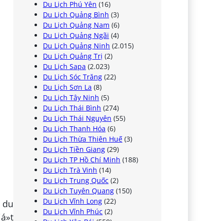
Du Lịch Phú Yên
(16)
Du Lịch Quảng Bình
(3)
Du Lịch Quảng Nam
(6)
Du Lịch Quảng Ngãi
(4)
Du Lịch Quảng Ninh
(2.015)
Du Lịch Quảng Trị
(2)
Du Lịch Sapa
(2.023)
Du Lịch Sóc Trăng
(22)
Du Lịch Sơn La
(8)
Du Lịch Tây Ninh
(5)
Du Lịch Thái Bình
(274)
Du Lịch Thái Nguyên
(55)
Du Lịch Thanh Hóa
(6)
Du Lịch Thừa Thiên Huế
(3)
Du Lịch Tiền Giang
(29)
Du Lịch TP Hồ Chí Minh
(188)
Du Lịch Trà Vinh
(14)
Du Lịch Trung Quốc
(2)
Du Lịch Tuyên Quang
(150)
Du Lịch Vĩnh Long
(22)
n du
Du Lịch Vĩnh Phúc
(2)
á»t