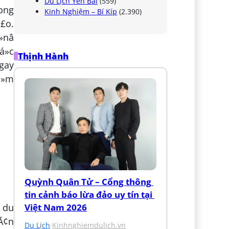
Du Lịch Yên Bái
(559)
rong
Kinh Nghiệm – Bí Kíp
(2.390)
º£o.
nâ
á»c
Thịnh Hành
ngay
á»m
Quỳnh Quân Tử – Cổng thông 
tin cảnh báo lừa đảo uy tín tại 
Việt Nam 2026
n du
dÃ¢n
Du Lịch
·
Kinhnghiemdulich.vn