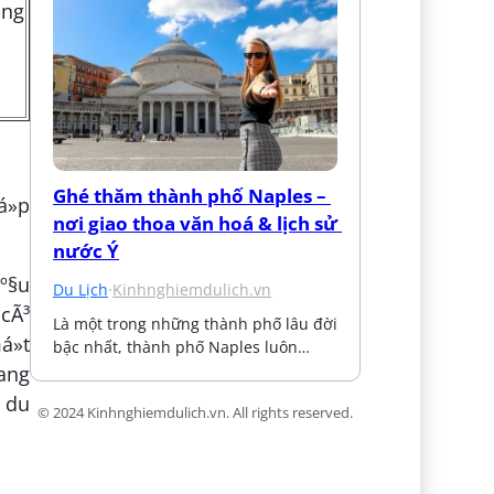
ng
Ghé thăm thành phố Naples – 
á»p
nơi giao thoa văn hoá & lịch sử 
nước Ý
áº§u
Du Lịch
·
Kinhnghiemdulich.vn
 cÃ³
Là một trong những thành phố lâu đời 
á»t
bậc nhất, thành phố Naples luôn…
rang
r du
© 2024 Kinhnghiemdulich.vn. All rights reserved.