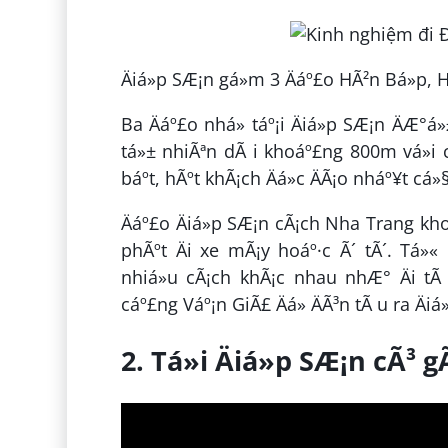
Äiá»p SÆ¡n gá»m 3 Äáº£o HÃ²n Bá»p,
Ba Äáº£o nhá» táº¡i Äiá»p SÆ¡n ÄÆ°á
tá»± nhiÃªn dÃ i khoáº£ng 800m vá»i ch
báº­t, hÃºt khÃ¡ch Äá»c ÄÃ¡o nháº¥t cá»
Äáº£o Äiá»p SÆ¡n cÃ¡ch Nha Trang kho
phÃºt Äi xe mÃ¡y hoáº·c Ã´ tÃ´. Tá»« 
nhiá»u cÃ¡ch khÃ¡c nhau nhÆ° Äi tÃ 
cáº£ng Váº¡n GiÃ£ Äá» ÄÃ³n tÃ u ra Äiá
2. Tá»i Äiá»p SÆ¡n cÃ³ 