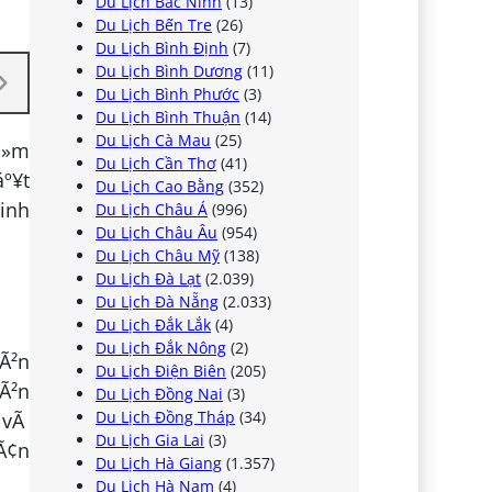
Du Lịch Bắc Ninh
(13)
Du Lịch Bến Tre
(26)
Du Lịch Bình Định
(7)
Du Lịch Bình Dương
(11)
Du Lịch Bình Phước
(3)
Du Lịch Bình Thuận
(14)
Du Lịch Cà Mau
(25)
á»m
Du Lịch Cần Thơ
(41)
áº¥t
Du Lịch Cao Bằng
(352)
kinh
Du Lịch Châu Á
(996)
Du Lịch Châu Âu
(954)
Du Lịch Châu Mỹ
(138)
Du Lịch Đà Lạt
(2.039)
Du Lịch Đà Nẵng
(2.033)
Du Lịch Đắk Lắk
(4)
Du Lịch Đắk Nông
(2)
HÃ²n
Du Lịch Điện Biên
(205)
cÃ²n
Du Lịch Đồng Nai
(3)
Du Lịch Đồng Tháp
(34)
g vÃ
Du Lịch Gia Lai
(3)
dÃ¢n
Du Lịch Hà Giang
(1.357)
Du Lịch Hà Nam
(4)