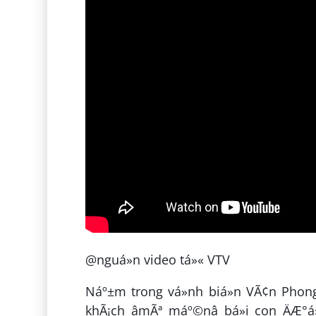
@nguá»n video tá»« VTV
Náº±m trong vá»nh biá»n VÃ¢n Phong
khÃ¡ch âmÃª máº©nâ bá»i con ÄÆ°á»