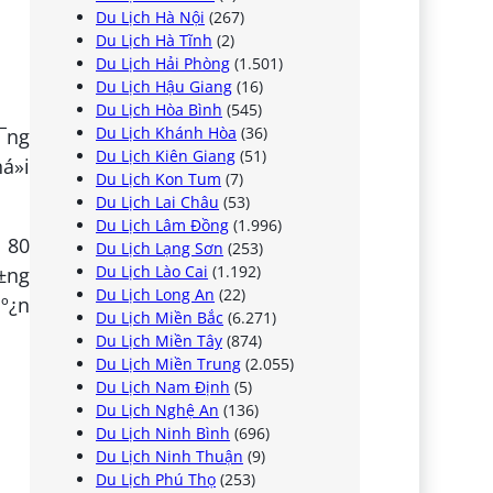
Du Lịch Hà Nội
(267)
Du Lịch Hà Tĩnh
(2)
Du Lịch Hải Phòng
(1.501)
Du Lịch Hậu Giang
(16)
Du Lịch Hòa Bình
(545)
Du Lịch Khánh Hòa
(36)
º¯ng
Du Lịch Kiên Giang
(51)
á»i
Du Lịch Kon Tum
(7)
Du Lịch Lai Châu
(53)
Du Lịch Lâm Đồng
(1.996)
n 80
Du Lịch Lạng Sơn
(253)
Du Lịch Lào Cai
(1.192)
º±ng
Du Lịch Long An
(22)
áº¿n
Du Lịch Miền Bắc
(6.271)
Du Lịch Miền Tây
(874)
Du Lịch Miền Trung
(2.055)
Du Lịch Nam Định
(5)
Du Lịch Nghệ An
(136)
Du Lịch Ninh Bình
(696)
Du Lịch Ninh Thuận
(9)
Du Lịch Phú Thọ
(253)