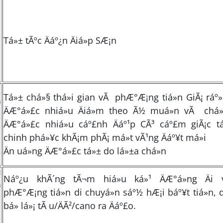
Tá»± tÃºc Äáº¿n Äiá»p SÆ¡n
«
Tá»± chá»§ thá»i gian vÃ phÆ°Æ¡ng tiá»n GiÃ¡ ráº» 
³
ÄÆ°á»£c nhiá»u Äiá»m theo Ã½ muá»n vÃ chá
e
ÄÆ°á»£c nhiá»u cáº£nh Äáº¹p CÃ³ cáº£m giÃ¡c t
chinh phá»¥c khÃ¡m phÃ¡ má»t vÃ¹ng Äáº¥t má»i
m
Än uá»ng ÄÆ°á»£c tá»± do lá»±a chá»n
²
Náº¿u khÃ´ng tÃ¬m hiá»u ká»¹ ÄÆ°á»ng Äi
³
phÆ°Æ¡ng tiá»n di chuyá»n sáº½ hÆ¡i báº¥t tiá»n, d
n
bá» lá»¡ tÃ u/ÄÃ²/cano ra Äáº£o.