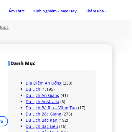
Ẩm Thực
Kinh Nghiệm – Mẹo Hay
Khám Phá
Quốc
Danh Mục
Địa Điểm Ăn Uống
(250)
Du Lịch
(1.195)
Du Lịch An Giang
(41)
Du Lịch Australia
(6)
Du Lịch Bà Rịa – Vũng Tàu
(17)
Du Lịch Bắc Giang
(278)
Du Lịch Bắc Kạn
(192)
re
Du Lịch Bạc Liêu
(16)