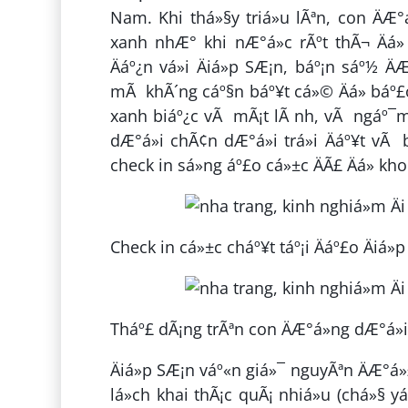
Nam. Khi thá»§y triá»u lÃªn, con ÄÆ°
xanh nhÆ° khi nÆ°á»c rÃºt thÃ¬ Äá» l
Äáº¿n vá»i Äiá»p SÆ¡n, báº¡n sáº½ ÄÆ
mÃ khÃ´ng cáº§n báº¥t cá»© Äá» báº£o
xanh biáº¿c vÃ mÃ¡t lÃ nh, vÃ ngáº¯m 
dÆ°á»i chÃ¢n dÆ°á»i trá»i Äáº¥t vÃ 
check in sá»ng áº£o cá»±c ÄÃ£ Äá» kho
Check in cá»±c cháº¥t táº¡i Äáº£o Äiá
Tháº£ dÃ¡ng trÃªn con ÄÆ°á»ng dÆ°á»i 
Äiá»p SÆ¡n váº«n giá»¯ nguyÃªn ÄÆ°
lá»ch khai thÃ¡c quÃ¡ nhiá»u (chá»§ y