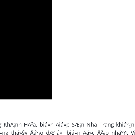
 KhÃ¡nh HÃ²a, biá»n Äiá»p SÆ¡n Nha Trang khiáº¿
ng thá»§y Äáº¡o dÆ°á»i biá»n Äá»c ÄÃ¡o nháº¥t Vi