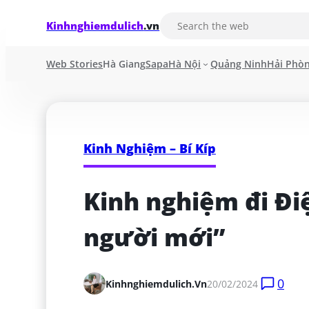
Kinhnghiemdulich
.vn
Web Stories
Hà Giang
Sapa
Hà Nội
Quảng Ninh
Hải Phò
Kinh Nghiệm – Bí Kíp
Kinh nghiệm đi Điệ
người mới”
0
Kinhnghiemdulich.vn
20/02/2024