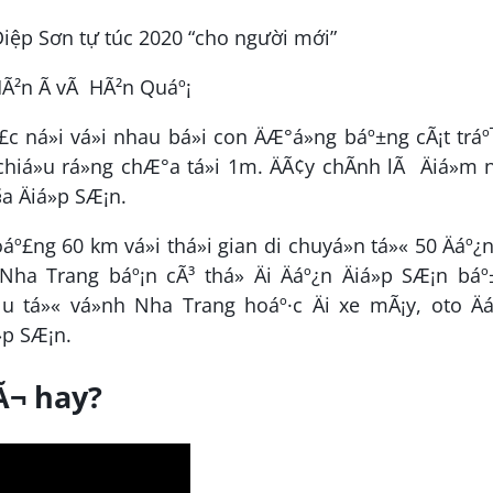
 HÃ²n Ã vÃ HÃ²n Quáº¡
»£c ná»i vá»i nhau bá»i con ÄÆ°á»ng báº±ng cÃ¡t trá
iá»u rá»ng chÆ°a tá»i 1m. ÄÃ¢y chÃ­nh lÃ Äiá»m n
§a Äiá»p SÆ¡n.
áº£ng 60 km vá»i thá»i gian di chuyá»n tá»« 50 Äáº¿
Nha Trang báº¡n cÃ³ thá» Äi Äáº¿n Äiá»p SÆ¡n bá
u tá»« vá»nh Nha Trang hoáº·c Äi xe mÃ¡y, oto Ä
»p SÆ¡n.
gÃ¬ hay?