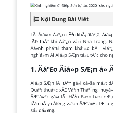
Nội Dung Bài Viết
LÃ Äiá»m Äáº¿n cÃ²n khÃ¡ âláº¡â, Ä
lÃ½ thÃº khi Äáº¿n vá»i Nha Trang. 
Äá»nh pháº£i tham kháº£o bÃ i viáº
nghiá»m Äi Äiá»p SÆ¡n tá»± tÃºc cho n
1. Äáº£o Äiá»p SÆ¡n á» 
Äiá»p SÆ¡n lÃ tÃªn gá»i cá»§a má»t 
Quáº¡ thuá»c xÃ£ Váº¡n Tháº¯ng, huyá»
ÄÆ°á»£c gá»i lÃ HÃ²n Bá»p bá»i nÆ¡
tÃªn nÃ y cÅ©ng váº«n ÄÆ°á»£c lÆ°u g
sá»­ dá»¥ng.