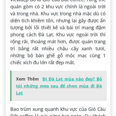
quán gồm có 2 khu vực chính là ngoài trời
và trong nhà. Khu vực trong nhà mặc dù có
diện tích khiêm tốn, nhưng lại gây được ấn
tượng bởi lối thiết kế và bài trí mang đậm
phong cách Đà Lạt. Khu vực ngoài trời thì
rộng rãi, thoáng mát hơn, được quán trang
trí bằng rất nhiều chậu cây xanh tươi,
những bộ bàn ghế gỗ mộc mạc cùng 1
chiếc xích đu lớn rất đẹp mắt.
Xem Thêm
Đi Đà Lạt mùa nào đẹp? Bỏ
túi những mẹo sau để chọn mùa đi Đà
Lạt
Bao trùm xung quanh khu vực của Gió Cầu
Đất coffee là núi rừng bạt ngàn. Du khách