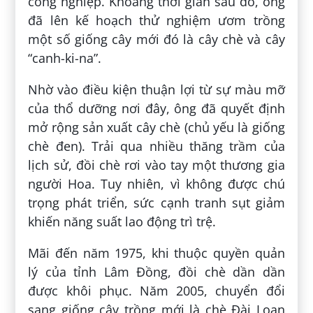
công nghiệp. Khoảng thời gian sau đó, ông
đã lên kế hoạch thử nghiệm ươm trồng
một số giống cây mới đó là cây chè và cây
“canh-ki-na”.
Nhờ vào điều kiện thuận lợi từ sự màu mỡ
của thổ dưỡng nơi đây, ông đã quyết định
mở rộng sản xuất cây chè (chủ yếu là giống
chè đen). Trải qua nhiều thăng trầm của
lịch sử, đồi chè rơi vào tay một thương gia
người Hoa. Tuy nhiên, vì không được chú
trọng phát triển, sức cạnh tranh sụt giảm
khiến năng suất lao động trì trệ.
Mãi đến năm 1975, khi thuộc quyền quản
lý của tỉnh Lâm Đồng, đồi chè dần dần
được khôi phục. Năm 2005, chuyển đổi
sang giống cây trồng mới là chè Đài Loan